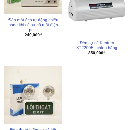
Đèn mắt ếch tự động chiếu
sáng khi có sự cố mất điện
pccc
240,000
₫
Đèn sự cố Kentom
KT2200EL chính hãng
350,000
₫
Đèn thoát hiểm sự cố kết