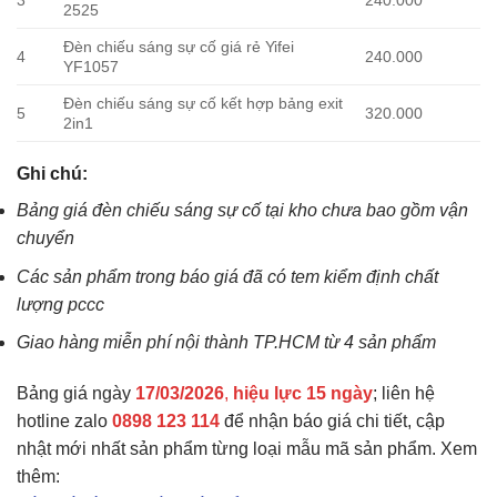
3
240.000
2525
Đèn chiếu sáng sự cố giá rẻ Yifei
4
240.000
YF1057
Đèn chiếu sáng sự cố kết hợp bảng exit
5
320.000
2in1
Ghi chú:
Bảng giá đèn chiếu sáng sự cố tại kho chưa bao gồm vận
chuyển
Các sản phẩm trong báo giá đã có tem kiểm định chất
lượng pccc
Giao hàng miễn phí nội thành TP.HCM từ 4 sản phẩm
Bảng giá ngày
17/03/2026
,
hiệu lực 15 ngày
; liên hệ
hotline zalo
0898 123 114
để nhận báo giá chi tiết, cập
nhật mới nhất sản phẩm từng loại mẫu mã sản phẩm. Xem
thêm: