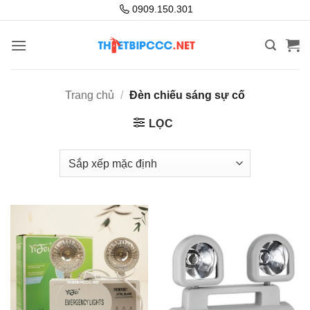
Bỏ
0909.150.301
qua
nội
dung
Trang chủ
/
Đèn chiếu sáng sự cố
LỌC