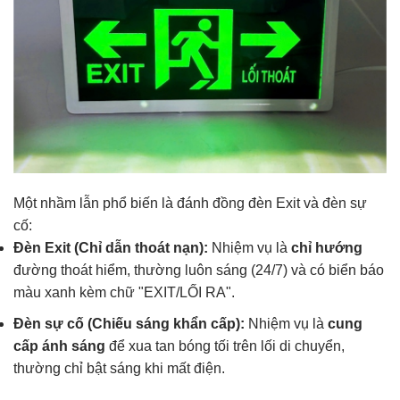
Một nhầm lẫn phổ biến là đánh đồng đèn Exit và đèn sự
cố:
Đèn Exit (Chỉ dẫn thoát nạn):
Nhiệm vụ là
chỉ hướng
đường thoát hiểm, thường luôn sáng (24/7) và có biển báo
màu xanh kèm chữ "EXIT/LỐI RA".
Đèn sự cố (Chiếu sáng khẩn cấp):
Nhiệm vụ là
cung
cấp ánh sáng
để xua tan bóng tối trên lối di chuyển,
thường chỉ bật sáng khi mất điện.