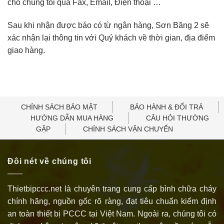
cho chúng tôi qua Fax, Email, Điện thoại …
Sau khi nhận được báo có từ ngân hàng, Sơn Băng 2 sẽ
xác nhận lại thông tin với Quý khách về thời gian, địa điểm
giao hàng.
CHÍNH SÁCH BẢO MẬT
BẢO HÀNH & ĐỔI TRẢ
HƯỚNG DẪN MUA HÀNG
CÂU HỎI THƯỜNG
GẶP
CHÍNH SÁCH VẬN CHUYỂN
Đôi nét về chúng tôi
Thietbipccc.net là chuyên trang cung cấp bình chữa cháy
chính hãng, nguồn gốc rõ ràng, đạt tiêu chuẩn kiểm định
an toàn thiết bị PCCC tại Việt Nam. Ngoài ra, chúng tôi có