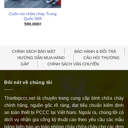
Cuộn vòi chữa cháy Trung
Quốc D65
590,000
₫
CHÍNH SÁCH BẢO MẬT
BẢO HÀNH & ĐỔI TRẢ
HƯỚNG DẪN MUA HÀNG
CÂU HỎI THƯỜNG
GẶP
CHÍNH SÁCH VẬN CHUYỂN
Đôi nét về chúng tôi
Thietbipccc.net là chuyên trang cung cấp bình chữa cháy
chính hãng, nguồn gốc rõ ràng, đạt tiêu chuẩn kiểm định
an toàn thiết bị PCCC tại Việt Nam. Ngoài ra, chúng tôi có
dịch vụ nhận gia công kỹ thuật cao theo yêu cầu các mẫu
bảng biển báo an toàn phòng cháy chữa cháy cho các đơn