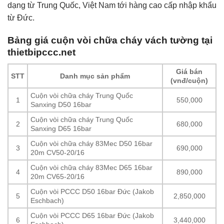
dạng từ Trung Quốc, Việt Nam tới hàng cao cấp nhập khẩu
từ Đức.
Bảng giá cuộn vòi chữa cháy vách tường tại
thietbipccc.net
Giá bán
STT
Danh mục sản phẩm
(vnđ/cuộn)
Cuộn vòi chữa cháy Trung Quốc
1
550,000
Sanxing D50 16bar
Cuộn vòi chữa cháy Trung Quốc
2
680,000
Sanxing D65 16bar
Cuộn vòi chữa cháy 83Mec D50 16bar
3
690,000
20m CV50-20/16
Cuộn vòi chữa cháy 83Mec D65 16bar
4
890,000
20m CV65-20/16
Cuộn vòi PCCC D50 16bar Đức (Jakob
5
2,850,000
Eschbach)
Cuộn vòi PCCC D65 16bar Đức (Jakob
6
3,440,000