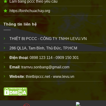
Làm bảng pccc theo yêu cầu
https://binhchuachay.org
Thông tin liên hệ
THIẾT BỊ PCCC - CÔNG TY TNHH LEVU.VN
286 QL1A, Tam Bình, Thủ Đức, TP.HCM
Điện thoại
: 0898 123 114 - 0909 150 301
Email
: tramvu.sonbang@gmail.com
Website
: thietbipccc.net - www.levu.vn