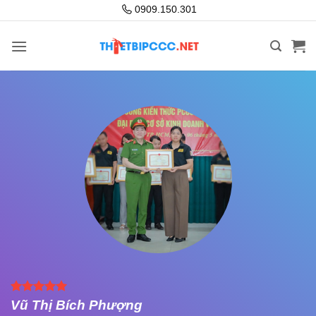
Bỏ
0909.150.301
qua
nội
dung
Vũ Thị Bích Phượng