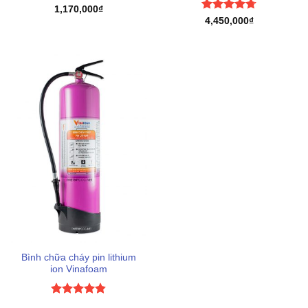
Được xếp
1,170,000
₫
hạng
4.8
5
Được xếp
4,450,000
₫
sao
hạng
4.67
5 sao
Bình chữa cháy pin lithium
ion Vinafoam
Được xếp