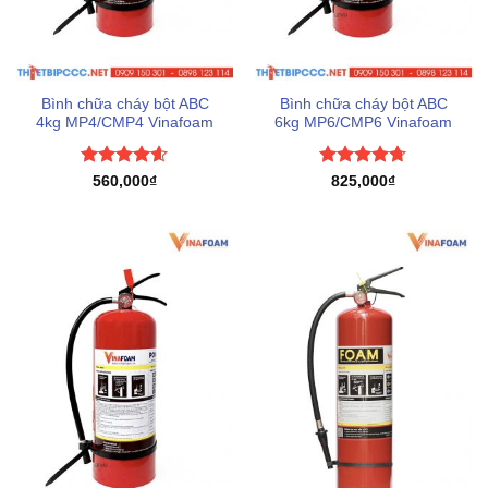
Bình chữa cháy bột ABC
Bình chữa cháy bột ABC
4kg MP4/CMP4 Vinafoam
6kg MP6/CMP6 Vinafoam
Được xếp
Được xếp
560,000
₫
825,000
₫
hạng
4.6
hạng
4.67
5 sao
5 sao