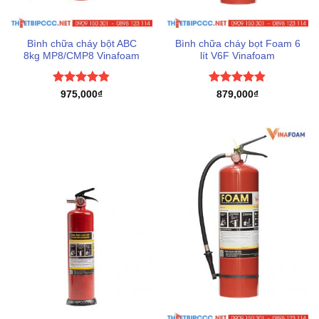
Bình chữa cháy bột ABC
Bình chữa cháy bọt Foam 6
8kg MP8/CMP8 Vinafoam
lít V6F Vinafoam
Được xếp
Được xếp
975,000
₫
879,000
₫
hạng
4.83
hạng
4.8
5
5 sao
sao