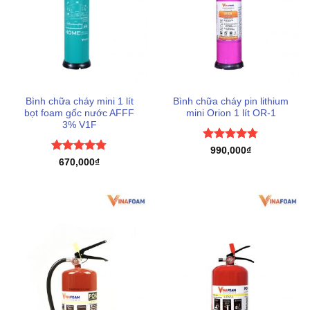
Bình chữa cháy mini 1 lít
Bình chữa cháy pin lithium
bọt foam gốc nước AFFF
mini Orion 1 lít OR-1
3% V1F
Được xếp
990,000
₫
hạng
4.75
Được xếp
670,000
₫
5 sao
hạng
4.75
5 sao