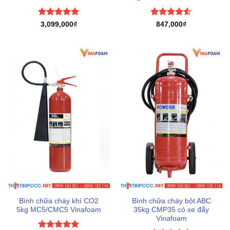
Được xếp
Được xếp
3,099,000
₫
847,000
₫
hạng
5
5
hạng
4.5
sao
5 sao
Bình chữa cháy khí CO2
Bình chữa cháy bột ABC
5kg MC5/CMC5 Vinafoam
35kg CMP35 có xe đẩy
Vinafoam