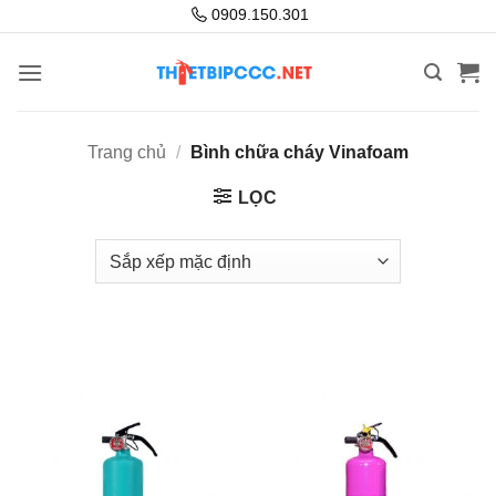
Bỏ
0909.150.301
qua
nội
dung
Trang chủ
/
Bình chữa cháy Vinafoam
LỌC