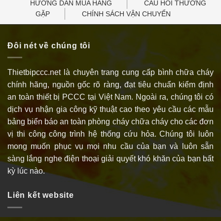
HƯỚNG DẪN MUA HÀNG
CÂU HỎI THƯỜNG
GẶP
CHÍNH SÁCH VẬN CHUYỂN
Đôi nét về chúng tôi
Thietbipccc.net là chuyên trang cung cấp bình chữa cháy
chính hãng, nguồn gốc rõ ràng, đạt tiêu chuẩn kiểm định
an toàn thiết bị PCCC tại Việt Nam. Ngoài ra, chúng tôi có
dịch vụ nhận gia công kỹ thuật cao theo yêu cầu các mẫu
bảng biển báo an toàn phòng cháy chữa cháy cho các đơn
vị thi công công trình hệ thống cứu hỏa. Chúng tôi luôn
mong muốn phục vụ mọi nhu cầu của bạn và luôn sẵn
sàng lắng nghe điện thoại giải quyết khó khăn của bạn bất
kỳ lúc nào.
Liên kết website