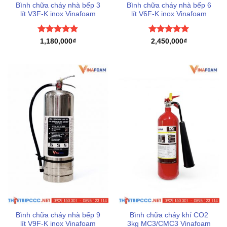
Bình chữa cháy nhà bếp 3
Bình chữa cháy nhà bếp 6
lít V3F-K inox Vinafoam
lít V6F-K inox Vinafoam
Được xếp
Được xếp
1,180,000
₫
2,450,000
₫
hạng
4.8
5
hạng
5
5
sao
sao
Bình chữa cháy nhà bếp 9
Bình chữa cháy khí CO2
lít V9F-K inox Vinafoam
3kg MC3/CMC3 Vinafoam