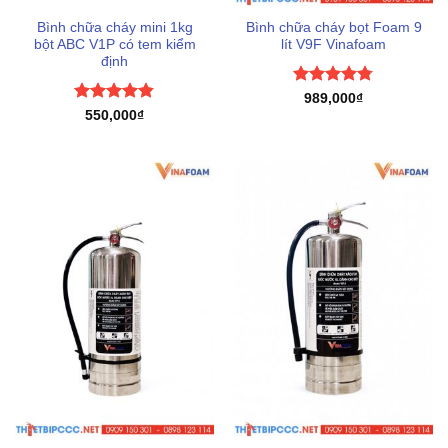
Bình chữa cháy mini 1kg
Bình chữa cháy bọt Foam 9
bột ABC V1P có tem kiểm
lít V9F Vinafoam
định
Được xếp
989,000
₫
hạng
4.75
Được xếp
550,000
₫
5 sao
hạng
4.83
5 sao