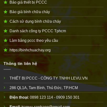
Báo giá thiết bị PCCC
Báo giá bình chữa cháy
Cách sử dụng bình chữa cháy
Danh sách công ty PCCC Tphcm
Làm bảng pccc theo yêu cầu
https://binhchuachay.org
Thông tin liên hệ
THIẾT BỊ PCCC - CÔNG TY TNHH LEVU.VN
286 QL1A, Tam Bình, Thủ Đức, TP.HCM
Điện thoại
: 0898 123 114 - 0909 150 301
Email
: tramvu.sonbang@gmail.com