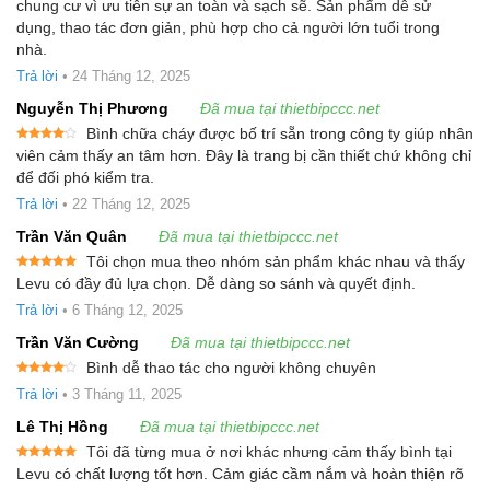
Được xếp
chung cư vì ưu tiên sự an toàn và sạch sẽ. Sản phẩm dễ sử
hạng
5
5
dụng, thao tác đơn giản, phù hợp cho cả người lớn tuổi trong
sao
nhà.
Trả lời
•
24 Tháng 12, 2025
Nguyễn Thị Phương
Đã mua tại thietbipccc.net
Bình chữa cháy được bố trí sẵn trong công ty giúp nhân
Được
viên cảm thấy an tâm hơn. Đây là trang bị cần thiết chứ không chỉ
xếp
để đối phó kiểm tra.
hạng
4
5 sao
Trả lời
•
22 Tháng 12, 2025
Trần Văn Quân
Đã mua tại thietbipccc.net
Tôi chọn mua theo nhóm sản phẩm khác nhau và thấy
Được xếp
Levu có đầy đủ lựa chọn. Dễ dàng so sánh và quyết định.
hạng
5
5
sao
Trả lời
•
6 Tháng 12, 2025
Trần Văn Cường
Đã mua tại thietbipccc.net
Bình dễ thao tác cho người không chuyên
Được
Trả lời
•
3 Tháng 11, 2025
xếp
hạng
4
5 sao
Lê Thị Hồng
Đã mua tại thietbipccc.net
Tôi đã từng mua ở nơi khác nhưng cảm thấy bình tại
Được xếp
Levu có chất lượng tốt hơn. Cảm giác cầm nắm và hoàn thiện rõ
hạng
5
5