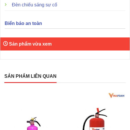
Đèn chiếu sáng sự cố
Biển báo an toàn
Bảng báo giá bình chữa cháy các thương hiệu Việt
Nam có kiểm định
Sản phẩm vừa xem
Bảng so sánh giá bán các mẫu bình chữa cháy
VinaFoam Việt Nam
Bình chữa cháy khí CO2 3kg Vinafoam luôn đi kèm với chế
SẢN PHẨM LIÊN QUAN
độ bảo hành chu đáo, tư vấn giải pháp theo đúng nhu cầu
thực tế của từng không gian. Chúng tôi không chỉ bán sản
phẩm mà còn hỗ trợ khách hàng cách kiểm tra, bảo dưỡng
và hướng dẫn thao tác đúng kỹ thuật để thiết bị luôn trong
trạng thái sẵn sàng sử dụng.