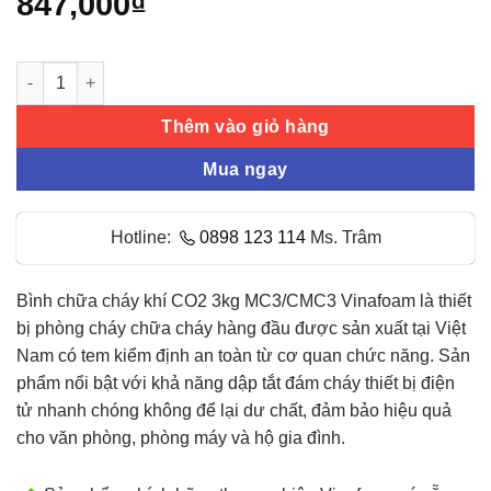
847,000
₫
dựa trên
đánh giá
Bình chữa cháy khí CO2 3kg MC3/CMC3 Vinafoam số lượng
Thêm vào giỏ hàng
Mua ngay
Hotline:
0898 123 114
Ms. Trâm
Bình chữa cháy khí CO2 3kg MC3/CMC3 Vinafoam là thiết
bị phòng cháy chữa cháy hàng đầu được sản xuất tại Việt
Nam có tem kiểm định an toàn từ cơ quan chức năng. Sản
phẩm nổi bật với khả năng dập tắt đám cháy thiết bị điện
tử nhanh chóng không để lại dư chất, đảm bảo hiệu quả
cho văn phòng, phòng máy và hộ gia đình.