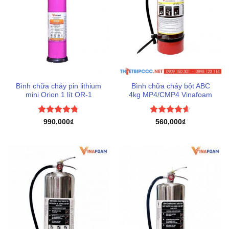
Bình chữa cháy pin lithium
Bình chữa cháy bột ABC
mini Orion 1 lít OR-1
4kg MP4/CMP4 Vinafoam
Được xếp
Được xếp
990,000
₫
560,000
₫
hạng
4.75
hạng
4.6
5 sao
5 sao