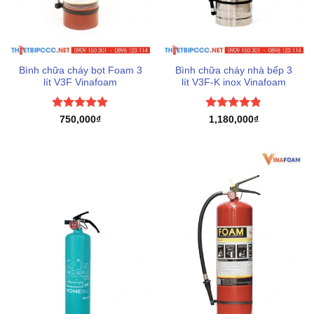
Bình chữa cháy bọt Foam 3
Bình chữa cháy nhà bếp 3
lít V3F Vinafoam
lít V3F-K inox Vinafoam
Được xếp
Được xếp
750,000
₫
1,180,000
₫
hạng
5
5
hạng
4.8
5
sao
sao