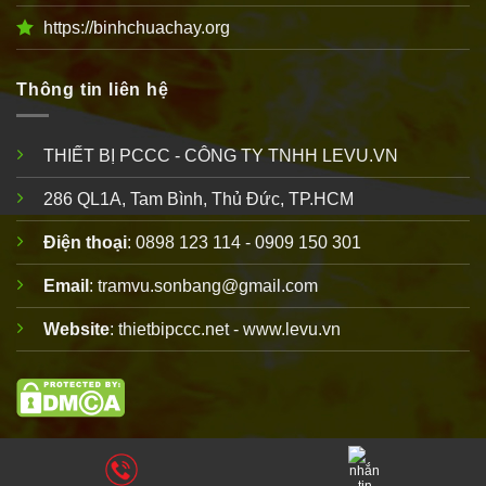
https://binhchuachay.org
Thông tin liên hệ
THIẾT BỊ PCCC - CÔNG TY TNHH LEVU.VN
286 QL1A, Tam Bình, Thủ Đức, TP.HCM
Điện thoại
: 0898 123 114 - 0909 150 301
Email
: tramvu.sonbang@gmail.com
Website
: thietbipccc.net - www.levu.vn
Copyright 2010 © thuộc
thiết bị PCCC
LEVU
. Vui lòng ghi rõ