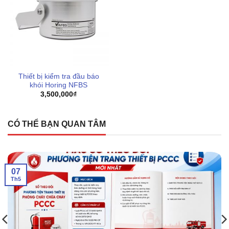
Thiết bị kiểm tra đầu báo
khói Horing NFBS
3,500,000
₫
CÓ THỂ BẠN QUAN TÂM
07
Th5