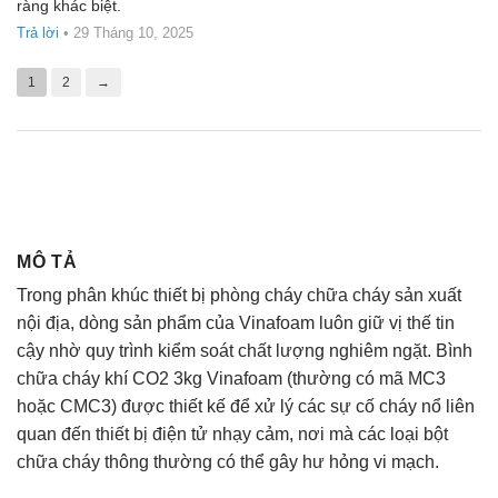
ràng khác biệt.
sao
Trả lời
•
29 Tháng 10, 2025
1
2
→
MÔ TẢ
Trong phân khúc thiết bị phòng cháy chữa cháy sản xuất
nội địa, dòng sản phẩm của Vinafoam luôn giữ vị thế tin
cậy nhờ quy trình kiểm soát chất lượng nghiêm ngặt. Bình
chữa cháy khí CO2 3kg Vinafoam (thường có mã MC3
hoặc CMC3) được thiết kế để xử lý các sự cố cháy nổ liên
quan đến thiết bị điện tử nhạy cảm, nơi mà các loại bột
chữa cháy thông thường có thể gây hư hỏng vi mạch.