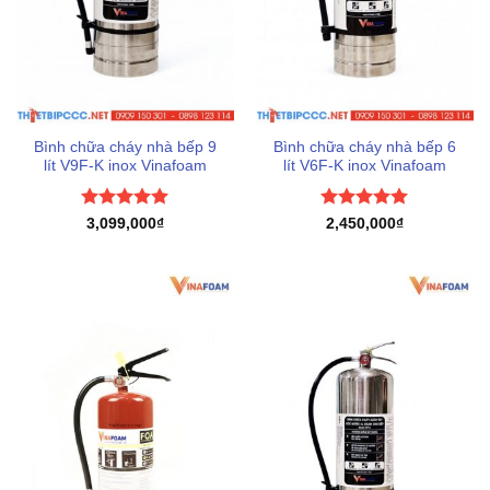
Bình chữa cháy nhà bếp 9
Bình chữa cháy nhà bếp 6
lít V9F-K inox Vinafoam
lít V6F-K inox Vinafoam
Được xếp
Được xếp
3,099,000
₫
2,450,000
₫
hạng
5
5
hạng
5
5
sao
sao