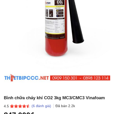
Bình chữa cháy khí CO2 3kg MC3/CMC3 Vinafoam
(
6
đánh giá)
Đã bán
2.2k
4.5
4.5
6
trên 5