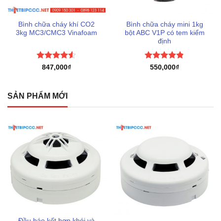
Bình chữa cháy mini 1kg
Bình chữa cháy khí CO2
bột ABC V1P có tem kiểm
3kg MC3/CMC3 Vinafoam
định
Được xếp
Được xếp
550,000
₫
847,000
₫
hạng
4.83
hạng
4.5
5 sao
5 sao
SẢN PHẨM MỚI
Đầu báo kết hợp khói và