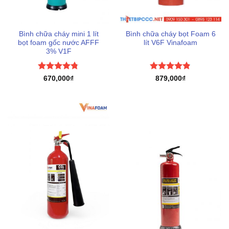
Bình chữa cháy mini 1 lít
Bình chữa cháy bọt Foam 6
bọt foam gốc nước AFFF
lít V6F Vinafoam
3% V1F
Được xếp
Được xếp
670,000
₫
879,000
₫
hạng
4.75
hạng
4.8
5
5 sao
sao