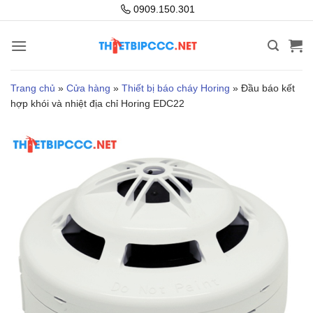
Bỏ
0909.150.301
qua
nội
dung
Trang chủ
»
Cửa hàng
»
Thiết bị báo cháy Horing
»
Đầu báo kết
hợp khói và nhiệt địa chỉ Horing EDC22