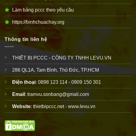
Làm bảng pccc theo yêu cầu
https://binhchuachay.org
Thông tin liên hệ
THIẾT BỊ PCCC - CÔNG TY TNHH LEVU.VN
286 QL1A, Tam Bình, Thủ Đức, TP.HCM
Điện thoại
: 0898 123 114 - 0909 150 301
Email
: tramvu.sonbang@gmail.com
Website
: thietbipccc.net - www.levu.vn