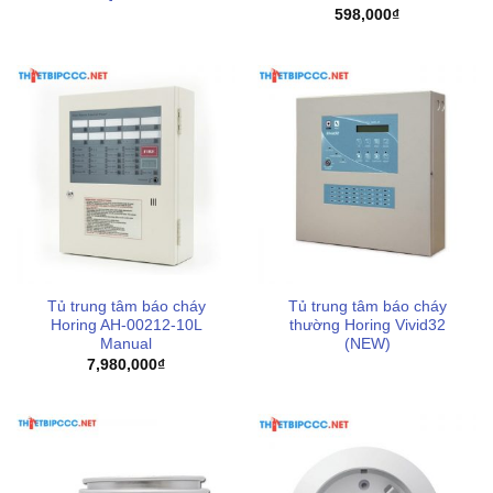
Dịch vụ giao hàng nhanh chóng, hỗ trợ chi phí vận
598,000
₫
chuyển tối ưu cho từng khu vực của khách hàng
Tủ trung tâm báo cháy
Tủ trung tâm báo cháy
Horing AH-00212-10L
thường Horing Vivid32
Manual
(NEW)
7,980,000
₫