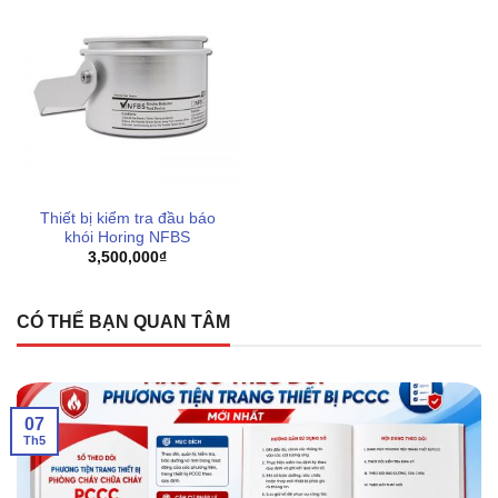
Thiết bị kiểm tra đầu báo
khói Horing NFBS
3,500,000
₫
CÓ THỂ BẠN QUAN TÂM
07
Th5