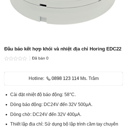
Đầu báo kết hợp khói và nhiệt địa chỉ Horing EDC22
Đã bán
0
Được
xếp
hạng
Hotline:
0898 123 114
Ms. Trâm
0.0
5
sao
Cài đặt nhiệt độ báo động: 58°C.
Dòng báo động: DC24V đến 32V 500μA.
Dòng chờ: DC24V đến 32V 400μA.
Thiết lập địa chỉ: Sử dụng bộ lập trình cầm tay chuyên