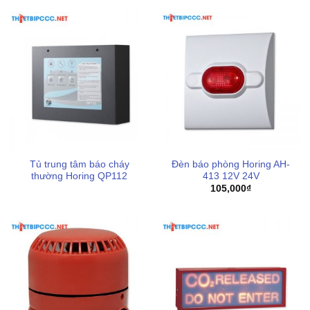
đảm bảo. Để nhận báo giá và tư vấn chuyên sâu, Thiết bị
pccc levu liên hệ 0898123114 để được hỗ trợ kịp thời.
Nếu quý khách có nhu cầu mua và sử dụng
bình chữa
cháy
chính hãng chất lượng cao đạt đủ các yêu cầu an
toàn pccc cùng hiệu quả sử dụng tối đa,
Thiết bị PCCC
LEVU
tự hào là đơn vị thương mại cung cấp
thiết bị pccc
chính hãng, trong đó có các thương hiệu sản xuất uy tín
được tin dùng tại Việt Nam như
Hafico
,
Orion
,
Vinafoam
,
83Mec
,
Dolphin
,... Với mong muốn tiên quyết là mang đến
Tủ trung tâm báo cháy
Đèn báo phòng Horing AH-
cho khách hàng những giải pháp an toàn đích thực trong
thường Horing QP112
413 12V 24V
lĩnh vực phòng cháy chữa cháy. Chúng tôi luôn sẵn sàng
105,000
₫
lắng nghe điện thoại của bạn, hãy liên hệ để được hỗ trợ
chu đáo hơn!
Thông tin liên hệ thiết bị PCCC LEVU
Cơ sở thiết bị PCCC LEVU
Địa chỉ
: 286 QL1A, Tam Bình, Thủ Đức, TP. Hồ Chí