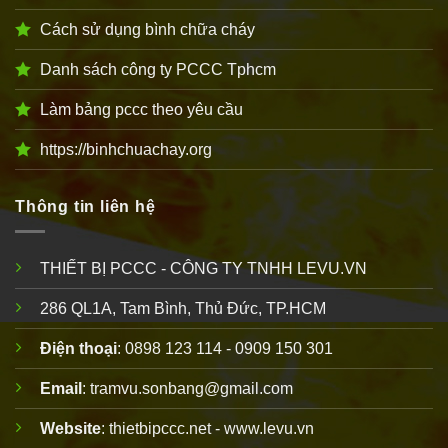
Cách sử dụng bình chữa cháy
Danh sách công ty PCCC Tphcm
Làm bảng pccc theo yêu cầu
https://binhchuachay.org
Thông tin liên hệ
THIẾT BỊ PCCC - CÔNG TY TNHH LEVU.VN
286 QL1A, Tam Bình, Thủ Đức, TP.HCM
Điện thoại
: 0898 123 114 - 0909 150 301
Email
: tramvu.sonbang@gmail.com
Website
: thietbipccc.net - www.levu.vn