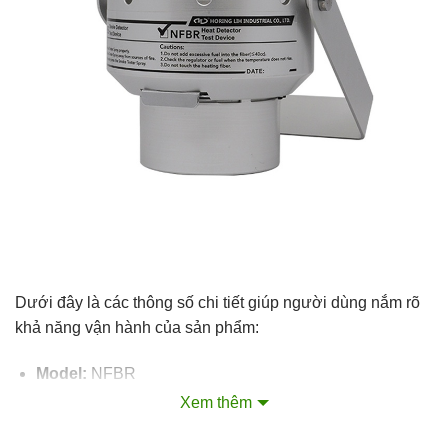
Dưới đây là các thông số chi tiết giúp người dùng nắm rõ
khả năng vận hành của sản phẩm:
Model:
NFBR
Xem thêm
Thương hiệu:
Horing Lih (Đài Loan)
Chiều dài cần nối:
Linh hoạt từ 1.15m đến tối đa 4.65m