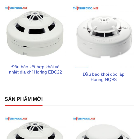
bảo trì mà còn bảo vệ an toàn tối đa cho công trình.
Đầu báo kết hợp khói và
nhiệt địa chỉ Horing EDC22
Đầu báo khói độc lập
Horing NQ9S
SẢN PHẨM MỚI