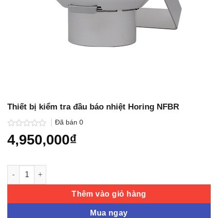
Thiết bị kiểm tra đầu báo nhiệt Horing NFBR
Đã bán
0
Được
4,950,000
₫
xếp
hạng
0.0
5
Thiết bị kiểm tra đầu báo nhiệt Horing NFBR số lượng
sao
Thêm vào giỏ hàng
Mua ngay