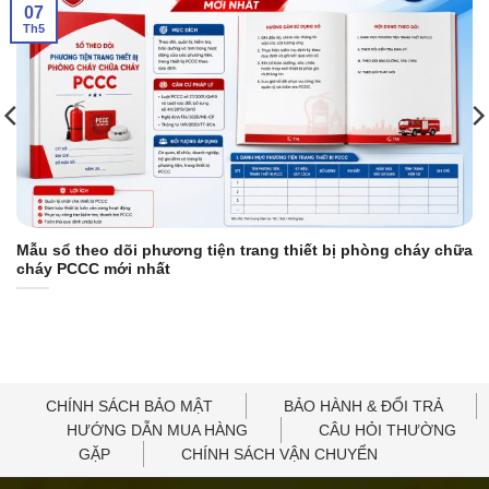
07
Th5
Mẫu sổ theo dõi phương tiện trang thiết bị phòng cháy chữa
cháy PCCC mới nhất
CHÍNH SÁCH BẢO MẬT
BẢO HÀNH & ĐỔI TRẢ
HƯỚNG DẪN MUA HÀNG
CÂU HỎI THƯỜNG
GẶP
CHÍNH SÁCH VẬN CHUYỂN