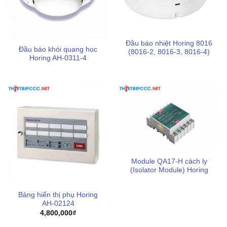
Chuyên kinh doanh các sản phẩm
thiết bị chữa cháy
,
bảo hộ lao động
,
mặt nạ phòng độc
,
thiết bị báo cháy
,
biển báo an toàn pccc
,…
Đầu báo nhiệt Horing 8016
Đầu báo khói quang học
(8016-2, 8016-3, 8016-4)
Giá cả phải chăng, báo giá theo từng số lượng cụ thể
Horing AH-0311-4
có chiết khấu phù hợp với từng đối tượng khách hàng
Chính sách bảo hành minh bạch, chu đáo sau khi mua,
đảm bảo sự yên tâm lâu dài
Sản phẩm có tem kiểm định chất lượng an toàn bởi cơ
quan pccc theo quy định Việt Nam
Dịch vụ giao hàng nhanh chóng, hỗ trợ chi phí vận
chuyển tối ưu cho từng khu vực của khách hàng
Module QA17-H cách ly
(Isolator Module) Horing
Kết luận:
Thiết bị Horing NFBR là giải pháp tối ưu giúp
Bảng hiển thị phụ Horing
đơn giản hóa quy trình kiểm tra đầu báo nhiệt, đảm bảo hệ
AH-02124
thống luôn sẵn sàng ứng phó với hỏa hoạn. Việc đầu tư
4,800,000
₫
thiết bị chuyên dụng không chỉ nâng cao uy tín cho đơn vị