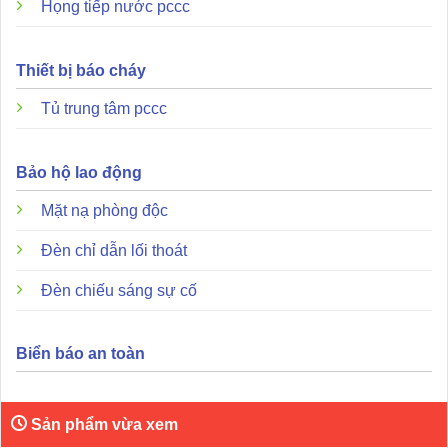
Họng tiếp nước pccc
Thiết bị báo cháy
Tủ trung tâm pccc
Bảo hộ lao động
Mặt nạ phòng độc
Thiết bị không chỉ đơn thuần là một cảm biến mà còn tích
hợp nhiều công nghệ hiện đại giúp tối ưu hóa khả năng
Đèn chỉ dẫn lối thoát
phòng ngừa rủi ro.
Đèn chiếu sáng sự cố
Công nghệ cảm biến kép:
AH-0822 có khả năng phát
hiện đồng thời cả khí gas tự nhiên (Methane) và khí
Biển báo an toàn
Propane với độ chính xác cực cao.
Điểm độc đáo về nguồn điện:
Một đặc điểm rất hữu
ích là thiết bị hỗ trợ đầu vào nguồn kép 12VDC và
Sản phẩm vừa xem
24VDC trên cùng một đơn vị mà không cần bất kỳ thao