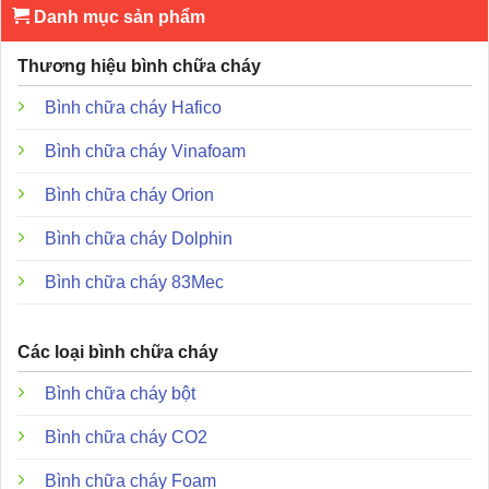
Danh mục sản phẩm
Xuất xứ:
Đài Loan (Horing Lih).
Thương hiệu bình chữa cháy
Nguồn điện:
12V DC và 24V DC (tự động nhận diện).
Bình chữa cháy Hafico
Dòng điện chờ:
35-40mA (12V) hoặc 65-70mA (24V).
Dòng báo động:
75-90mA (12V) hoặc 90-105mA
Bình chữa cháy Vinafoam
(24V).
Bình chữa cháy Orion
Âm thanh báo động:
Trên 90dB ở khoảng cách 1 mét.
Bình chữa cháy Dolphin
Độ nhạy:
0.050% đến 0.300%.
Bình chữa cháy 83Mec
Nhiệt độ hoạt động:
-10°C đến +55°C.
Kích thước:
102mm (đường kính) x 40.5mm (chiều
Các loại bình chữa cháy
cao).
Trọng lượng:
Khoảng 130g.
Bình chữa cháy bột
Bình chữa cháy CO2
Tài liệu hướng dẫn sử dụng và file catalogue:
Bình chữa cháy Foam