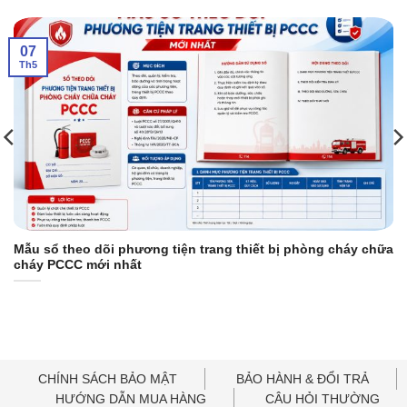
07
Th5
Mẫu sổ theo dõi phương tiện trang thiết bị phòng cháy chữa
cháy PCCC mới nhất
CHÍNH SÁCH BẢO MẬT
BẢO HÀNH & ĐỔI TRẢ
HƯỚNG DẪN MUA HÀNG
CÂU HỎI THƯỜNG