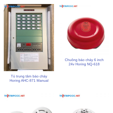
hành về phòng cháy và chữa cháy (PCCC) do cơ quan
có thẩm quyền ban hành giúp người dùng hoàn toàn
yên tâm khi lắp đặt cho công trình.
Xem thêm:
Đầu báo nhiệt độc lập Horing NQ3F
Đầu báo khói độc lập Horing NQ9S
Lời khuyên khi sử dụng thiết bị
Chuông báo cháy 6 inch
24v Horing NQ-618
Việc lắp đặt đúng vị trí và bảo trì định kỳ là yếu tố tiên quyết
giúp đầu báo phát huy tối đa hiệu quả bảo vệ.
Tủ trung tâm báo cháy
Horing AHC-871 Manual
Vị trí lắp đặt lý tưởng:
Nên treo đầu báo cách mặt bếp
hoặc nguồn gas từ 0.3 đến 1.2 mét để cảm biến có thể
tiếp cận khí rò rỉ nhanh nhất.
Tránh các khu vực gây nhiễu:
Không nên lắp đặt thiết
bị ở nơi có độ ẩm quá cao (trên 90%), nơi có từ trường