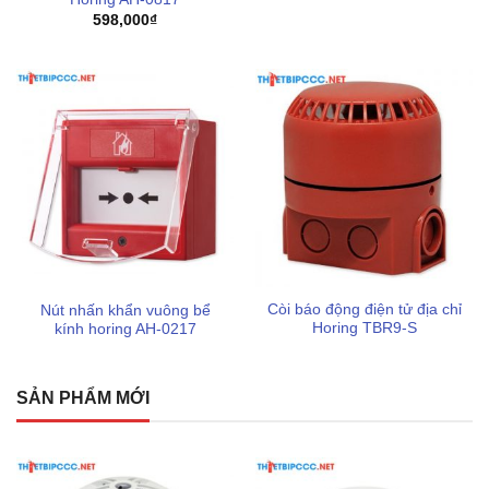
598,000
₫
pccc levu liên hệ 0898123114 để nhận được báo giá và hỗ
trợ kỹ thuật nhanh chóng.
Nếu quý khách có nhu cầu mua và sử dụng
bình chữa
cháy
chính hãng chất lượng cao đạt đủ các yêu cầu an
toàn pccc cùng hiệu quả sử dụng tối đa,
Thiết bị PCCC
LEVU
tự hào là đơn vị thương mại cung cấp
thiết bị pccc
chính hãng, trong đó có các thương hiệu sản xuất uy tín
được tin dùng tại Việt Nam như
Hafico
,
Orion
,
Vinafoam
,
83Mec
,
Dolphin
,... Với mong muốn tiên quyết là mang đến
cho khách hàng những giải pháp an toàn đích thực trong
Còi báo động điện tử địa chỉ
Nút nhấn khẩn vuông bể
lĩnh vực phòng cháy chữa cháy. Chúng tôi luôn sẵn sàng
Horing TBR9-S
kính horing AH-0217
lắng nghe điện thoại của bạn, hãy liên hệ để được hỗ trợ
chu đáo hơn!
SẢN PHẨM MỚI
Thông tin liên hệ thiết bị PCCC LEVU
Cơ sở thiết bị PCCC LEVU