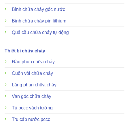
Danh mục AH-0822
Bình chữa cháy gốc nước
Hướng dẫn sử dụng AH-0822 (UL)
Hướng dẫn sử dụng AH-0822 (CE)
Bình chữa cháy pin lithium
Chứng nhận AH-0822 (UL)
Quả cầu chữa cháy tự động
Chứng nhận AH-0822 (CE)
Thiết bị chữa cháy
Đặc điểm và ưu điểm nổi bật
Đầu phun chữa cháy
Cuộn vòi chữa cháy
Lăng phun chữa cháy
Van góc chữa cháy
Tủ pccc vách tường
Trụ cấp nước pccc