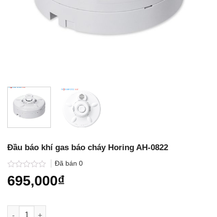
Đầu báo khí gas báo cháy Horing AH-0822
Đã bán
0
Được
695,000
₫
xếp
hạng
0.0
5
Đầu báo khí gas báo cháy Horing AH-0822 số lượng
sao