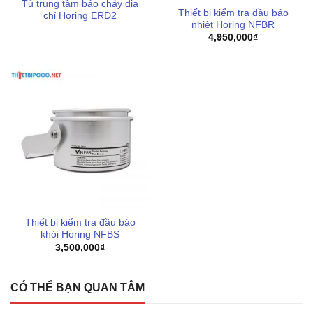
Tủ trung tâm báo cháy địa
Thiết bị kiểm tra đầu báo
chỉ Horing ERD2
Dịch vụ giao hàng nhanh chóng, hỗ trợ chi phí vận
nhiệt Horing NFBR
4,950,000
₫
chuyển tối ưu cho từng khu vực của khách hàng
Thiết bị kiểm tra đầu báo
khói Horing NFBS
3,500,000
₫
CÓ THỂ BẠN QUAN TÂM