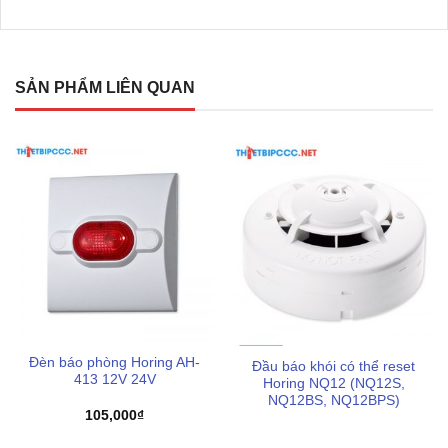
tác điều chỉnh thủ công nào.
Hệ thống cảnh báo trực quan:
Thiết bị tích hợp đèn
LED hai màu giúp người dùng dễ dàng theo dõi: đèn
SẢN PHẨM LIÊN QUAN
xanh sáng đứng khi đang giám sát và đèn đỏ nhấp
nháy kèm còi hú khi có báo động.
Khả năng kết nối mở rộng:
Đối với phiên bản CE thiết
bị còn trang bị một bộ đầu ra rơle (COM, NO, NC) giúp
kết nối với các hệ thống điều khiển trung tâm hoặc van
ngắt gas tự động.
Số liệu thống kê ấn tượng:
Với mức tiêu thụ điện
năng cực thấp và âm lượng báo động trên 90dB thiết bị
đảm bảo âm thanh cảnh báo có thể xuyên qua các lớp
cửa phòng giúp đánh thức người dùng ngay cả khi
Đèn báo phòng Horing AH-
Đầu báo khói có thể reset
đang ngủ sâu.
413 12V 24V
Horing NQ12 (NQ12S,
NQ12BS, NQ12BPS)
Tiêu chuẩn chất lượng:
Sản phẩm đạt theo các tiêu
105,000
₫
chuẩn việt nam, quy chuẩn kỹ thuật theo tiêu chuẩn hiện