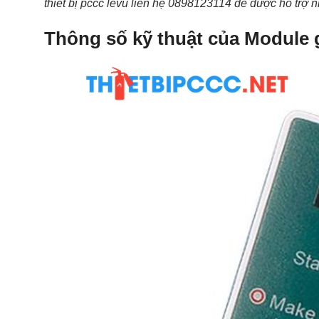
thiết bị pccc levu liên hệ 0898123114 để được hỗ trợ 
Thông số kỹ thuật của Module 