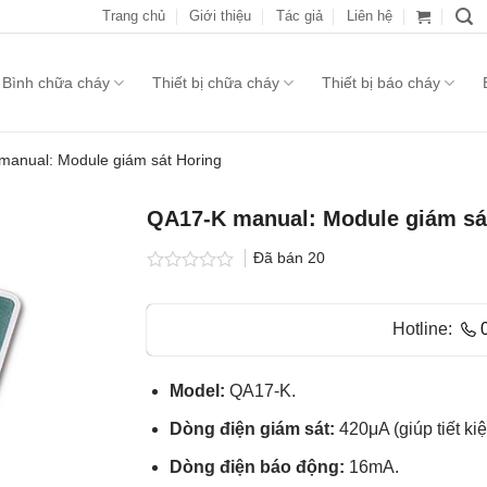
Trang chủ
Giới thiệu
Tác giả
Liên hệ
Bình chữa cháy
Thiết bị chữa cháy
Thiết bị báo cháy
manual: Module giám sát Horing
QA17-K manual: Module giám sá
Đã bán
20
Được
xếp
hạng
Hotline:
0.0
5
sao
Model:
QA17-K.
Dòng điện giám sát:
420μA (giúp tiết ki
Dòng điện báo động:
16mA.