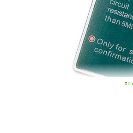
Xem
Dựa trên các tài liệu từ nhà sản xuất, thiết bị này có
thấp. Dưới đây là các chỉ số kỹ thuật chi tiết: