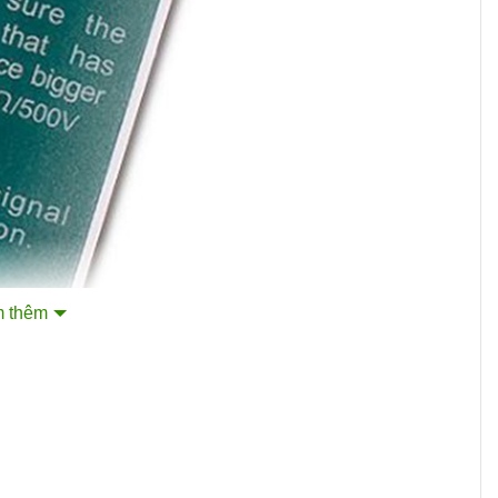
 thêm
 khả năng vận hành ổn định với mức tiêu thụ điện năng cực