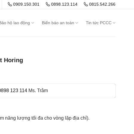
0909.150.301
0898.123.114
0815.542.266
Bảo hộ lao động
Biển báo an toàn
Tin tức PCCC
t Horing
0898 123 114
Ms. Trâm
ệm năng lượng tối đa cho vòng lặp địa chỉ).