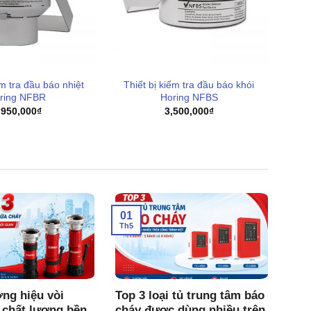
ểm tra đầu báo nhiệt
Thiết bị kiểm tra đầu báo khói
ring NFBR
Horing NFBS
,950,000
₫
3,500,000
₫
01
Th5
ng hiệu vòi
Top 3 loại tủ trung tâm báo
 chất lượng bền
cháy được dùng nhiều trên