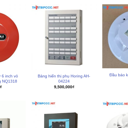
Đầu báo k
 6 inch vỏ
Bảng hiển thị phụ Horing AH-
g NQ1318
04224
₫
9,500,000
₫