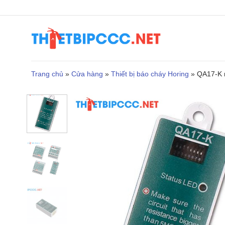
Bỏ
qua
nội
dung
Trang chủ
»
Cửa hàng
»
Thiết bị báo cháy Horing
»
QA17-K 