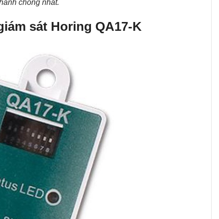
nhanh chóng nhất.
giám sát Horing QA17-K