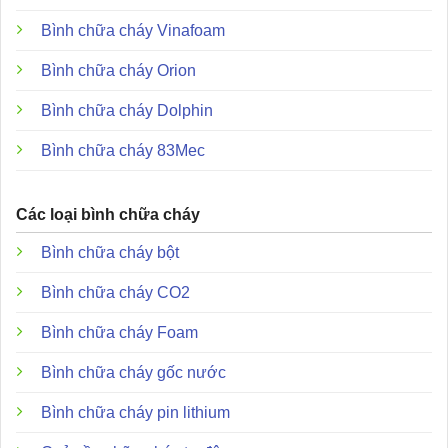
chống ăn mòn.
Bình chữa cháy Vinafoam
Dòng điện đầu ra tối đa:
Đạt mức 2A tại 24V DC để
kích hoạt các thiết bị cảnh báo.
Bình chữa cháy Orion
Trở kháng cuối tuyến:
Sử dụng điện trở 4.7kΩ cho
Bình chữa cháy Dolphin
mỗi khu vực giám sát.
Bình chữa cháy 83Mec
Tài liệu hướng dẫn sử dụng và file catalogue:
Các loại bình chữa cháy
AH-03312 Danh mục
Bình chữa cháy bột
Hướng dẫn sử dụng AH-03312
Giấy chứng nhận AH-03312
Bình chữa cháy CO2
Đặc điểm và ưu điểm vượt trội
Bình chữa cháy Foam
Bình chữa cháy gốc nước
Bình chữa cháy pin lithium