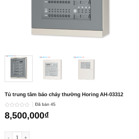
Tủ trung tâm báo cháy thường Horing AH-03312
Đã bán
45
Được
8,500,000
₫
xếp
hạng
0.0
5
Tủ trung tâm báo cháy thường Horing AH-03312 số lượng
sao