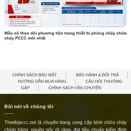
Mẫu sổ theo dõi phương tiện trang thiết bị phòng cháy chữa
cháy PCCC mới nhất
CHÍNH SÁCH BẢO MẬT
BẢO HÀNH & ĐỔI TRẢ
HƯỚNG DẪN MUA HÀNG
CÂU HỎI THƯỜNG
GẶP
CHÍNH SÁCH VẬN CHUYỂN
Đôi nét về chúng tôi
Thietbipccc.net là chuyên trang cung cấp bình chữa cháy
chính hãng, nguồn gốc rõ ràng, đạt tiêu chuẩn kiểm định