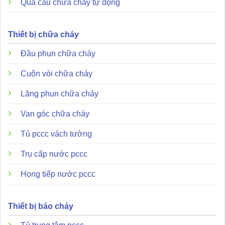
Quả cầu chữa cháy tự động
Thiết bị chữa cháy
Đầu phun chữa cháy
Cuộn vòi chữa cháy
Lăng phun chữa cháy
Van góc chữa cháy
Tủ pccc vách tường
Trụ cấp nước pccc
Họng tiếp nước pccc
Thiết bị báo cháy
Dòng tủ Horing AH-03312 không chỉ là một bộ điều khiển
thông thường mà còn tích hợp nhiều công nghệ bảo vệ