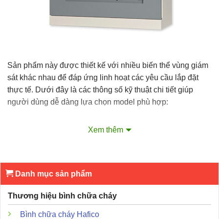
Sản phẩm này được thiết kế với nhiều biến thể vùng giám
sát khác nhau để đáp ứng linh hoạt các yêu cầu lắp đặt
thực tế. Dưới đây là các thông số kỹ thuật chi tiết giúp
người dùng dễ dàng lựa chọn model phù hợp:
Nguồn điện cung cấp chính:
220V AC 50Hz.
Xem thêm
Dung lượng pin dự phòng:
24V DC dao động từ 4Ah
đến 12Ah tùy thuộc vào số vùng giám sát.
Số lượng thiết bị kết nối:
Hỗ trợ tối đa 30 đầu báo khói
Danh mục sản phẩm
trên mỗi vùng và không giới hạn đầu báo nhiệt loại cơ
học.
Thương hiệu bình chữa cháy
Chất liệu vỏ tủ:
Thép tấm dày 1.2mm sơn tĩnh điện
Bình chữa cháy Hafico