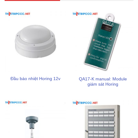
thống.
Quản lý vùng độc lập:
Mỗi zone đều có chức năng vô
hiệu hóa riêng biệt cho phép kỹ thuật viên dễ dàng cô
lập khu vực đang thi công mà không làm gián đoạn việc
giám sát các vùng còn lại.
Lời khuyên khi lắp đặt và sử dụng
Đầu báo nhiệt Horing 12v
QA17-K manual: Module
giám sát Horing