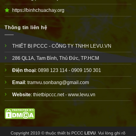
https://binhchuachay.org
Thông tin liên hệ
THIẾT BỊ PCCC - CÔNG TY TNHH LEVU.VN
286 QL1A, Tam Bình, Thủ Đức, TP.HCM
Điện thoại
: 0898 123 114 - 0909 150 301
Email
: tramvu.sonbang@gmail.com
Website
: thietbipccc.net - www.levu.vn
Copyright 2010 © thuộc
thiết bị PCCC
LEVU
. Vui lòng ghi rõ