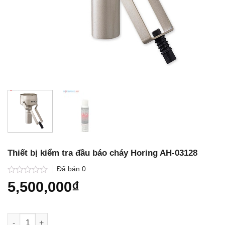
Thiết bị kiểm tra đầu báo cháy Horing AH-03128
Đã bán
0
Được
5,500,000
₫
xếp
hạng
0.0
5
Thiết bị kiểm tra đầu báo cháy Horing AH-03128 số lượng
sao