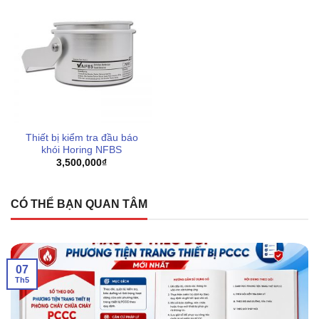
Thiết bị kiểm tra đầu báo
khói Horing NFBS
3,500,000
₫
CÓ THỂ BẠN QUAN TÂM
07
Th5