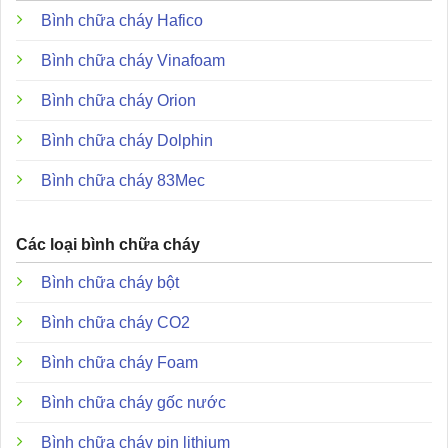
Trọng lượng:
Khoảng 145g.
Bình chữa cháy Hafico
Nhiệt độ hoạt động:
Từ -10 độ C đến +55 độ C.
Bình chữa cháy Vinafoam
Đặc điểm và ưu điểm nổi bật
Bình chữa cháy Orion
Bình chữa cháy Dolphin
Bình chữa cháy 83Mec
Các loại bình chữa cháy
Bình chữa cháy bột
Bình chữa cháy CO2
Bình chữa cháy Foam
Bình chữa cháy gốc nước
Bình chữa cháy pin lithium