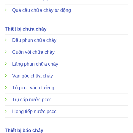
Quả cầu chữa cháy tự động
Thiết bị chữa cháy
Đầu phun chữa cháy
Cuộn vòi chữa cháy
Sản phẩm không chỉ đơn thuần là một cảm biến khói mà
còn tích hợp nhiều công nghệ hiện đại mang lại sự khác
Lăng phun chữa cháy
biệt rõ rệt so với các dòng máy dò thông thường.
Van góc chữa cháy
Một điểm độc đáo của HORING Q01-4 chính là hệ thống
Tủ pccc vách tường
đèn LED kép
cho phép quan sát trạng thái hoạt động từ
mọi góc độ 360 độ. Trạng thái chờ được biểu thị bằng màu
Trụ cấp nước pccc
xanh lục, trong khi trạng thái báo động sẽ chuyển sang
màu đỏ rực giúp người dùng nhận diện nguy hiểm tức thì.
Họng tiếp nước pccc
Đặc biệt, thiết bị đã vượt qua bài kiểm tra
chống nhiễu
EMC
nghiêm ngặt, giúp loại bỏ hầu hết các báo động giả
Thiết bị báo cháy