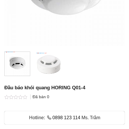
Đầu báo khói quang HORING Q01-4
Đã bán
0
Được
xếp
hạng
Hotline:
0898 123 114
Ms. Trâm
0.0
5
sao