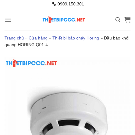
Bỏ
0909.150.301
qua
nội
dung
Trang chủ
»
Cửa hàng
»
Thiết bị báo cháy Horing
»
Đầu báo khói
quang HORING Q01-4