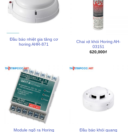
Thiết bị pccc levu tự hào là đơn vị cung cấp các giải pháp
báo cháy chất lượng và chuyên nghiệp hàng đầu thị
trường hiện nay. Quý khách hãy kết nối với chúng tôi qua
hotline
0898123114
để được hỗ trợ kỹ thuật và mua hàng
nhanh chóng với mức giá cạnh tranh nhất.
Đầu báo nhiệt gia tăng cơ
Chai xịt khói Horing AH-
horing AHR-871
03151
Nếu quý khách có nhu cầu mua và sử dụng
bình chữa
620,000
₫
cháy
chính hãng chất lượng cao đạt đủ các yêu cầu an
toàn pccc cùng hiệu quả sử dụng tối đa,
Thiết bị PCCC
LEVU
tự hào là đơn vị thương mại cung cấp
thiết bị pccc
chính hãng, trong đó có các thương hiệu sản xuất uy tín
được tin dùng tại Việt Nam như
Hafico
,
Orion
,
Vinafoam
,
83Mec
,
Dolphin
,... Với mong muốn tiên quyết là mang đến
cho khách hàng những giải pháp an toàn đích thực trong
lĩnh vực phòng cháy chữa cháy. Chúng tôi luôn sẵn sàng
lắng nghe điện thoại của bạn, hãy liên hệ để được hỗ trợ
chu đáo hơn!
Module ngõ ra Horing
Đầu báo khói quang