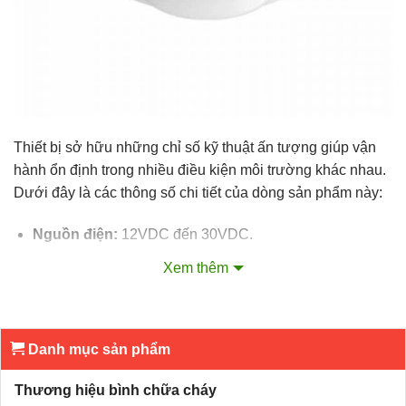
Thiết bị sở hữu những chỉ số kỹ thuật ấn tượng giúp vận
hành ổn định trong nhiều điều kiện môi trường khác nhau.
Dưới đây là các thông số chi tiết của dòng sản phẩm này:
Nguồn điện:
12VDC đến 30VDC.
Dòng điện chờ:
25μA đến 75μA.
Xem thêm
Dòng điện báo động:
45mA.
Thiết lập độ nhạy:
Tuân theo tiêu chuẩn EN54.
Danh mục sản phẩm
Chất liệu:
Nhựa chống cháy độ bền cao.
Thương hiệu bình chữa cháy
Kích thước:
Đường kính 102mm x Cao 48mm.