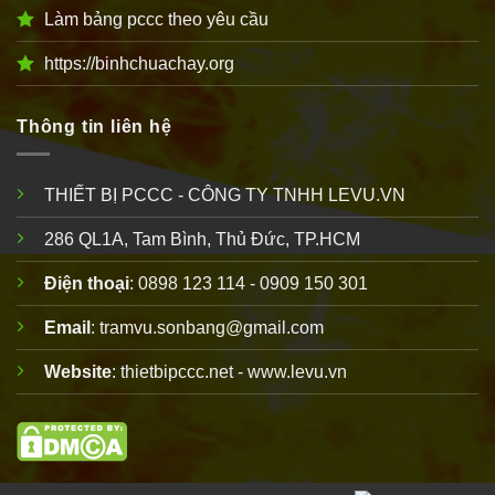
Làm bảng pccc theo yêu cầu
https://binhchuachay.org
Thông tin liên hệ
THIẾT BỊ PCCC - CÔNG TY TNHH LEVU.VN
286 QL1A, Tam Bình, Thủ Đức, TP.HCM
Điện thoại
: 0898 123 114 - 0909 150 301
Email
: tramvu.sonbang@gmail.com
Website
: thietbipccc.net - www.levu.vn