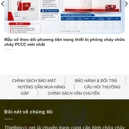
Mẫu sổ theo dõi phương tiện trang thiết bị phòng cháy chữa
cháy PCCC mới nhất
CHÍNH SÁCH BẢO MẬT
BẢO HÀNH & ĐỔI TRẢ
HƯỚNG DẪN MUA HÀNG
CÂU HỎI THƯỜNG
GẶP
CHÍNH SÁCH VẬN CHUYỂN
Đôi nét về chúng tôi
Thietbipccc.net là chuyên trang cung cấp bình chữa cháy