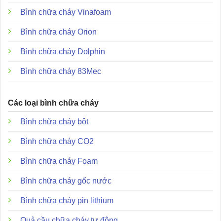
Bình chữa cháy Vinafoam
Nguồn sáng:
18 bóng đèn công suất 1W hoặc 28 bóng
LED đỏ ø5mm.
Bình chữa cháy Orion
Chất liệu vỏ:
Thép không gỉ dày 0.8mm đảm bảo độ
Bình chữa cháy Dolphin
bền cao.
Bình chữa cháy 83Mec
Kích thước chuẩn:
155mm (Cao) x 405mm (Rộng) x
60mm (Sâu).
Kiểu hiển thị:
Không chớp (Non-flash) với nội dung
Các loại bình chữa cháy
“RELEASING” hoặc theo yêu cầu riêng.
Bình chữa cháy bột
Tài liệu hướng dẫn sử dụng và file catalogue:
Bình chữa cháy CO2
AH-03233 Danh mục
Bình chữa cháy Foam
Giấy chứng nhận AH-03233
Bình chữa cháy gốc nước
Chứng nhận AH-03233 (CE)
Bình chữa cháy pin lithium
Đặc điểm ưu điểm và những giá trị khác biệt
Quả cầu chữa cháy tự động