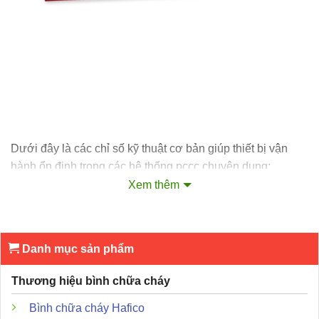
Dưới đây là các chỉ số kỹ thuật cơ bản giúp thiết bị vận
hành ổn định trong các hệ thống pccc chuyên dụng:
Xem thêm
Model:
AH-03233.
Thương hiệu:
Horing Lih.
Xuất xứ:
Đài Loan (Taiwan).
Danh mục sản phẩm
Điện áp cung cấp:
24V DC.
Thương hiệu bình chữa cháy
Dòng tiêu thụ:
670mA nếu dùng bóng sợi tóc hoặc
Bình chữa cháy Hafico
310mA nếu dùng bóng LED.