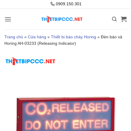
Bỏ
0909.150.301
qua
nội
dung
Trang chủ
»
Cửa hàng
»
Thiết bị báo cháy Horing
»
Đèn báo xả
Horing AH-03233 (Releasing Indicator)