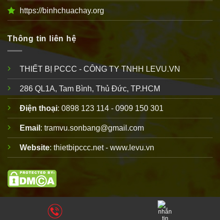
https://binhchuachay.org
Thông tin liên hệ
THIẾT BỊ PCCC - CÔNG TY TNHH LEVU.VN
286 QL1A, Tam Bình, Thủ Đức, TP.HCM
Điện thoại
: 0898 123 114 - 0909 150 301
Email
: tramvu.sonbang@gmail.com
Website
: thietbipccc.net - www.levu.vn
Copyright 2010 © thuộc
thiết bị PCCC
LEVU
. Vui lòng ghi rõ