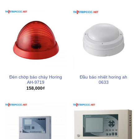
hiệu từ xa.
Kiểm tra định kỳ:
Dù thiết bị có độ bền cao nhưng việc
kiểm tra nguồn cấp 24V DC và tình trạng sáng của các
bóng LED là cần thiết để đảm bảo đèn luôn sẵn sàng
hoạt động khi có sự cố.
Vấn đề kiểm định:
Việc trang bị sản phẩm kèm theo
tem kiểm định
hay các giấy tờ liên quan sẽ giúp quá
trình nghiệm thu công trình diễn ra thuận lợi và đúng
trình tự chuyên môn.
Đèn chớp báo cháy Horing
Đầu báo nhiệt horing ah
Tích hợp hệ thống:
Đảm bảo dây tín hiệu từ tủ trung
AH-9719
0633
158,000
₫
tâm điều khiển xả khí đến đèn được bảo vệ trong ống
luồn dây chống cháy để tránh bị gián đoạn tín hiệu khi
có hỏa hoạn xảy ra.
Mua đèn báo xả Horing AH-03233 ở đâu uy
tín
Thiết bị pccc levu là đơn vị chuyên nghiệp cung cấp các