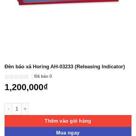
Đèn báo xả Horing AH-03233 (Releasing Indicator)
Đã bán
0
Được
1,200,000
₫
xếp
hạng
0.0
5
Đèn báo xả Horing AH-03233 (Releasing Indicator) số lượng
sao
Thêm vào giỏ hàng
Mua ngay