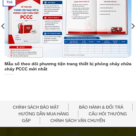
Th5
Điện thoại
: 0898 123 114
Email
: tramvu.sonbang@gmail.com
Website
:
https://thietbipccc.net
Sản phẩm / Dịch vụ cung cấp chính
Chuyên kinh doanh các sản phẩm
thiết bị chữa cháy
,
bảo hộ lao động
,
mặt nạ phòng độc
,
thiết bị báo cháy
,
Mẫu sổ theo dõi phương tiện trang thiết bị phòng cháy chữa
biển báo an toàn pccc
,…
cháy PCCC mới nhất
Giá cả phải chăng, báo giá theo từng số lượng cụ thể
có chiết khấu phù hợp với từng đối tượng khách hàng
Chính sách bảo hành minh bạch, chu đáo sau khi mua,
đảm bảo sự yên tâm lâu dài
CHÍNH SÁCH BẢO MẬT
BẢO HÀNH & ĐỔI TRẢ
Sản phẩm có tem kiểm định chất lượng an toàn bởi cơ
HƯỚNG DẪN MUA HÀNG
CÂU HỎI THƯỜNG
GẶP
CHÍNH SÁCH VẬN CHUYỂN
quan pccc theo quy định Việt Nam
Dịch vụ giao hàng nhanh chóng, hỗ trợ chi phí vận