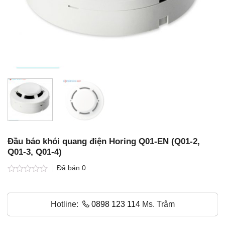
Đầu báo khói quang điện Horing Q01-EN (Q01-2,
Q01-3, Q01-4)
Đã bán
0
Được
xếp
hạng
Hotline:
0898 123 114
Ms. Trâm
0.0
5
sao