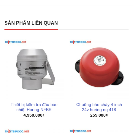
Chứng chỉ CPR Q01-3
Chứng chỉ CPR Q01-4
SẢN PHẨM LIÊN QUAN
Chứng chỉ UKCA Q01-2
Chứng chỉ UKCA Q01-3
Chứng chỉ UKCA Q01-4
Đặc điểm và ưu điểm nổi bật
Thiết bị kiểm tra đầu báo
Chuông báo cháy 4 inch
nhiệt Horing NFBR
24v horing nq 418
4,950,000
₫
255,000
₫