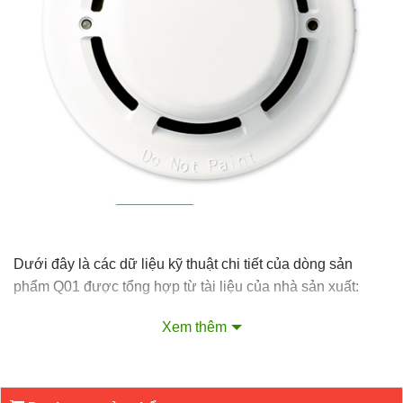
Dưới đây là các dữ liệu kỹ thuật chi tiết của dòng sản
phẩm Q01 được tổng hợp từ tài liệu của nhà sản xuất:
Xem thêm
Model:
Q01-2 (hệ 2 dây), Q01-3 (hệ 3 dây), Q01-4 (hệ 4
dây).
Điện áp hoạt động:
Dao động từ 12V đến 30V DC.