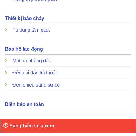
m2
Dưới 4 triệu
150
m2
4 ~ 20M
75
Thiết bị báo cháy
Thông tin đặt hàng
Tủ trung tâm pccc
Q01-2
2 dây
Bảo hộ lao động
Q01-3
3 dây với đầu ra chỉ báo từ xa
Mặt nạ phòng độc
Q01-4
4 dây có đầu ra rơle
Đèn chỉ dẫn lối thoát
Tài liệu hướng dẫn sử dụng và file catalogue:
Đèn chiếu sáng sự cố
Danh mục Q01
Hướng dẫn sử dụng Q01
Biển báo an toàn
Chứng chỉ Q01 (tiếng Anh)
Chứng chỉ Q01 (CE)
Sản phẩm vừa xem
Chứng chỉ CPR Q01-2