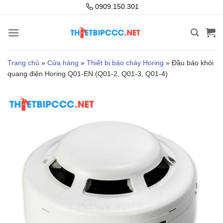
Bỏ
0909.150.301
qua
nội
dung
Trang chủ
»
Cửa hàng
»
Thiết bị báo cháy Horing
»
Đầu báo khói
quang điện Horing Q01-EN (Q01-2, Q01-3, Q01-4)