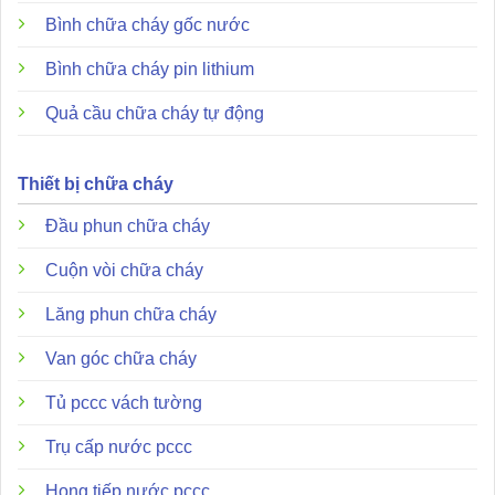
Bình chữa cháy gốc nước
Dòng điện báo động
40mA
40mA
45mA
@24V DC 470Ω
Bình chữa cháy pin lithium
Dòng điện chờ ở 24V
dưới 75μA
DC 470Ω
Quả cầu chữa cháy tự động
Cài đặt độ nhạy
Tuân thủ tiêu chuẩn EN54-7
Nhiệt độ môi trường
Thiết bị chữa cháy
-10 ℃ ~ +55 ℃
xung quanh
Đầu phun chữa cháy
Vật liệu
Nhựa chống cháy
Cuộn vòi chữa cháy
102mm (Đường kính) x 48mm (Chiều
Kích thước
cao)
Lăng phun chữa cháy
Cân nặng
130g
130g
145g
Van góc chữa cháy
Màu sắc
Trắng
Tủ pccc vách tường
Khu vực cảnh báo hiệu quả
Trụ cấp nước pccc
Chiều cao tòa nhà
Khu vực được bao phủ
Họng tiếp nước pccc