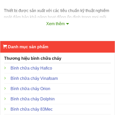
Thiết bị được sản xuất với các tiêu chuẩn kỹ thuật nghiêm
ngặt đảm bảo khả năng hoạt động ổn định trong mọi môi
trường lắp đặt:
Xem thêm
Model:
5-QA12.
Nguồn điện cấp:
220V AC, 50/60Hz.
Danh mục sản phẩm
Ắc quy dự phòng:
24V DC dung lượng 4Ah.
Thương hiệu bình chữa cháy
Số vùng giám sát:
05 Zone.
Bình chữa cháy Hafico
Kết nối đầu báo khói:
Tối đa 30 đầu báo khói trên mỗi
vùng.
Bình chữa cháy Vinafoam
Kết nối đầu báo nhiệt:
Không giới hạn số lượng đầu
Bình chữa cháy Orion
báo nhiệt cơ học.
Bình chữa cháy Dolphin
Chất liệu vỏ:
Thép tấm dày 1.2mm sơn tĩnh điện bền bỉ.
Bình chữa cháy 83Mec
Kích thước:
320mm x 250mm x 100mm.