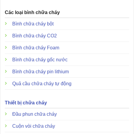
Điện trở cuối tuyến:
10KΩ cho mỗi kênh.
Các loại bình chữa cháy
Tài liệu hướng dẫn sử dụng và file catalogue:
Bình chữa cháy bột
5-QA12 Catalogue
Bình chữa cháy CO2
Hướng dẫn sử dụng 5-QA12
Bình chữa cháy Foam
Chứng chỉ 5-QA12
Bình chữa cháy gốc nước
Đặc điểm và ưu điểm nổi bật
Bình chữa cháy pin lithium
Quả cầu chữa cháy tự động
Thiết bị chữa cháy
Đầu phun chữa cháy
Cuộn vòi chữa cháy