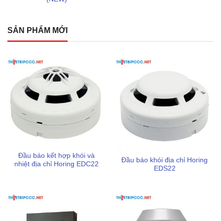
Sản phẩm có tem kiểm định chất lượng an toàn bởi cơ
quan pccc theo quy định Việt Nam
SẢN PHẨM MỚI
Dịch vụ giao hàng nhanh chóng, hỗ trợ chi phí vận
chuyển tối ưu cho từng khu vực của khách hàng
Đầu báo kết hợp khói và
Đầu báo khói địa chỉ Horing
nhiệt địa chỉ Horing EDC22
EDS22