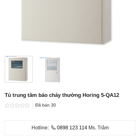
Tủ trung tâm báo cháy thường Horing 5-QA12
Đã bán
30
Được
xếp
hạng
Hotline:
0898 123 114
Ms. Trâm
0.0
5
sao