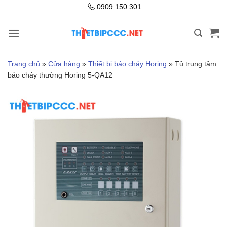
Bỏ
0909.150.301
qua
nội
dung
Trang chủ
»
Cửa hàng
»
Thiết bị báo cháy Horing
»
Tủ trung tâm
báo cháy thường Horing 5-QA12