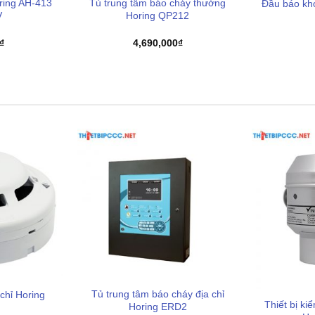
ring AH-413
Tủ trung tâm báo cháy thường
Đầu báo khó
V
Horing QP212
₫
4,690,000
₫
Tủ trung tâm báo cháy địa chỉ
chỉ Horing
Thiết bị ki
Horing ERD2