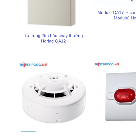
Giấy chứng nhận AH-9717
Module QA17-H cách 
Module) Ho
Đặc điểm và ưu điểm vượt trội
Tủ trung tâm báo cháy thường
Horing QA12