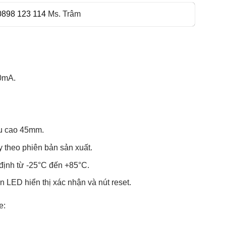
0898 123 114
Ms. Trâm
0mA.
u cao 45mm.
theo phiên bản sản xuất.
định từ -25°C đến +85°C.
 LED hiển thị xác nhận và nút reset.
e: