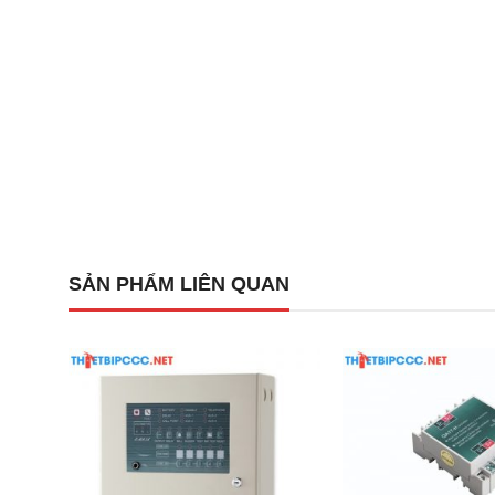
Model:
AH-9717.
Điện áp hoạt động:
24V DC 30mA.
Tiếp điểm vận hành:
Tối đa 30V DC 500mA.
Điện trở:
30mΩ.
Chất liệu:
Nhựa chống cháy cao cấp.
Kích thước:
Đường kính 140mm x Chiều cao 45m
Trọng lượng:
Khoảng 160g đến 165g tùy theo phiê
SẢN PHẨM LIÊN QUAN
Dải nhiệt độ môi trường:
Hoạt động ổn định từ -2
Tính năng phụ:
Tích hợp phone jack, đèn LED hiển 
Tài liệu hướng dẫn sử dụng và file catalogue:
Danh mục AH-9717
Hướng dẫn sử dụng AH-9717