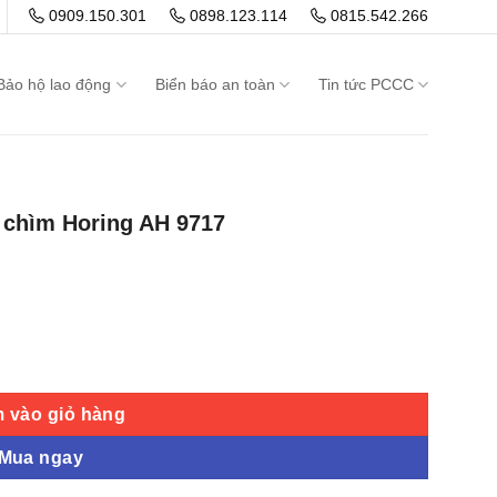
0909.150.301
0898.123.114
0815.542.266
Bảo hộ lao động
Biển báo an toàn
Tin tức PCCC
p chìm Horing AH 9717
 AH 9717 số lượng
 vào giỏ hàng
Mua ngay