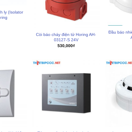
ly (Isolator
ring
Đầu báo nhiệ
Còi báo cháy điện tử Horing AH-
03127-S 24V
530,000
₫