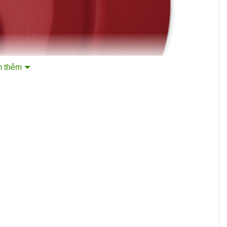
 thêm
h giá độ tương thích của thiết bị với hệ thống báo cháy