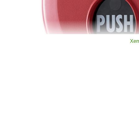
Xem
Dưới đây là các thông số kỹ thuật chi tiết giúp bạn đán
hiện tại: