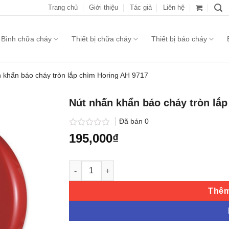
Trang chủ
Giới thiệu
Tác giả
Liên hệ
Bình chữa cháy
Thiết bị chữa cháy
Thiết bị báo cháy
 khẩn báo cháy tròn lắp chìm Horing AH 9717
Nút nhấn khẩn báo cháy tròn lắ
Đã bán
0
Được
195,000
₫
xếp
hạng
0.0
Nút nhấn khẩn báo cháy tròn lắp chìm Horing
5
sao
Thêm