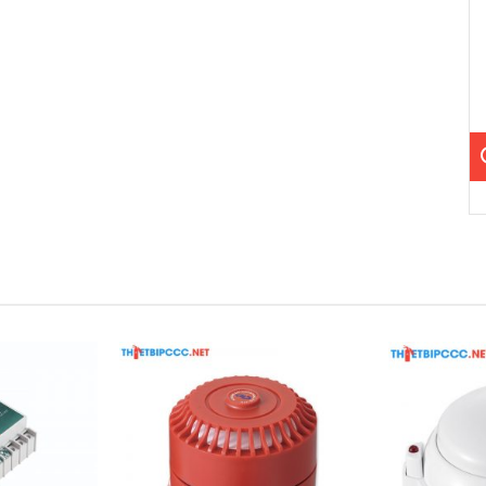
m.
n bản sản xuất.
5°C đến +85°C.
thị xác nhận và nút reset.