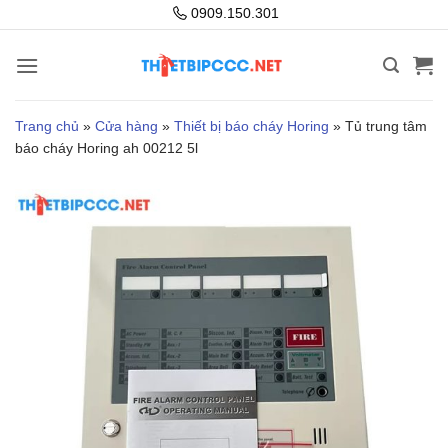
Bỏ
0909.150.301
qua
nội
dung
Trang chủ
»
Cửa hàng
»
Thiết bị báo cháy Horing
»
Tủ trung tâm
báo cháy Horing ah 00212 5l