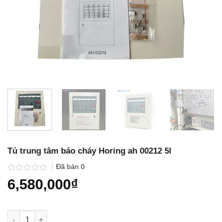
Tủ trung tâm báo cháy Horing ah 00212 5l
Đã bán
0
Được
6,580,000
₫
xếp
hạng
0.0
5
Tủ trung tâm báo cháy Horing ah 00212 5l số lượng
sao