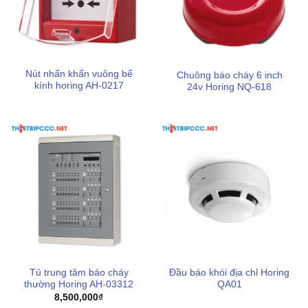
bản vẽ.
Kiểm tra đường dây định kỳ:
Luôn đảm bảo điện trở
cuối tuyến 10kΩ được lắp đúng vị trí tại thiết bị cuối của
mỗi zone để tủ có thể giám sát lỗi đứt dây hoặc chạm
Nút nhấn khẩn vuông bể
Chuông báo cháy 6 inch
mạch 24/7.
kính horing AH-0217
24v Horing NQ-618
Mua tủ trung tâm báo cháy Horing uy tín
Tủ trung tâm báo cháy
Đầu báo khói địa chỉ Horing
thường Horing AH-03312
QA01
8,500,000
₫