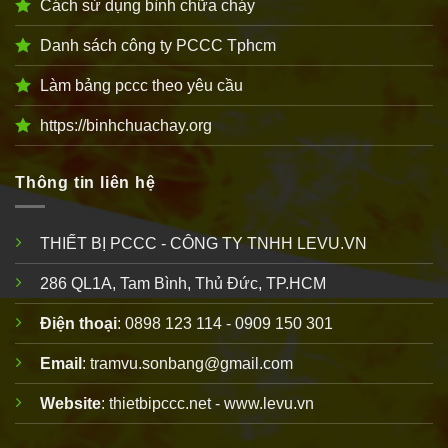
Cách sử dụng bình chữa cháy
Danh sách công ty PCCC Tphcm
Làm bảng pccc theo yêu cầu
https://binhchuachay.org
Thông tin liên hệ
THIẾT BỊ PCCC - CÔNG TY TNHH LEVU.VN
286 QL1A, Tam Bình, Thủ Đức, TP.HCM
Điện thoại
: 0898 123 114 - 0909 150 301
Email
: tramvu.sonbang@gmail.com
Website
: thietbipccc.net - www.levu.vn