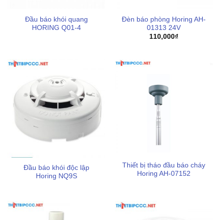
Đầu báo khói quang
Đèn báo phòng Horing AH-
HORING Q01-4
01313 24V
110,000
₫
Quý khách hàng có nhu cầu tìm mua sản phẩm có thể
hoàn toàn tin tưởng vào dịch vụ cung ứng chuyên nghiệp
của chúng tôi. Thiết bị pccc levu liên hệ 0898123114 cam
kết mang đến những sản phẩm chất lượng cao với chính
Thiết bị tháo đầu báo cháy
Đầu báo khói độc lập
sách bảo hành 12 tháng theo tiêu chuẩn nhà sản xuất.
Horing AH-07152
Horing NQ9S
Nếu quý khách có nhu cầu mua và sử dụng
bình chữa
cháy
chính hãng chất lượng cao đạt đủ các yêu cầu an
toàn pccc cùng hiệu quả sử dụng tối đa,
Thiết bị PCCC