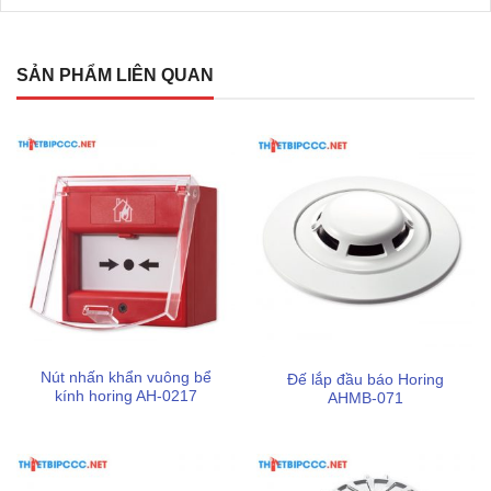
cao để tránh rơi rớt thiết bị.
Thao tác đúng kỹ thuật:
Khi tháo, hãy đưa đầu gắp
vào đúng vị trí và xoay nhẹ nhàng theo chiều ngược kim
SẢN PHẨM LIÊN QUAN
đồng hồ cho đến khi cảm thấy đầu báo rời khỏi đế.
Bảo quản định kỳ:
Sau khi sử dụng, nên lau sạch bụi
bẩn bám trên đầu gắp đàn hồi để duy trì độ bám cho
những lần sử dụng sau.
Sử dụng đúng mục tiêu:
Thiết bị được thiết kế tối ưu
cho đầu báo Horing, đối với các loại đầu báo gắn chìm
hoặc có thiết kế đặc biệt, cần kiểm tra độ tương thích
trước khi thao tác để tránh hư hại.
Xem thêm:
Nút nhấn khẩn vuông bể
Đế lắp đầu báo Horing
kính horing AH-0217
AHMB-071
Thiết bị kiểm tra đầu báo cháy Horing AH-03128
Chai xịt khói Horing AH-03151