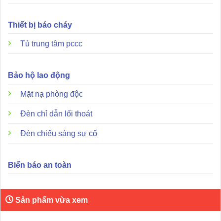
Thiết bị báo cháy
Tủ trung tâm pccc
Bảo hộ lao động
Mặt nạ phòng độc
Đèn chỉ dẫn lối thoát
Đèn chiếu sáng sự cố
Để đảm bảo độ bền cho dụng cụ và an toàn cho hệ thống
báo cháy, người dùng nên lưu ý một số vấn đề quan trọng
Biển báo an toàn
sau đây:
Kiểm tra khớp nối:
Luôn đảm bảo gậy kéo dài và đầu
Sản phẩm vừa xem
gắp AH-07152 đã được khóa chặt trước khi đưa lên