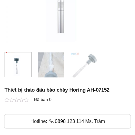
Thiết bị tháo đầu báo cháy Horing AH-07152
Đã bán
0
Được
xếp
hạng
Hotline:
0898 123 114
Ms. Trâm
0.0
5
sao