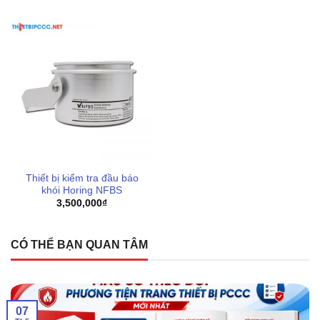
cụ không thể thiếu trong bộ dụng cụ của các đơn vị thi
công và bảo trì PCCC chuyên nghiệp. Với thiết kế thông
minh, trọng lượng nhẹ và khả năng tương thích cao, sản
phẩm giúp tiết kiệm tối đa thời gian và công sức mà vẫn
đảm bảo được các yêu cầu kỹ thuật khắt khe nhất của hệ
thống báo cháy hiện đại.
Thiết bị kiểm tra đầu báo
khói Horing NFBS
3,500,000
₫
CÓ THỂ BẠN QUAN TÂM
07