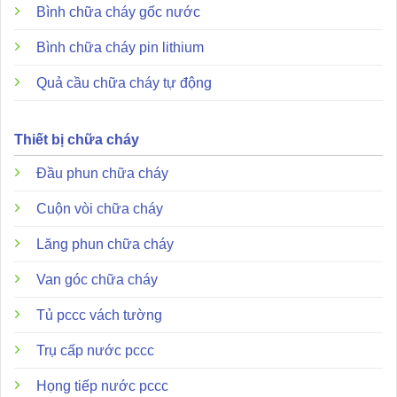
Bình chữa cháy gốc nước
suất làm việc lên đến 60% so với các phương pháp thủ
công truyền thống, đồng thời đảm bảo an toàn tuyệt đối
Bình chữa cháy pin lithium
cho kỹ thuật viên trong môi trường làm việc trên cao. Trọng
Quả cầu chữa cháy tự động
lượng cực nhẹ chỉ 200g là một ưu thế lớn, giúp việc thao
tác xoay ngược chiều kim đồng hồ để mở đầu báo trở nên
nhẹ nhàng, chính xác, tránh hiện tượng làm lệch hay hỏng
Thiết bị chữa cháy
đế đầu báo. Sản phẩm đạt theo các tiêu chuẩn việt nam,
Đầu phun chữa cháy
quy chuẩn kỹ thuật theo tiêu chuẩn hiện hành về phòng
cháy và chữa cháy (PCCC) do cơ quan có thẩm quyền
Cuộn vòi chữa cháy
ban hành.
Lăng phun chữa cháy
Lời khuyên khi sử dụng thiết bị tháo đầu báo
Van góc chữa cháy
Tủ pccc vách tường
Trụ cấp nước pccc
Họng tiếp nước pccc