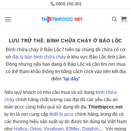
Bỏ
0909.150.301
qua
nội
dung
LƯU TRỮ THẺ:
BÌNH CHỮA CHÁY Ở BẢO LỘC
Bình chữa cháy ở Bảo Lộc? hiện tại chúng tôi chữa có cơ
sở
đại lý bán bình chữa cháy
ở khu vực Bảo Lộc tỉnh Lâm
Đồng nhưng nếu bạn đang ở Bảo Lộc và cần tìm nơi mua
có thể tham khảo thông tin bằng cách click vào liên kết địa
điểm “
tại đây
”
Nếu quý khách có nhu cầu mua và sử dụng
bình chữa
cháy
chính hãng chất lượng cao đạt đủ các yêu cầu an
toàn pccc cùng hiệu quả sử dụng tối đa,
Thietbipccc.net
tự tin là nơi cung cấp
thiết bị pccc
chính hãng, trong đó có
các thương hiệu sản xuất uy tín được tin dùng tại Việt Nam
như
Hafico
,
Orion
,
Vinafoam
,
83Mec
,
Dolphin
,... Với mong