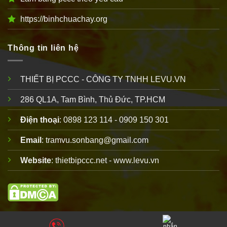
https://binhchuachay.org
Thông tin liên hệ
THIẾT BỊ PCCC - CÔNG TY TNHH LEVU.VN
286 QL1A, Tam Bình, Thủ Đức, TP.HCM
Điện thoại
: 0898 123 114 - 0909 150 301
Email
: tramvu.sonbang@gmail.com
Website
: thietbipccc.net - www.levu.vn
Copyright 2010 © thuộc
thiết bị PCCC
LEVU
. Vui lòng ghi rõ