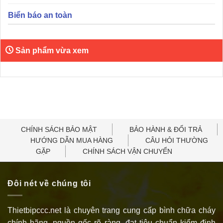
Biển báo an toàn
Sản phẩm vừa xem
CHÍNH SÁCH BẢO MẬT
BẢO HÀNH & ĐỔI TRẢ
HƯỚNG DẪN MUA HÀNG
CÂU HỎI THƯỜNG
GẶP
CHÍNH SÁCH VẬN CHUYỂN
Đôi nét về chúng tôi
Thietbipccc.net là chuyên trang cung cấp bình chữa cháy
chính hãng, nguồn gốc rõ ràng, đạt tiêu chuẩn kiểm định