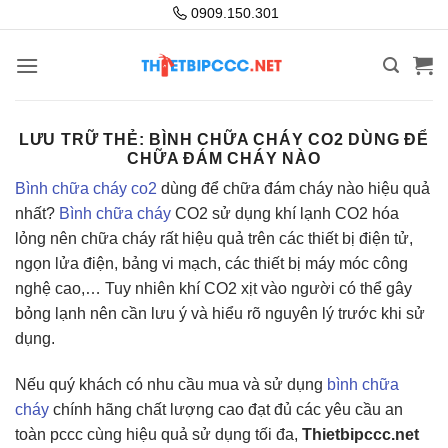
Bỏ
0909.150.301
qua
nội
dung
LƯU TRỮ THẺ:
BÌNH CHỮA CHÁY CO2 DÙNG ĐỂ
CHỮA ĐÁM CHÁY NÀO
Bình chữa cháy co2
dùng để chữa đám cháy nào hiệu quả
nhất?
Bình chữa cháy
CO2 sử dụng khí lạnh CO2 hóa
lỏng nên chữa cháy rất hiệu quả trên các thiết bị điện tử,
ngọn lửa điện, bảng vi mạch, các thiết bị máy móc công
nghệ cao,… Tuy nhiên khí CO2 xịt vào người có thể gây
bỏng lạnh nên cần lưu ý và hiểu rõ nguyên lý trước khi sử
dụng.
Nếu quý khách có nhu cầu mua và sử dụng
bình chữa
cháy
chính hãng chất lượng cao đạt đủ các yêu cầu an
toàn pccc cùng hiệu quả sử dụng tối đa,
Thietbipccc.net