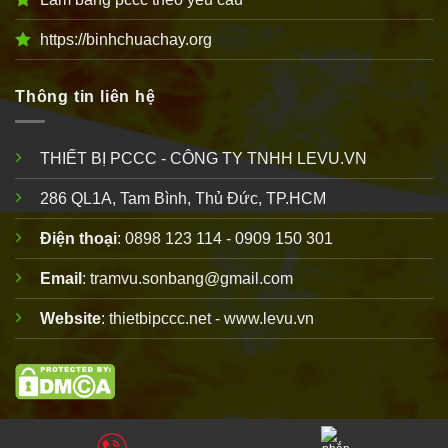
https://binhchuachay.org
Thông tin liên hệ
THIẾT BỊ PCCC - CÔNG TY TNHH LEVU.VN
286 QL1A, Tam Bình, Thủ Đức, TP.HCM
Điện thoại
: 0898 123 114 - 0909 150 301
Email
: tramvu.sonbang@gmail.com
Website
: thietbipccc.net - www.levu.vn
Copyright 2010 © thuộc
thiết bị PCCC
LEVU
. Vui lòng ghi rõ