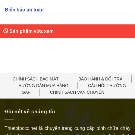
Biển báo an toàn
Sản phẩm vừa xem
CHÍNH SÁCH BẢO MẬT
BẢO HÀNH & ĐỔI TRẢ
HƯỚNG DẪN MUA HÀNG
CÂU HỎI THƯỜNG
GẶP
CHÍNH SÁCH VẬN CHUYỂN
Đôi nét về chúng tôi
Thietbipccc.net là chuyên trang cung cấp bình chữa cháy