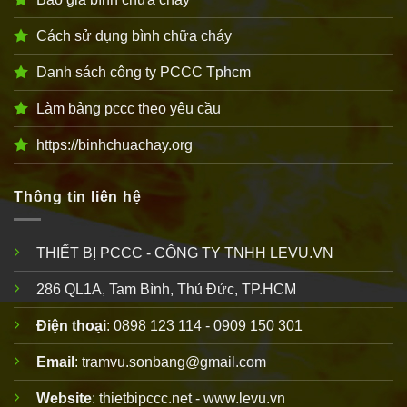
Cách sử dụng bình chữa cháy
Danh sách công ty PCCC Tphcm
Làm bảng pccc theo yêu cầu
https://binhchuachay.org
Thông tin liên hệ
THIẾT BỊ PCCC - CÔNG TY TNHH LEVU.VN
286 QL1A, Tam Bình, Thủ Đức, TP.HCM
Điện thoại
: 0898 123 114 - 0909 150 301
Email
: tramvu.sonbang@gmail.com
Website
: thietbipccc.net - www.levu.vn