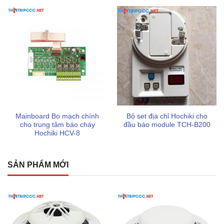
Sản phẩm có tem kiểm định chất lượng an toàn bởi cơ
quan pccc theo quy định Việt Nam
Dịch vụ giao hàng nhanh chóng, hỗ trợ chi phí vận
chuyển tối ưu cho từng khu vực của khách hàng
Mainboard Bo mạch chính
Bộ set địa chỉ Hochiki cho
cho trung tâm báo cháy
đầu báo module TCH-B200
Hochiki HCV-8
SẢN PHẨM MỚI