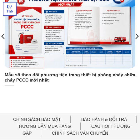
07
Th5
Mẫu sổ theo dõi phương tiện trang thiết bị phòng cháy chữa
cháy PCCC mới nhất
CHÍNH SÁCH BẢO MẬT
BẢO HÀNH & ĐỔI TRẢ
HƯỚNG DẪN MUA HÀNG
CÂU HỎI THƯỜNG
GẶP
CHÍNH SÁCH VẬN CHUYỂN