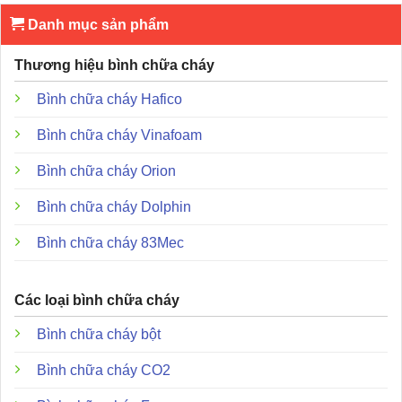
Mã sản phẩm
: 27021-5-1-090
Danh mục sản phẩm
Thương hiệu
: Hochiki Japan
Thương hiệu bình chữa cháy
Nhiệt độ kích hoạt cố định
: 90 độ C
Chất liệu vỏ
: Thép SPCC dày 0.6mm
Bình chữa cháy Hafico
Chất liệu tấm gắn và đế
: Thép SPCC dày 1.0mm
Bình chữa cháy Vinafoam
Bộ phận cảm biến
: Inox SUS321 chống gỉ sét
Bình chữa cháy Orion
Công suất tiếp điểm
: 100mA – 30V DC
Bình chữa cháy Dolphin
Kích thước
: Đường kính 177mm x Cao 55mm
Bình chữa cháy 83Mec
Trọng lượng
: Khoảng 250g
Chiều dài dây nối
: Khoảng 200mm
Các loại bình chữa cháy
Đặc điểm và ưu điểm độc đáo của sản phẩm
Bình chữa cháy bột
Bình chữa cháy CO2