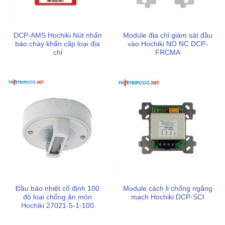
Cơ sở thiết bị PCCC LEVU
Địa chỉ
: 286 QL1A, Tam Bình, Thủ Đức, TP. Hồ Chí
DCP-AMS Hochiki Nút nhấn
Module địa chỉ giám sát đầu
Minh
báo cháy khẩn cấp loại địa
vào Hochiki NO NC DCP-
chỉ
FRCMA
Điện thoại
: 0898 123 114
Email
: tramvu.sonbang@gmail.com
Website
:
https://thietbipccc.net
Sản phẩm / Dịch vụ cung cấp chính
Chuyên kinh doanh các sản phẩm
thiết bị chữa cháy
,
bảo hộ lao động
,
mặt nạ phòng độc
,
thiết bị báo cháy
,
biển báo an toàn pccc
,…
Giá cả phải chăng, báo giá theo từng số lượng cụ thể
Đầu báo nhiệt cố định 100
Module cách li chống ngắng
có chiết khấu phù hợp với từng đối tượng khách hàng
độ loại chống ăn mòn
mạch Hochiki DCP-SCI
Hochiki 27021-5-1-100
Chính sách bảo hành minh bạch, chu đáo sau khi mua,
đảm bảo sự yên tâm lâu dài