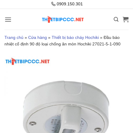
Bỏ
0909.150.301
qua
nội
dung
Trang chủ
»
Cửa hàng
»
Thiết bị báo cháy Hochiki
»
Đầu báo
nhiệt cố định 90 độ loại chống ăn mòn Hochiki 27021-5-1-090