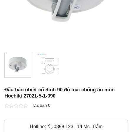
Đầu báo nhiệt cố định 90 độ loại chống ăn mòn
Hochiki 27021-5-1-090
Đã bán
0
Được
xếp
hạng
Hotline:
0898 123 114
Ms. Trâm
0.0
5