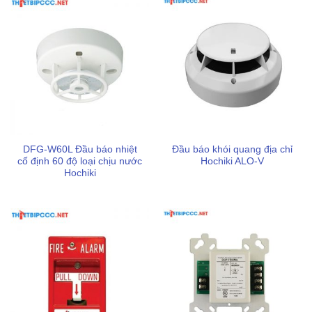
dòng đầu báo nhiệt chuyên dụng Hochiki nhập khẩu chính
hãng với cam kết chất lượng hàng đầu. Hãy gọi ngay cho
chúng tôi qua số điện thoại 0898123114 để được hỗ trợ kỹ
thuật và nhận mức giá ưu đãi nhất thị trường hiện nay.
Nếu quý khách có nhu cầu mua và sử dụng
bình chữa
cháy
chính hãng chất lượng cao đạt đủ các yêu cầu an
toàn pccc cùng hiệu quả sử dụng tối đa,
Thiết bị PCCC
DFG-W60L Đầu báo nhiệt
Đầu báo khói quang địa chỉ
LEVU
tự hào là đơn vị thương mại cung cấp
thiết bị pccc
cố định 60 độ loại chịu nước
Hochiki ALO-V
chính hãng, trong đó có các thương hiệu sản xuất uy tín
Hochiki
được tin dùng tại Việt Nam như
Hafico
,
Orion
,
Vinafoam
,
83Mec
,
Dolphin
,... Với mong muốn tiên quyết là mang đến
cho khách hàng những giải pháp an toàn đích thực trong
lĩnh vực phòng cháy chữa cháy. Chúng tôi luôn sẵn sàng
lắng nghe điện thoại của bạn, hãy liên hệ để được hỗ trợ
chu đáo hơn!
Thông tin liên hệ thiết bị PCCC LEVU