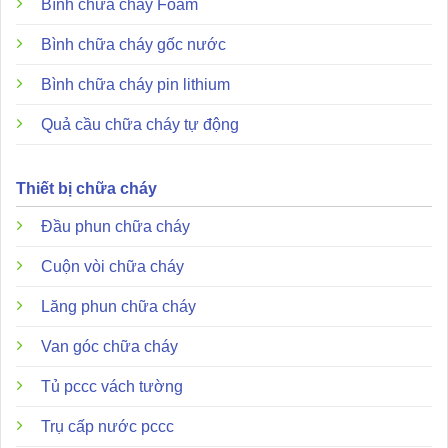
Bình chữa cháy Foam
Bình chữa cháy gốc nước
Bình chữa cháy pin lithium
Quả cầu chữa cháy tự động
Thiết bị chữa cháy
Đầu phun chữa cháy
Cuộn vòi chữa cháy
Lăng phun chữa cháy
Van góc chữa cháy
Tủ pccc vách tường
Sự khác biệt lớn nhất của model 27021-5-1-090 so với các
Trụ cấp nước pccc
dòng đầu báo thông thường nằm ở cấu tạo vật liệu cao