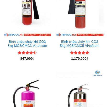
Bình chữa cháy khí CO2
Bình chữa cháy khí CO2
3kg MC3/CMC3 Vinafoam
5kg MC5/CMC5 Vinafoam
Được xếp
Được xếp
847,000
₫
1,170,000
₫
hạng
4.5
hạng
4.8
5
5 sao
sao