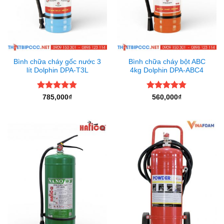
Bình chữa cháy gốc nước 3
Bình chữa cháy bột ABC
lít Dolphin DPA-T3L
4kg Dolphin DPA-ABC4
Được xếp
Được xếp
785,000
₫
560,000
₫
hạng
4.83
hạng
4.8
5
5 sao
sao