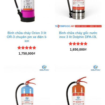
Bình chữa cháy Orion 3 lít
Bình chữa cháy gốc nước
OR-3 chuyên pin xe điện li-
inox 3 lít Dolphin DPA-I3L
ion
Được xếp
1,650,000
₫
hạng
4.83
Được xếp
1,750,000
₫
5 sao
hạng
4.8
5
sao