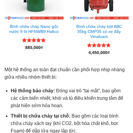
Bình chữa cháy Nano gốc
Bình chữa cháy bột ABC
nước 9 lít HFNWB9 Hafico
35kg CMP35 có xe đẩy
Vinafoam
Được xếp
885,000
₫
hạng
4.8
5
Được xếp
4,450,000
₫
sao
hạng
4.67
5 sao
Một hệ thống an toàn đạt chuẩn cần phối hợp nhịp nhàng
giữa nhiều nhóm thiết bị:
Hệ thống báo cháy:
Đóng vai trò “tai mắt”, bao gồm
các cảm biến nhiệt, khói và tủ điều khiển trung tâm để
phát hiện sớm hỏa hoạn.
Thiết bị chữa cháy tại chỗ:
Bao gồm các loại bình
chữa cháy xách tay (khí CO2, bột hóa chất khô, bọt
Foam) để dập lửa ngay lập tức.