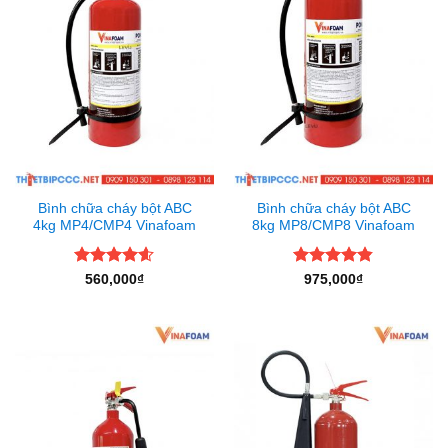
Bình chữa cháy bột ABC
Bình chữa cháy bột ABC
4kg MP4/CMP4 Vinafoam
8kg MP8/CMP8 Vinafoam
Được xếp
Được xếp
560,000
₫
975,000
₫
hạng
4.6
hạng
4.83
5 sao
5 sao