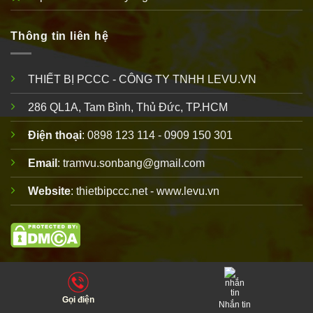
Thông tin liên hệ
THIẾT BỊ PCCC - CÔNG TY TNHH LEVU.VN
286 QL1A, Tam Bình, Thủ Đức, TP.HCM
Điện thoại
: 0898 123 114 - 0909 150 301
Email
: tramvu.sonbang@gmail.com
Website
: thietbipccc.net - www.levu.vn
Copyright 2010 © thuộc
thiết bị PCCC
LEVU
. Vui lòng ghi rõ
nguồn thietbipccc.net khi phát hành thông tin từ website này!
Gọi điện
Nhắn tin