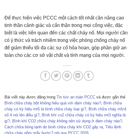
Để thực hiện việc PCCC một cách tốt nhất cần nâng cao
tinh thần cảnh giác và cẩn thận trong mọi công việc, đặc
biệt là việc liên quan đến các chất cháy nổ. Mọi người cần
có ý thức và trách nhiệm trong việc phòng chống cháy nổ
để giảm thiểu tối đa các sự cố hỏa hoạn, góp phần giữ an
toàn cho các cơ sở vật chất và tính mạng của mọi người.
Bài viết này được đăng trong
Tin tức an toàn PCCC
và được gắn thẻ
Bình chữa cháy bột không hiệu quả với đám cháy nào?
,
Bình chữa
cháy có ký hiệu mt5 là bình chữa cháy loại gì?
,
Bình chữa cháy mfz4
số 4 nói lên điều gì?
,
Bình khí co2 chữa cháy có ký hiệu mt3 nghĩa là
gì?
,
Bình khí CO2 chữa cháy không nên sử dụng ở đám cháy nào?
,
Cách chữa bỏng lạnh do bình chữa cháy khí CO2 gây ra
,
Tiêu lệnh
chữa cháy gồm mấy bước? nội quy PCCC 2026
.