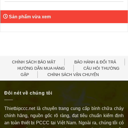
Sản phẩm vừa xem
CHÍNH SÁCH BẢO MẬT
BẢO HÀNH & ĐỔI TRẢ
HƯỚNG DẪN MUA HÀNG
CÂU HỎI THƯỜNG
GẶP
CHÍNH SÁCH VẬN CHUYỂN
Đôi nét về chúng tôi
Thietbipccc.net là chuyên trang cung cấp bình chữa cháy
chính hãng, nguồn gốc rõ ràng, đạt tiêu chuẩn kiểm định
an toàn thiết bị PCCC tại Việt Nam. Ngoài ra, chúng tôi có