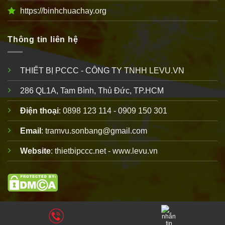
https://binhchuachay.org
Thông tin liên hệ
THIẾT BỊ PCCC - CÔNG TY TNHH LEVU.VN
286 QL1A, Tam Bình, Thủ Đức, TP.HCM
Điện thoại
: 0898 123 114 - 0909 150 301
Email
: tramvu.sonbang@gmail.com
Website
: thietbipccc.net - www.levu.vn
Copyright 2010 © thuộc
thiết bị PCCC
LEVU
. Vui lòng ghi rõ