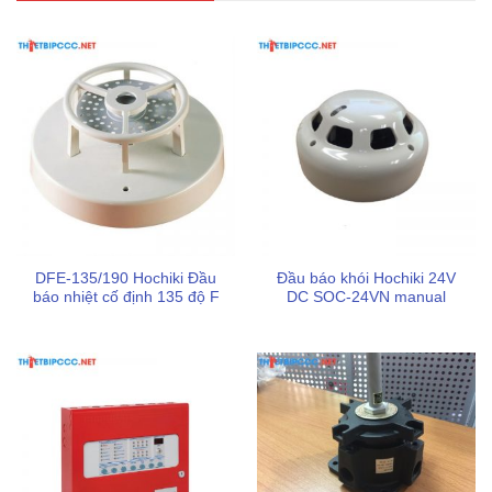
ngưỡng cảm biến để bù đắp cho sự nhiễm bẩn, giúp
duy trì hiệu suất ổn định và kéo dài thời gian bảo trì.
Lời khuyên khi lắp đặt và vận hành
DFE-135/190 Hochiki Đầu
Đầu báo khói Hochiki 24V
báo nhiệt cố định 135 độ F
DC SOC-24VN manual
Để đầu báo hoạt động hiệu quả nhất, người dùng nên lưu
ý các điểm sau: