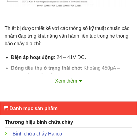
Thiết bị được thiết kế với các thông số kỹ thuật chuẩn xác
nhằm đáp ứng khả năng vận hành liên tục trong hệ thống
báo cháy địa chỉ:
Điện áp hoạt động:
24 – 41V DC.
Dòng tiêu thụ ở trạng thái chờ:
Khoảng 450μA –
600μA tùy phiên bản.
Xem thêm
Dòng báo động:
Dao động từ 7.2mA đến 30mA.
Kích thước:
Đường kính khoảng 10cm, chiều cao siêu
mỏng chỉ 3.9cm – 5cm.
Danh mục sản phẩm
Giao thức truyền thông:
Sử dụng giao thức kỹ thuật
Thương hiệu bình chữa cháy
số DCP (Digital Communication Protocol) giúp chống
nhiễu và phản ứng nhanh.
Bình chữa cháy Hafico