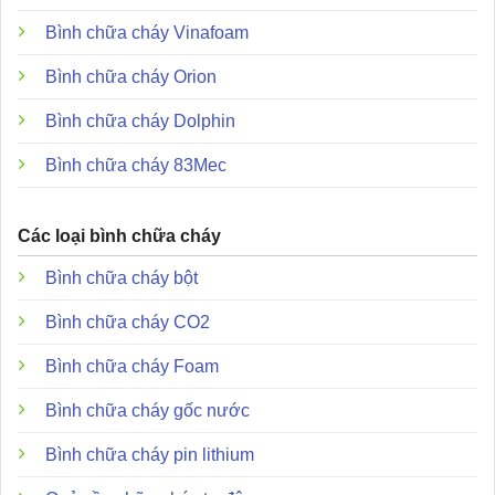
Tuổi thọ cảm biến CO:
Lên đến
10 năm
tính từ ngày
Bình chữa cháy Vinafoam
sản xuất.
Bình chữa cháy Orion
Khả năng kết nối:
Cho phép lắp đặt tối đa
127 thiết bị
trên mỗi vòng SLC.
Bình chữa cháy Dolphin
Xem thêm:
Bình chữa cháy 83Mec
Đầu báo khói quang địa chỉ Hochiki ALN-V
Các loại bình chữa cháy
Đầu báo khói nhiệt kết hợp loại địa chỉ Hochiki ACC-V
Bình chữa cháy bột
Đặc điểm và ưu điểm vượt trội của Hochiki
ACD-V
Bình chữa cháy CO2
Bình chữa cháy Foam
Bình chữa cháy gốc nước
Bình chữa cháy pin lithium