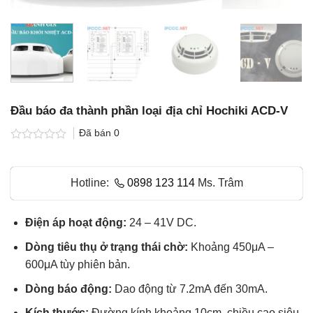
Đầu báo đa thành phần loại địa chỉ Hochiki ACD-V
Đã bán
0
Được
xếp
hạng
Hotline:
0898 123 114
Ms. Trâm
0.0
5
sao
Điện áp hoạt động:
24 – 41V DC.
Dòng tiêu thụ ở trạng thái chờ:
Khoảng 450μA –
600μA tùy phiên bản.
Dòng báo động:
Dao động từ 7.2mA đến 30mA.
Kích thước:
Đường kính khoảng 10cm, chiều cao siêu