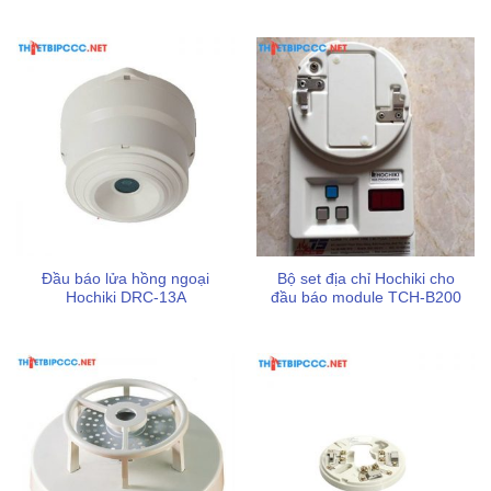
Đầu báo lửa hồng ngoại
Bộ set địa chỉ Hochiki cho
Hochiki DRC-13A
đầu báo module TCH-B200
Thiết bị pccc levu tự hào là đơn vị cung cấp các giải pháp
phòng cháy chữa cháy chất lượng cao, đạt các tiêu chuẩn
hiện hành do cơ quan có thẩm quyền ban hành. Chúng tôi
cam kết mang đến sản phẩm Hochiki ACD-V chính hãng
với đầy đủ tài liệu kỹ thuật và chính sách hậu mãi chuyên
nghiệp.