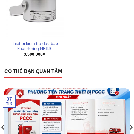
chuyển tối ưu cho từng khu vực của khách hàng
Để nhận báo giá và hỗ trợ lắp đặt, quý khách vui lòng liên
hệ trực tiếp qua số điện thoại 0898123114 để được phục
vụ nhanh chóng nhất.
Thiết bị kiểm tra đầu báo
khói Horing NFBS
3,500,000
₫
CÓ THỂ BẠN QUAN TÂM
07
Th5