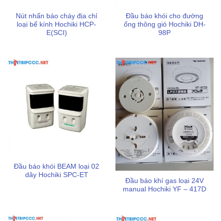
Nút nhấn báo cháy địa chỉ
Đầu báo khói cho đường
loại bể kính Hochiki HCP-
ống thông gió Hochiki DH-
E(SCI)
98P
Việc sử dụng thiết bị đúng cách không chỉ kéo dài tuổi thọ
sản phẩm mà còn đảm bảo an toàn tuyệt đối cho tài sản và
tính mạng.
Vị trí lắp đặt phù hợp:
Bạn nên ưu tiên lắp đặt thiết bị
tại các khu vực như nhà bếp, xưởng sản xuất hoặc
Đầu báo khói BEAM loại 02
những nơi có khói bụi mà đầu báo khói thường dễ gây
dây Hochiki SPC-ET
Đầu báo khí gas loại 24V
báo động giả,.
manual Hochiki YF – 417D
Kết hợp hệ thống:
Dù DCD-190 bảo vệ tài sản rất tốt
nhưng để tối ưu an toàn cho con người bạn nên trang