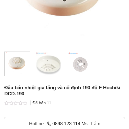
Đầu báo nhiệt gia tăng và cố định 190 độ F Hochiki
DCD-190
Đã bán
11
Được
xếp
hạng
Hotline:
0898 123 114
Ms. Trâm
0.0
5