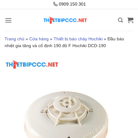
Bỏ
0909.150.301
qua
nội
dung
Trang chủ
»
Cửa hàng
»
Thiết bị báo cháy Hochiki
»
Đầu báo
nhiệt gia tăng và cố định 190 độ F Hochiki DCD-190