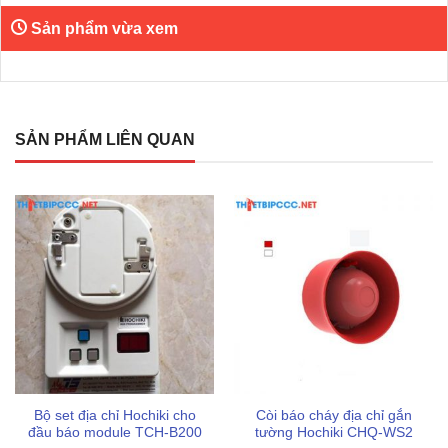
Thiết kế hít nam châm tiện lợi:
Nắp đậy bằng nhựa
Sản phẩm vừa xem
trong suốt được cố định bằng dạng hít nam châm giúp
kỹ thuật viên quan sát trạng thái bên trong dễ dàng mà
không cần tháo rời linh kiện.
Kiểm tra không xâm lấn:
Bộ thiết bị tích hợp sẵn công
SẢN PHẨM LIÊN QUAN
tắc từ bên ngoài cho phép kiểm tra vận hành định kỳ mà
không cần phải mở nắp hay tháo đầu báo, giúp duy trì
tính nguyên bản của thiết bị.
Tối ưu hóa bảo trì:
Điểm mới mẻ của dòng này là
người dùng hoàn toàn không cần phải vệ sinh bộ lọc
thường xuyên như các dòng đầu báo cũ, giúp tiết kiệm
đáng kể chi phí vận hành.
Lời khuyên khi lắp đặt và sử dụng
Để đảm bảo thiết bị hoạt động chính xác trong điều kiện
Bộ set địa chỉ Hochiki cho
Còi báo cháy địa chỉ gắn
thực tế, người dùng nên lưu ý những kinh nghiệm kỹ thuật
đầu báo module TCH-B200
tường Hochiki CHQ-WS2
sau.