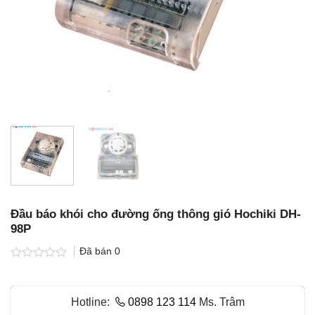
Đầu báo khói cho đường ống thông gió Hochiki DH-
98P
Đã bán
0
Được
xếp
hạng
Hotline:
0898 123 114
Ms. Trâm
0.0
5