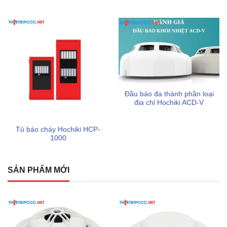
chu đáo hơn!
Thông tin liên hệ thiết bị PCCC LEVU
Cơ sở thiết bị PCCC LEVU
Địa chỉ
: 286 QL1A, Tam Bình, Thủ Đức, TP. Hồ Chí
Minh
Đầu báo đa thành phần loại
Điện thoại
: 0898 123 114
địa chỉ Hochiki ACD-V
Email
: tramvu.sonbang@gmail.com
Tủ báo cháy Hochiki HCP-
Website
:
https://thietbipccc.net
1000
Sản phẩm / Dịch vụ cung cấp chính
SẢN PHẨM MỚI
Chuyên kinh doanh các sản phẩm
thiết bị chữa cháy
,
bảo hộ lao động
,
mặt nạ phòng độc
,
thiết bị báo cháy
,
biển báo an toàn pccc
,…
Giá cả phải chăng, báo giá theo từng số lượng cụ thể