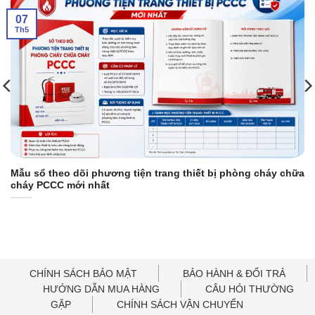
07
Th5
Mẫu sổ theo dõi phương tiện trang thiết bị phòng cháy chữa
cháy PCCC mới nhất
CHÍNH SÁCH BẢO MẬT
BẢO HÀNH & ĐỔI TRẢ
HƯỚNG DẪN MUA HÀNG
CÂU HỎI THƯỜNG
GẶP
CHÍNH SÁCH VẬN CHUYỂN