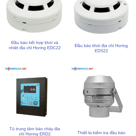
có chiết khấu phù hợp với từng đối tượng khách hàng
Chính sách bảo hành minh bạch, chu đáo sau khi mua,
đảm bảo sự yên tâm lâu dài
Sản phẩm có tem kiểm định chất lượng an toàn bởi cơ
quan pccc theo quy định Việt Nam
Đầu báo kết hợp khói và
Đầu báo khói địa chỉ Horing
nhiệt địa chỉ Horing EDC22
Dịch vụ giao hàng nhanh chóng, hỗ trợ chi phí vận
EDS22
chuyển tối ưu cho từng khu vực của khách hàng
Tủ trung tâm báo cháy địa
Thiết bị kiểm tra đầu báo
chỉ Horing ERD2