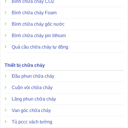
Bình chữa cháy CO2
Kích thước vật lý:
Khoảng 23 x 18.4 x 5.7 cm với trọng
lượng tịnh tối đa 1.36kg.
Bình chữa cháy Foam
Đặc điểm và ưu điểm nổi bật
Bình chữa cháy gốc nước
Bình chữa cháy pin lithium
Quả cầu chữa cháy tự động
Thiết bị chữa cháy
Đầu phun chữa cháy
Cuộn vòi chữa cháy
Lăng phun chữa cháy
Van góc chữa cháy
Tủ pccc vách tường