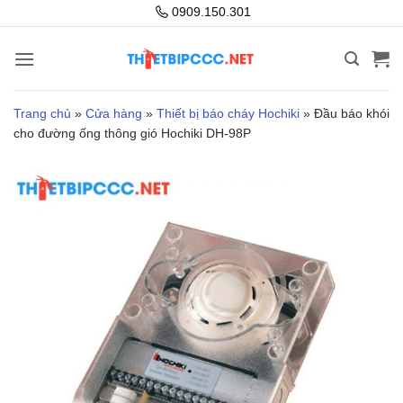
Bỏ
0909.150.301
qua
nội
dung
Trang chủ
»
Cửa hàng
»
Thiết bị báo cháy Hochiki
»
Đầu báo khói
cho đường ống thông gió Hochiki DH-98P