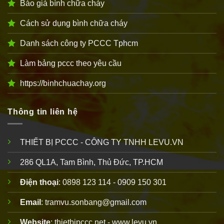
Báo giá bình chữa cháy
Cách sử dụng bình chữa cháy
Danh sách công ty PCCC Tphcm
Làm bảng pccc theo yêu cầu
https://binhchuachay.org
Thông tin liên hệ
THIẾT BỊ PCCC - CÔNG TY TNHH LEVU.VN
286 QL1A, Tam Bình, Thủ Đức, TP.HCM
Điện thoại
: 0898 123 114 - 0909 150 301
Email
: tramvu.sonbang@gmail.com
Website
: thietbipccc.net - www.levu.vn