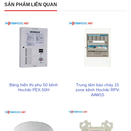
SẢN PHẨM LIÊN QUAN
Bảng hiển thị phụ 50 kênh
Trung tâm báo cháy 15
Hochiki PEX-50H
zone kênh Hochiki RPV-
Việc tuân thủ các nguyên tắc lắp đặt sẽ giúp đầu báo khói
AAW15
tia chiếu phát huy tối đa công suất và đảm bảo an toàn cho
công trình:
Kiểm soát đường truyền ánh sáng:
Tuyệt đối không
để vật cản cố định hoặc di chuyển trong phạm vi 1m dọc