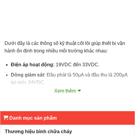
Dưới đây là các thông số kỹ thuật cốt lõi giúp thiết bị vận
hành ổn định trong nhiều môi trường khác nhau:
Điện áp hoạt động:
19VDC đến 33VDC.
Dòng giám sát:
Đầu phát là 50μA và đầu thu là 200μA
tại mức 24VDC.
Xem thêm
Dòng khi báo động hoặc báo lỗi:
20mA.
Khoảng cách bảo vệ:
Từ 10m đến 100m chiều dài
giữa hai bộ phận.
Danh mục sản phẩm
Góc lệch cho phép:
Đầu phát tối đa +/- 0.5 độ và đầu
thu là +/- 1.0 độ.
Thương hiệu bình chữa cháy