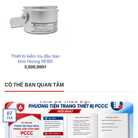
Chính sách bảo hành minh bạch, chu đáo sau khi mua,
đảm bảo sự yên tâm lâu dài
Sản phẩm có tem kiểm định chất lượng an toàn bởi cơ
quan pccc theo quy định Việt Nam
Dịch vụ giao hàng nhanh chóng, hỗ trợ chi phí vận
chuyển tối ưu cho từng khu vực của khách hàng
Thiết bị kiểm tra đầu báo
khói Horing NFBS
Xem thêm:
3,500,000
₫
Đầu báo nhiệt gia tăng kèm đế NS4-100 Hochiki DSC-
CÓ THỂ BẠN QUAN TÂM
EA
DSC-EA Đầu báo nhiệt gia tăng kèm đế đèn led YBR-
RL/1 Hochiki
07
Th5