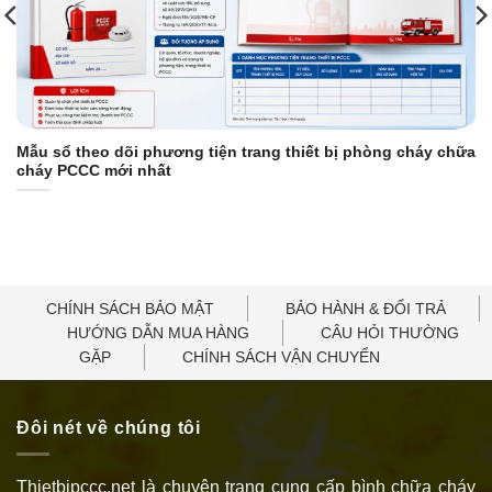
Mẫu sổ theo dõi phương tiện trang thiết bị phòng cháy chữa
cháy PCCC mới nhất
CHÍNH SÁCH BẢO MẬT
BẢO HÀNH & ĐỔI TRẢ
HƯỚNG DẪN MUA HÀNG
CÂU HỎI THƯỜNG
GẶP
CHÍNH SÁCH VẬN CHUYỂN
Đôi nét về chúng tôi
Thietbipccc.net là chuyên trang cung cấp bình chữa cháy