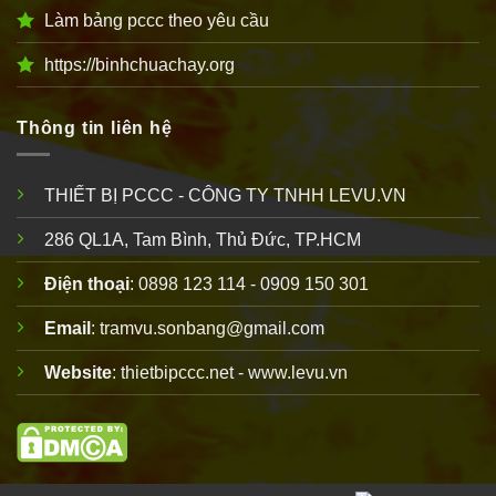
Làm bảng pccc theo yêu cầu
https://binhchuachay.org
Thông tin liên hệ
THIẾT BỊ PCCC - CÔNG TY TNHH LEVU.VN
286 QL1A, Tam Bình, Thủ Đức, TP.HCM
Điện thoại
: 0898 123 114 - 0909 150 301
Email
: tramvu.sonbang@gmail.com
Website
: thietbipccc.net - www.levu.vn