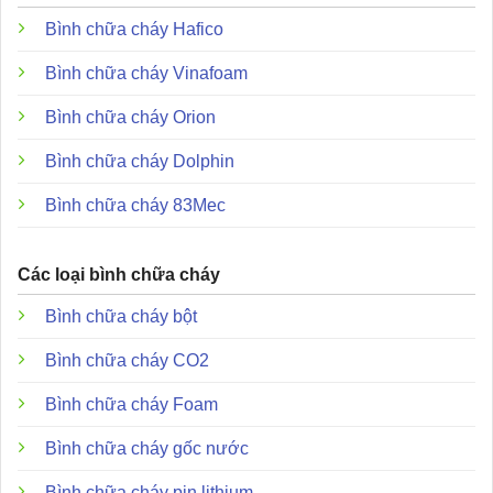
Kích thước vật lý:
3.2W x 5.5H x 4.0D inch.
Bình chữa cháy Hafico
Đặc điểm ưu điểm và những khác biệt độc
Bình chữa cháy Vinafoam
đáo
Bình chữa cháy Orion
Bình chữa cháy Dolphin
Bình chữa cháy 83Mec
Các loại bình chữa cháy
Bình chữa cháy bột
Bình chữa cháy CO2
Bình chữa cháy Foam
Bình chữa cháy gốc nước
Bình chữa cháy pin lithium