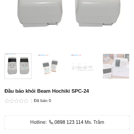
Đầu báo khói Beam Hochiki SPC-24
Đã bán
0
Được
xếp
hạng
Hotline:
0898 123 114
Ms. Trâm
0.0
5
sao