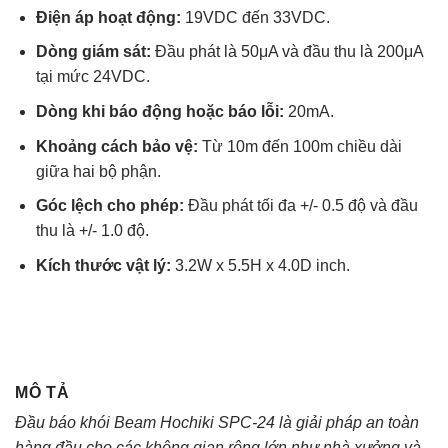
Điện áp hoạt động:
19VDC đến 33VDC.
Dòng giám sát:
Đầu phát là 50μA và đầu thu là 200μA
tại mức 24VDC.
Dòng khi báo động hoặc báo lỗi:
20mA.
Khoảng cách bảo vệ:
Từ 10m đến 100m chiều dài
giữa hai bộ phận.
Góc lệch cho phép:
Đầu phát tối đa +/- 0.5 độ và đầu
thu là +/- 1.0 độ.
Kích thước vật lý:
3.2W x 5.5H x 4.0D inch.
MÔ TẢ
Đầu báo khói Beam Hochiki SPC-24 là giải pháp an toàn
hàng đầu cho các không gian rộng lớn như nhà xưởng và