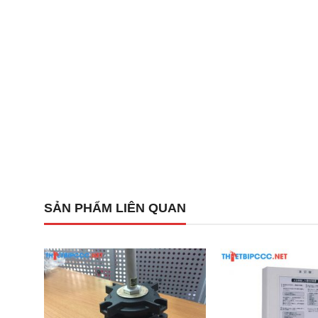
Dưới đây là các thông số kỹ thuật chi tiết của thiết bị t
Điện áp định mức:
DC 24V (Phạm vi làm việc từ 1
Dòng điện tiêu thụ:
Trạng thái chờ khoảng 200µA 
Bước sóng dò tìm:
Từ 185nm đến 260nm (phổ tia 
Góc quét dò tìm:
120°.
Phần tử cảm biến:
Công nghệ UV-tron siêu nhạy.
SẢN PHẨM LIÊN QUAN
Nhiệt độ hoạt động:
Từ -10°C đến +50°C.
Kích thước:
Đường kính 100mm, cao 60mm với màu
Đặc điểm và ưu điểm vượt trội