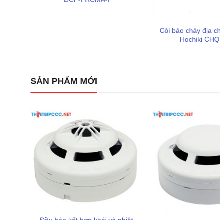
Còi báo cháy địa c
Hochiki CH
SẢN PHẨM MỚI
Điểm khác biệt lớn nhất của Hochiki HF-24 so với các
“nhìn thấy” ngọn lửa trực tiếp
thay vì đợi tích tụ đủ