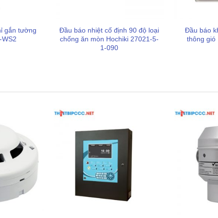
hỉ gắn tường
Đầu báo nhiệt cố định 90 độ loại
Đầu báo k
Q-WS2
chống ăn mòn Hochiki 27021-5-
thông gió
1-090
 loại đầu báo khói hay báo nhiệt thông thường là khả năng
 nhiệt độ hay nồng độ khói.