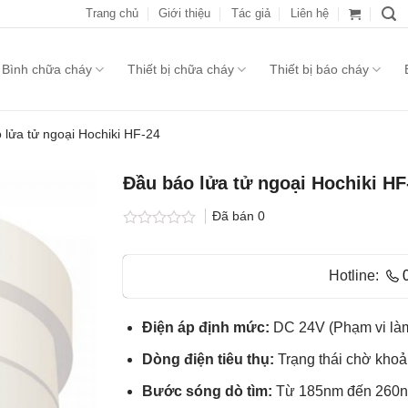
Trang chủ
Giới thiệu
Tác giả
Liên hệ
Bình chữa cháy
Thiết bị chữa cháy
Thiết bị báo cháy
 lửa tử ngoại Hochiki HF-24
Đầu báo lửa tử ngoại Hochiki HF
Đã bán
0
Được
xếp
hạng
Hotline:
0.0
5
sao
Điện áp định mức:
DC 24V (Phạm vi làm
Dòng điện tiêu thụ:
Trạng thái chờ khoả
Bước sóng dò tìm:
Từ 185nm đến 260nm 