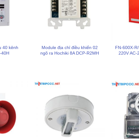
ụ 40 kênh
Module địa chỉ điều khiển 02
FN-600X-R/
X-40H
ngõ ra Hochiki 8A DCP-R2MH
220V AC-2