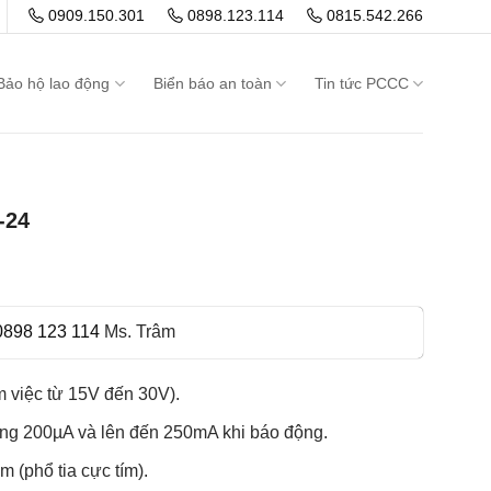
0909.150.301
0898.123.114
0815.542.266
Bảo hộ lao động
Biển báo an toàn
Tin tức PCCC
-24
0898 123 114
Ms. Trâm
 việc từ 15V đến 30V).
ng 200µA và lên đến 250mA khi báo động.
(phổ tia cực tím).