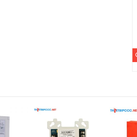
heo tài liệu từ nhà sản xuất:
5V đến 30V).
và lên đến 250mA khi báo động.
cực tím).
 trắng ngà đặc trưng.
 của HF-24