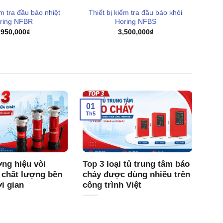
ểm tra đầu báo nhiệt
Thiết bị kiểm tra đầu báo khói
ring NFBR
Horing NFBS
,950,000
₫
3,500,000
₫
01
Th5
ng hiệu vòi
Top 3 loại tủ trung tâm báo
 chất lượng bền
cháy được dùng nhiều trên
ời gian
công trình Việt