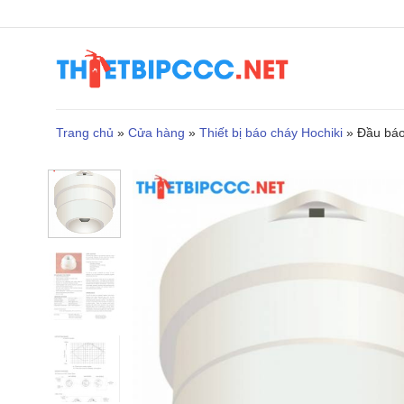
Bỏ
qua
nội
dung
Trang chủ
»
Cửa hàng
»
Thiết bị báo cháy Hochiki
»
Đầu báo