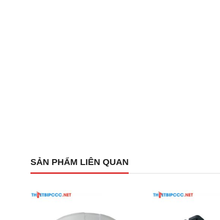
Nguồn cấp hệ thống: Tùy chọn 120VAC hoặc 220-
Bộ nguồn thứ cấp: Hỗ trợ ắc quy dự phòng dung l
Tiêu chuẩn an toàn: Đạt chứng nhận UL 864 phiên b
Đặc điểm ưu điểm
SẢN PHẨM LIÊN QUAN