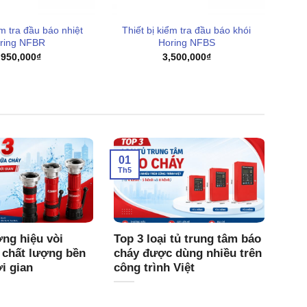
ểm tra đầu báo nhiệt
Thiết bị kiểm tra đầu báo khói
ring NFBR
Horing NFBS
,950,000
₫
3,500,000
₫
01
Th5
ng hiệu vòi
Top 3 loại tủ trung tâm báo
 chất lượng bền
cháy được dùng nhiều trên
ời gian
công trình Việt