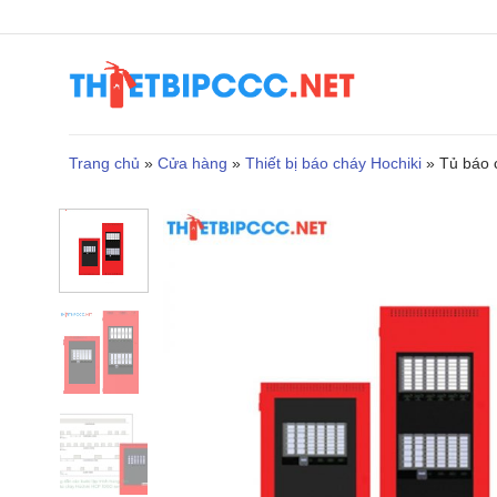
Bỏ
qua
nội
dung
Trang chủ
»
Cửa hàng
»
Thiết bị báo cháy Hochiki
»
Tủ báo 