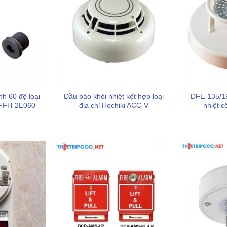
nh 60 độ loại
Đầu báo khói nhiệt kết hợp loại
DFE-135/19
 FFH-2E060
địa chỉ Hochiki ACC-V
nhiệt c