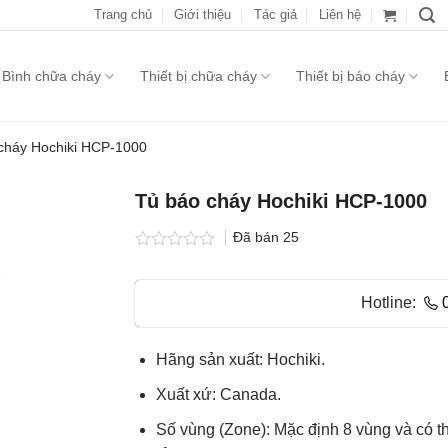
Trang chủ
Giới thiệu
Tác giả
Liên hệ
Bình chữa cháy
Thiết bị chữa cháy
Thiết bị báo cháy
cháy Hochiki HCP-1000
Tủ báo cháy Hochiki HCP-1000
Đã bán
25
Được
xếp
hạng
Hotline:
0.0
5
sao
Hãng sản xuất: Hochiki.
Xuất xứ: Canada.
Số vùng (Zone): Mặc định 8 vùng và có t