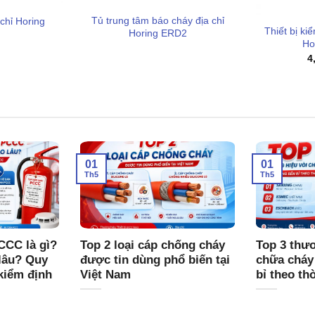
ng này cho phép một kỹ thuật viên duy nhất có thể tự kiểm
Tủ trung tâm báo cháy địa chỉ
chỉ Horing
c hỗ trợ tại tủ trung tâm.
Thiết bị ki
Horing ERD2
Ho
 kế đạt theo các tiêu chuẩn việt nam, quy chuẩn kỹ thuật
4
 cháy (PCCC) do cơ quan có thẩm quyền ban hành.
01
01
Th5
Th5
CCC là gì?
Top 2 loại cáp chống cháy
Top 3 thươ
lâu? Quy
được tin dùng phổ biến tại
chữa cháy
kiểm định
Việt Nam
bỉ theo th