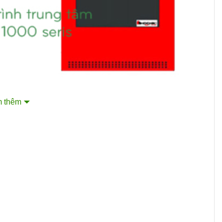
 thêm
ử lý thông minh đem lại độ chính xác cao trong việc giám
t bị này:
g tối đa lên 64 vùng thông qua các card mở rộng HDM-
hoặc B (Style Z hoặc Y) với tải tối đa 1.7A mỗi ngõ.