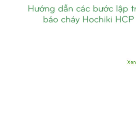
Xem
Dòng tủ HCP-1000 được chế tạo dựa trên nền tảng vi x
sát phân khu. Dưới đây là các thông số chi tiết của thiế
Hãng sản xuất: Hochiki.
Xuất xứ: Canada.
Số vùng (Zone): Mặc định 8 vùng và có thể mở rộn
1008.
Ngõ ra chuông (NAC): 4 ngõ riêng biệt hỗ trợ kiểu A 