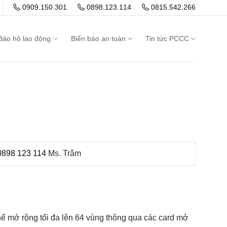
0909.150.301
0898.123.114
0815.542.266
Bảo hộ lao động
Biển báo an toàn
Tin tức PCCC
0898 123 114
Ms. Trâm
hể mở rộng tối đa lên 64 vùng thông qua các card mở