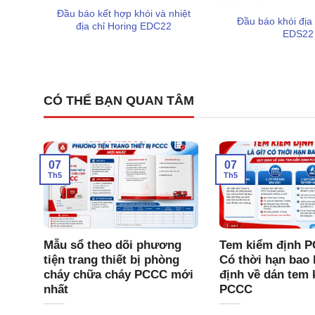
Kiểm tra một người (One-Man Walk Test):
Tính nă
Đầu báo kết hợp khói và nhiệt
Đầu báo khói địa 
địa chỉ Horing EDC22
tra toàn bộ hệ thống đầu báo mà không cần người trự
EDS22
Đạt các tiêu chuẩn hiện hành:
Sản phẩm được thiết
theo tiêu chuẩn hiện hành về phòng cháy và chữa
CÓ THỂ BẠN QUAN TÂM
Lời khuyên cho người dùng
07
07
Th5
Th5
CC
Mẫu sổ theo dõi phương
Tem kiểm định P
 Tam
tiện trang thiết bị phòng
Có thời hạn bao 
Chí
cháy chữa cháy PCCC mới
định về dán tem 
nhất
PCCC