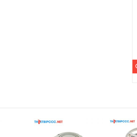
240VAC 50/60Hz.
ượng từ 10Ah đến 40Ah.
ản thứ 9 quốc tế.