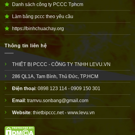
Danh sách công ty PCCC Tphcm
Làm bảng pccc theo yêu cầu
https://binhchuachay.org
Thông tin liên hệ
THIẾT BỊ PCCC - CÔNG TY TNHH LEVU.VN
286 QL1A, Tam Bình, Thủ Đức, TP.HCM
Điện thoại
: 0898 123 114 - 0909 150 301
Email
: tramvu.sonbang@gmail.com
Website
: thietbipccc.net - www.levu.vn