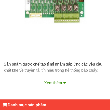
Sản phẩm được chế tạo tỉ mỉ nhằm đáp ứng các yêu cầu
khắt khe về truyền tải tín hiệu trong hệ thống báo cháy:
Mã linh kiện:
HCV-8 Mainboard.
Xem thêm
Hãng sản xuất:
Hochiki UK.
Dòng tủ tương thích:
Tủ báo cháy thường 8 vùng
(zones).
Danh mục sản phẩm