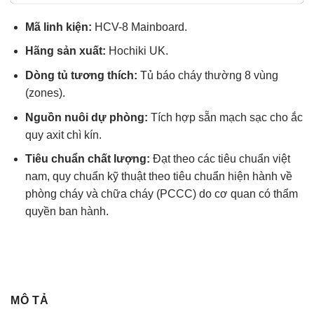
sao
Mã linh kiện:
HCV-8 Mainboard.
Hãng sản xuất:
Hochiki UK.
Dòng tủ tương thích:
Tủ báo cháy thường 8 vùng
(zones).
Nguồn nuôi dự phòng:
Tích hợp sẵn mạch sạc cho ắc
quy axit chì kín.
Tiêu chuẩn chất lượng:
Đạt theo các tiêu chuẩn việt
nam, quy chuẩn kỹ thuật theo tiêu chuẩn hiện hành về
phòng cháy và chữa cháy (PCCC) do cơ quan có thẩm
quyền ban hành.
MÔ TẢ