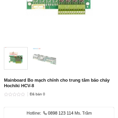
Mainboard Bo mạch chính cho trung tâm báo cháy
Hochiki HCV-8
Đã bán
0
Được
xếp
hạng
Hotline:
0898 123 114
Ms. Trâm
0.0
5