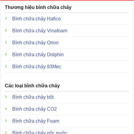
Nguồn nuôi dự phòng:
Tích hợp sẵn mạch sạc cho ắc
Thương hiệu bình chữa cháy
quy axit chì kín.
Bình chữa cháy Hafico
Tiêu chuẩn chất lượng:
Đạt theo các tiêu chuẩn việt
nam, quy chuẩn kỹ thuật theo tiêu chuẩn hiện hành về
Bình chữa cháy Vinafoam
phòng cháy và chữa cháy (PCCC) do cơ quan có thẩm
Bình chữa cháy Orion
quyền ban hành.
Bình chữa cháy Dolphin
Đặc điểm và ưu điểm nổi bật
Bình chữa cháy 83Mec
Các loại bình chữa cháy
Bình chữa cháy bột
Bình chữa cháy CO2
Bình chữa cháy Foam
Bình chữa cháy gốc nước