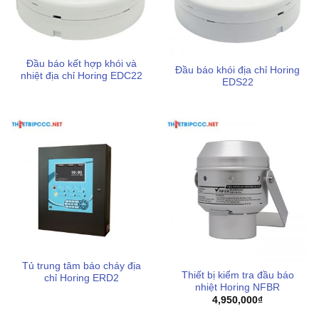
cháy địa chỉ khác, xin vui lòng liên hệ hotline 0898123114
để được hỗ trợ nhanh nhất.
Đầu báo kết hợp khói và
Đầu báo khói địa chỉ Horing
nhiệt địa chỉ Horing EDC22
EDS22
Tủ trung tâm báo cháy địa
Thiết bị kiểm tra đầu báo
chỉ Horing ERD2
nhiệt Horing NFBR
4,950,000
₫