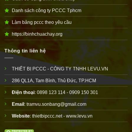
Danh sách công ty PCCC Tphcm
Làm bảng pccc theo yêu cầu
https://binhchuachay.org
Thông tin liên hệ
THIẾT BỊ PCCC - CÔNG TY TNHH LEVU.VN
286 QL1A, Tam Bình, Thủ Đức, TP.HCM
Điện thoại
: 0898 123 114 - 0909 150 301
Email
: tramvu.sonbang@gmail.com
Website
: thietbipccc.net - www.levu.vn