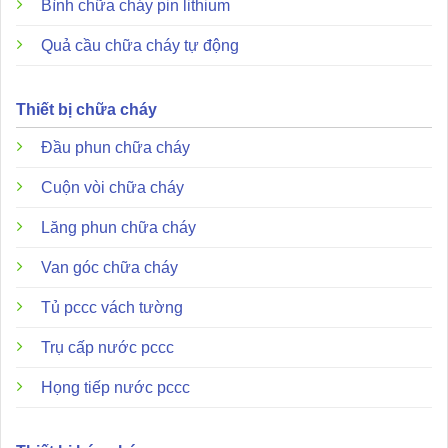
Bình chữa cháy pin lithium
Quả cầu chữa cháy tự động
Thiết bị chữa cháy
Đầu phun chữa cháy
Cuộn vòi chữa cháy
Lăng phun chữa cháy
Van góc chữa cháy
Tủ pccc vách tường
Điểm khác biệt lớn nhất của dòng
DCP-SOM-AI
so với
phiên bản DCP-SOM-A chính là việc tích hợp
mạch cách
Trụ cấp nước pccc
ly ngắn mạch (SCI)
.
Họng tiếp nước pccc
Bảo vệ hệ thống thông minh:
Khi xảy ra sự cố chập
mạch trên đường dây, mạch SCI sẽ tự động cô lập đoạn