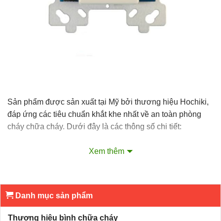
Sản phẩm được sản xuất tại Mỹ bởi thương hiệu Hochiki,
đáp ứng các tiêu chuẩn khắt khe nhất về an toàn phòng
cháy chữa cháy. Dưới đây là các thông số chi tiết:
Điện áp tín hiệu Loop:
25.3 – 39 VDC.
Xem thêm
Điện áp nguồn phụ:
24 VDC.
Dòng tiêu thụ trung bình:
Khoảng 420µA.
Danh mục sản phẩm
Dòng điện ngõ ra tối đa:
2.0A @ 30VDC.
Nhiệt độ hoạt động:
0°C – 49°C (32°F – 120°F).
Thương hiệu bình chữa cháy