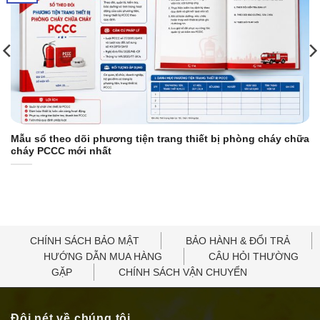
Mẫu sổ theo dõi phương tiện trang thiết bị phòng cháy chữa
cháy PCCC mới nhất
CHÍNH SÁCH BẢO MẬT
BẢO HÀNH & ĐỔI TRẢ
HƯỚNG DẪN MUA HÀNG
CÂU HỎI THƯỜNG
GẶP
CHÍNH SÁCH VẬN CHUYỂN
Đôi nét về chúng tôi