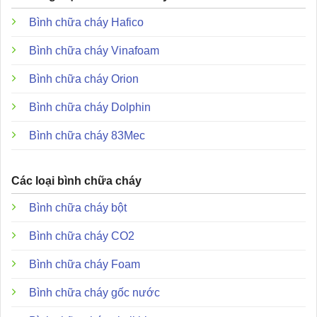
Độ ẩm tương đối:
Tối đa 90% RH không ngưng tụ.
Bình chữa cháy Hafico
Kích thước:
106.7mm (W) x 119.4mm (H) x 35.6mm
Bình chữa cháy Vinafoam
(D).
Bình chữa cháy Orion
Xem thêm:
Bình chữa cháy Dolphin
Module địa chỉ điều khiển 02 ngõ ra 8A DCP-R2MH
Bình chữa cháy 83Mec
DCP-SOM-A Module đầu ra cho chuông báo cháy
Các loại bình chữa cháy
Đặc điểm và ưu điểm vượt trội (Tính năng
cách ly linh hoạt)
Bình chữa cháy bột
Bình chữa cháy CO2
Bình chữa cháy Foam
Bình chữa cháy gốc nước