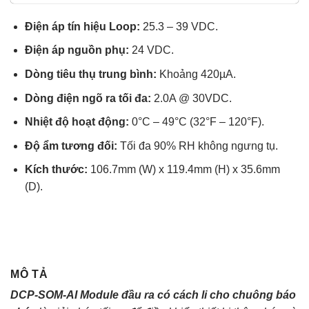
sao
Điện áp tín hiệu Loop:
25.3 – 39 VDC.
Điện áp nguồn phụ:
24 VDC.
Dòng tiêu thụ trung bình:
Khoảng 420µA.
Dòng điện ngõ ra tối đa:
2.0A @ 30VDC.
Nhiệt độ hoạt động:
0°C – 49°C (32°F – 120°F).
Độ ẩm tương đối:
Tối đa 90% RH không ngưng tụ.
Kích thước:
106.7mm (W) x 119.4mm (H) x 35.6mm
(D).
MÔ TẢ
DCP-SOM-AI Module đầu ra có cách li cho chuông báo