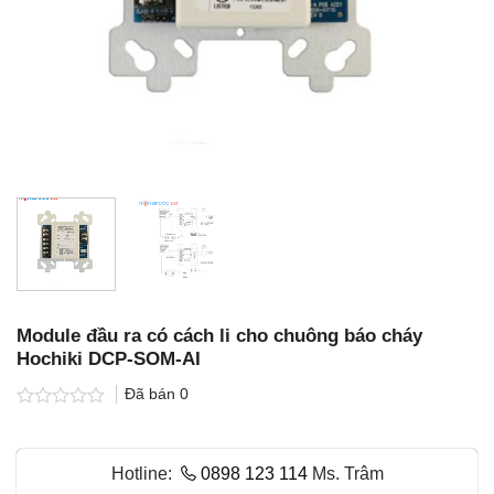
Module đầu ra có cách li cho chuông báo cháy
Hochiki DCP-SOM-AI
Đã bán
0
Được
xếp
hạng
Hotline:
0898 123 114
Ms. Trâm
0.0
5