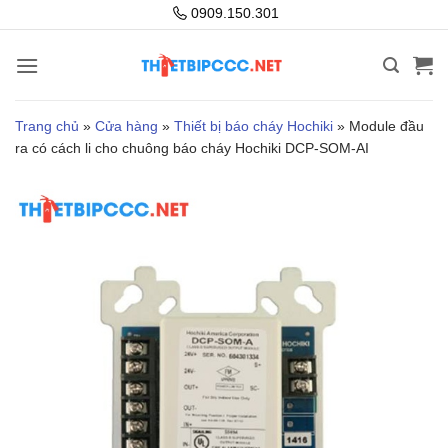
Bỏ
0909.150.301
qua
nội
dung
Trang chủ
»
Cửa hàng
»
Thiết bị báo cháy Hochiki
»
Module đầu
ra có cách li cho chuông báo cháy Hochiki DCP-SOM-AI