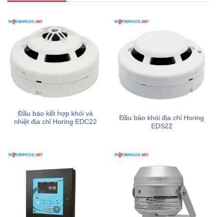
Sản phẩm có tem kiểm định chất lượng an toàn bởi cơ
quan pccc theo quy định Việt Nam
Dịch vụ giao hàng nhanh chóng, hỗ trợ chi phí vận
chuyển tối ưu cho từng khu vực của khách hàng
Quý khách hàng vui lòng liên hệ hotline 0898123114 để
được tư vấn và nhận báo giá ưu đãi ngay hôm nay.
Xem thêm:
Đầu báo kết hợp khói và
Đầu báo khói địa chỉ Horing
nhiệt địa chỉ Horing EDC22
EDS22
DCP-R2ML-I Module địa chỉ có cách li điều khiển 02
ngõ ra NO NC
Module địa chỉ điều khiển 02 ngõ ra 8A DCP-R2MH