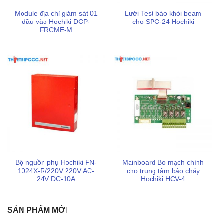
Module địa chỉ giám sát 01
Lưới Test báo khói beam
Cơ sở thiết bị PCCC LEVU
đầu vào Hochiki DCP-
cho SPC-24 Hochiki
FRCME-M
Địa chỉ
: 286 QL1A, Tam Bình, Thủ Đức, TP. Hồ Chí
Minh
Điện thoại
: 0898 123 114
Email
: tramvu.sonbang@gmail.com
Website
:
https://thietbipccc.net
Sản phẩm / Dịch vụ cung cấp chính
Chuyên kinh doanh các sản phẩm
thiết bị chữa cháy
,
bảo hộ lao động
,
mặt nạ phòng độc
,
thiết bị báo cháy
,
biển báo an toàn pccc
,…
Bộ nguồn phụ Hochiki FN-
Mainboard Bo mạch chính
1024X-R/220V 220V AC-
cho trung tâm báo cháy
Giá cả phải chăng, báo giá theo từng số lượng cụ thể
24V DC-10A
Hochiki HCV-4
có chiết khấu phù hợp với từng đối tượng khách hàng
Chính sách bảo hành minh bạch, chu đáo sau khi mua,
SẢN PHẨM MỚI
đảm bảo sự yên tâm lâu dài