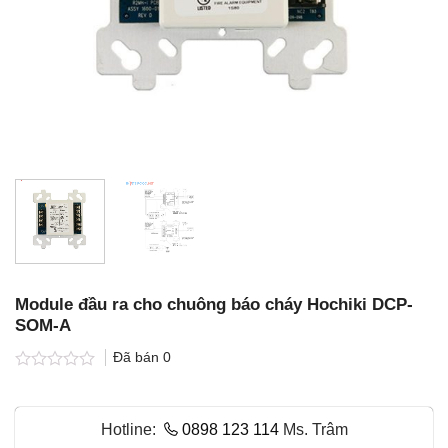
Module đầu ra cho chuông báo cháy Hochiki DCP-
SOM-A
Đã bán
0
Được
xếp
hạng
Hotline:
0898 123 114
Ms. Trâm
0.0
5