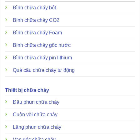
Tiêu chuẩn:
Đạt các chứng nhận quốc tế uy tín như
Bình chữa cháy bột
UL, FM, CSFM.
Bình chữa cháy CO2
Đặc điểm và ưu điểm nổi bật của DCP-SOM-A
Bình chữa cháy Foam
Bình chữa cháy gốc nước
Bình chữa cháy pin lithium
Quả cầu chữa cháy tự động
Thiết bị chữa cháy
Đầu phun chữa cháy
Cuộn vòi chữa cháy
Lăng phun chữa cháy
Van góc chữa cháy