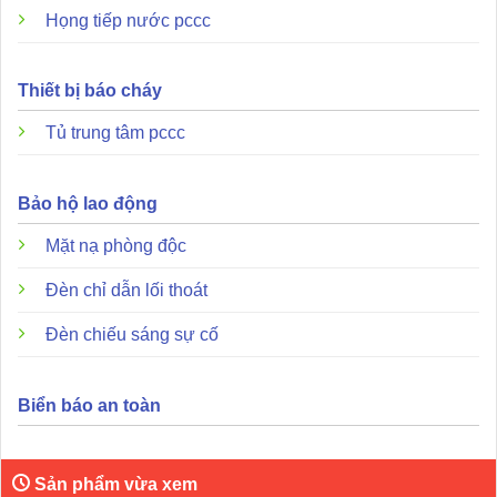
Họng tiếp nước pccc
Khả năng chống nước tuyệt đối:
Thiết kế kín hoàn
toàn cho phép thiết bị hoạt động ổn định ngay cả khi bị
nước bắn trực tiếp hoặc trong môi trường bão hòa hơi
Thiết bị báo cháy
ẩm.
Tủ trung tâm pccc
Tối ưu hóa báo động:
Với dải hoạt động từ 10 độ C
đến 80 độ C, model này loại bỏ tình trạng báo giả tại
Bảo hộ lao động
các xưởng luyện kim hay trạm năng lượng có nhiệt độ
môi trường cao.
Mặt nạ phòng độc
Độ bền vật liệu cao:
Thép SPCC dày 0.6mm được phủ
Đèn chỉ dẫn lối thoát
lớp chống oxy hóa giúp tăng tuổi thọ thiết bị trong môi
trường hóa chất ăn mòn.
Đèn chiếu sáng sự cố
Hiệu quả thống kê:
Trong các môi trường nhiệt cao,
việc sử dụng đầu báo ngưỡng 100 độ C giúp hệ thống
Biển báo an toàn
hoạt động ổn định hơn đáng kể so với các dòng 60 độ
hay 70 độ thông thường nhờ tránh được các đỉnh nhiệt
tức thời.
Sản phẩm vừa xem