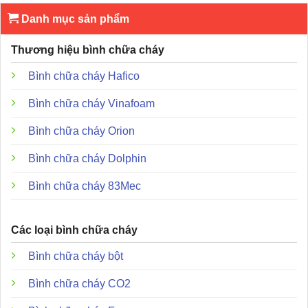
Điện áp định mức: 30V DC
Danh mục sản phẩm
Dòng điện định mức: 100mA
Trọng lượng: khoảng 250g
Thương hiệu bình chữa cháy
Chiều dài dây nối: 200mm
Bình chữa cháy Hafico
Kích thước: 177 x 177 x 55 mm
Bình chữa cháy Vinafoam
Đặc điểm và ưu điểm nổi bật
Bình chữa cháy Orion
Bình chữa cháy Dolphin
Bình chữa cháy 83Mec
Các loại bình chữa cháy
Bình chữa cháy bột
Bình chữa cháy CO2