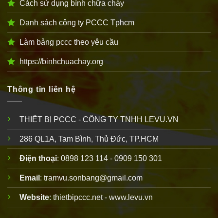
Cách sử dụng bình chữa cháy
Danh sách công ty PCCC Tphcm
Làm bảng pccc theo yêu cầu
https://binhchuachay.org
Thông tin liên hệ
THIẾT BỊ PCCC - CÔNG TY TNHH LEVU.VN
286 QL1A, Tam Bình, Thủ Đức, TP.HCM
Điện thoại
: 0898 123 114 - 0909 150 301
Email
: tramvu.sonbang@gmail.com
Website
: thietbipccc.net - www.levu.vn