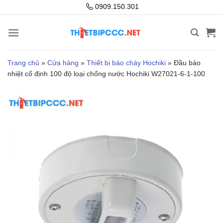
Bỏ
0909.150.301
qua
nội
dung
Trang chủ
»
Cửa hàng
»
Thiết bị báo cháy Hochiki
»
Đầu báo
nhiệt cố định 100 độ loại chống nước Hochiki W27021-6-1-100