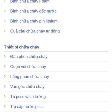
Bình chữa cháy Foam
Bình chữa cháy gốc nước
Bình chữa cháy pin lithium
Quả cầu chữa cháy tự động
Thiết bị chữa cháy
Đầu phun chữa cháy
Cuộn vòi chữa cháy
Sản phẩm mang đến giải pháp bảo vệ tối ưu cho các công
trình công nghiệp nhờ sự kết hợp giữa vật liệu bền bỉ và
Lăng phun chữa cháy
công nghệ cảm biến chính xác. Dưới đây là những điểm
vượt trội khiến thiết bị này trở thành lựa chọn hàng đầu:
Van góc chữa cháy
Tủ pccc vách tường
Cơ chế giãn nở nhiệt kép:
Sự kết hợp giữa inox
SUS321 và thép SPCC giúp tiếp điểm đóng chính xác
Trụ cấp nước pccc
khi nhiệt độ chạm ngưỡng 100 độ C.