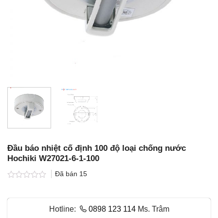
Đầu báo nhiệt cố định 100 độ loại chống nước
Hochiki W27021-6-1-100
Đã bán
15
Được
xếp
hạng
Hotline:
0898 123 114
Ms. Trâm
0.0
5