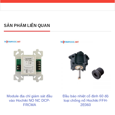
Có thể tham khảo:
Đầu báo nhiệt cố định 80 độ loại chống nước Hochiki
W27021-6-1-080
SẢN PHẨM LIÊN QUAN
Đầu báo nhiệt cố định 90 độ loại chống nước Hochiki
W27021-6-1-090
Lời khuyên khi lắp đặt và sử dụng
Để hệ thống báo cháy vận hành trơn tru và đảm bảo an
toàn tối đa cho tài sản, người dùng cần lưu ý một số vấn
đề quan trọng sau:
Lựa chọn vị trí phù hợp:
Nên ưu tiên lắp đặt tại các
bồn chứa dầu, kho hóa chất hoặc trạm biến áp nơi có
Module địa chỉ giám sát đầu
Đầu báo nhiệt cố định 60 độ
nguy cơ cháy nổ nhiệt độ cao.
vào Hochiki NO NC DCP-
loại chống nổ Hochiki FFH-
FRCMA
2E060
Đảm bảo kỹ thuật:
Việc đấu nối dây dẫn 200mm cần
thực hiện đúng quy trình để đảm bảo tín hiệu luôn thông