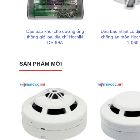
Đầu báo khói cho đường ống
Đầu báo nhiệt cố đị
thông gió loại địa chỉ Hochiki
chống ăn mòn Hoch
DH-99A
1-060
SẢN PHẨM MỚI
Sản phẩm không chỉ là một tủ điều khiển thông thườn
an toàn tuyệt đối:
Cơ chế trì hoãn báo cháy (Time Delay) thông mi
giả. Khi nhận tín hiệu cháy lần đầu, hệ thống sẽ chờ
hiệu cháy tiếp tục xuất hiện trong vòng 40 giây tiếp