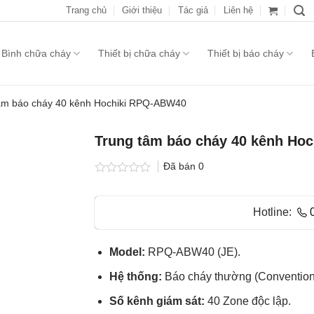
Trang chủ
Giới thiệu
Tác giả
Liên hệ
Bình chữa cháy
Thiết bị chữa cháy
Thiết bị báo cháy
âm báo cháy 40 kênh Hochiki RPQ-ABW40
Trung tâm báo cháy 40 kênh Ho
Đã bán
0
Được
xếp
hạng
Hotline:
0.0
5
sao
Model:
RPQ-ABW40 (JE).
Hệ thống:
Báo cháy thường (Conventional
Số kênh giám sát:
40 Zone độc lập.