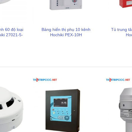
nh 60 độ loại
Bảng hiển thị phụ 10 kênh
Tủ trung t
iki 27021-5-
Hochiki PEX-10H
Hoc
g mà còn tích hợp nhiều công nghệ tiên tiến nhằm đảm bảo
nh:
Đây là điểm khác biệt lớn nhất giúp loại bỏ báo động
 9 giây, sau đó tự động reset đầu báo trong 1 giây. Nếu tín
 theo, tủ mới kích hoạt báo động chính thức.