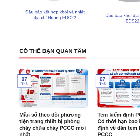
Thiết kế tối ưu cho lắp đặt và bảo trì:
Tủ có không 
dễ dàng thao tác đi dây. Đặc biệt, trạm đấu dây sử d
Đầu báo kết hợp khói và nhiệt
Đầu báo khói địa 
so với kiểu siết ốc truyền thống.
địa chỉ Horing EDC22
EDS22
Khả năng bảo vệ phần cứng mạnh mẽ:
Thiết bị 
Protection), giúp bảo vệ bo mạch điều khiển trước c
Giám sát toàn diện:
Tủ có khả năng giám sát hở mạ
CÓ THỂ BẠN QUAN TÂM
nguồn điện dự phòng ngay trên mặt điều khiển.
Tính linh hoạt cao:
Ngoại trừ Zone 1 được định trướ
hoạt để phù hợp với nhiều kiểu báo hoặc phân khu 
07
07
Th5
Th5
Lời khuyên khi lắp đặt và vận 
CC
Mẫu sổ theo dõi phương
Tem kiểm định P
 Tam
tiện trang thiết bị phòng
Có thời hạn bao 
Chí
cháy chữa cháy PCCC mới
định về dán tem 
nhất
PCCC