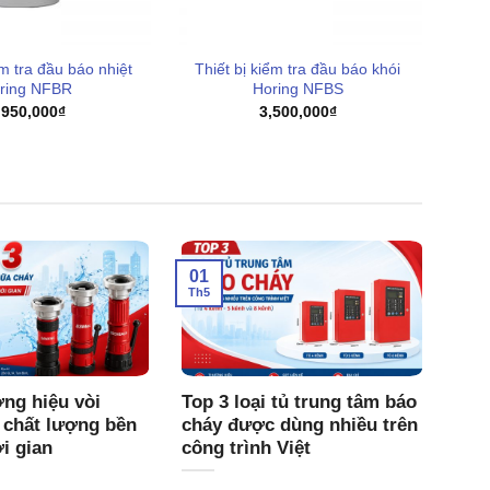
ểm tra đầu báo nhiệt
Thiết bị kiểm tra đầu báo khói
ring NFBR
Horing NFBS
,950,000
₫
3,500,000
₫
01
Th5
ng hiệu vòi
Top 3 loại tủ trung tâm báo
 chất lượng bền
cháy được dùng nhiều trên
ời gian
công trình Việt