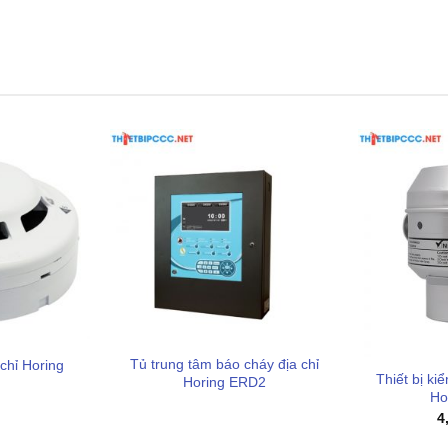
t nạ phòng độc trùm đầu Hafico
Tủ trung tâm báo cháy địa chỉ
chỉ Horing
Thiết bị ki
Horing ERD2
Ho
4