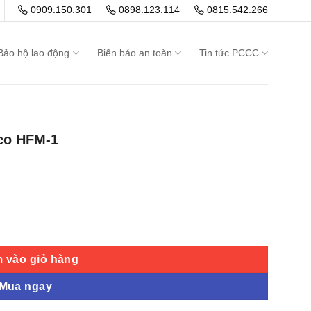
0909.150.301
0898.123.114
0815.542.266
Bảo hộ lao động
Biển báo an toàn
Tin tức PCCC
ico HFM-1
 lượng
 vào giỏ hàng
Mua ngay