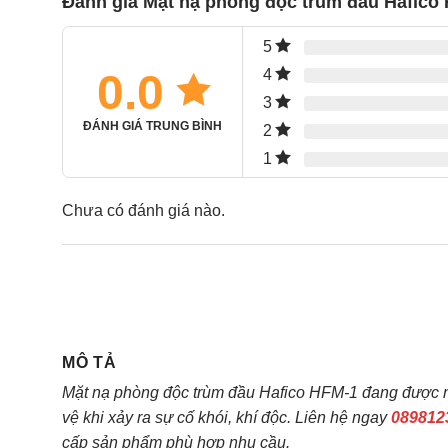
Đánh giá Mặt nạ phòng độc trùm đầu Hafico
5
0.0
4
3
ĐÁNH GIÁ TRUNG BÌNH
2
1
Chưa có đánh giá nào.
MÔ TẢ
Mặt nạ phòng độc trùm đầu Hafico HFM-1 đang được nh
vệ khi xảy ra sự cố khói, khí độc. Liên hệ ngay
089812
cấp sản phẩm phù hợp nhu cầu.