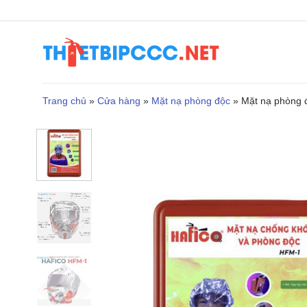
Bỏ
qua
nội
dung
Trang chủ
»
Cửa hàng
»
Mặt nạ phòng độc
»
Mặt nạ phòng 