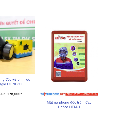
ng độc +2 phin lọc
agle DL NP306
Giá
Giá
00
₫
175,000
₫
gốc
hiện
là:
tại
Mặt nạ phòng độc trùm đầu
245,000₫.
là:
Hafico HFM-1
175,000₫.