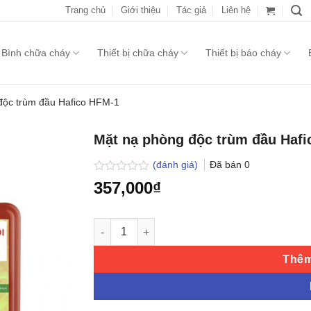
Trang chủ
Giới thiệu
Tác giả
Liên hệ
Bình chữa cháy
Thiết bị chữa cháy
Thiết bị báo cháy
độc trùm đầu Hafico HFM-1
Mặt nạ phòng độc trùm đầu Haf
(đánh giá)
Đã bán
0
Được
357,000
₫
xếp
hạng
0.0
Mặt nạ phòng độc trùm đầu Hafico HFM-1 số
5
sao
Thêm