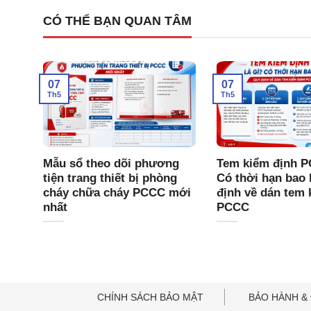
CÓ THỂ BẠN QUAN TÂM
07
07
Th5
Th5
CC
Mẫu sổ theo dõi phương
Tem kiểm định P
 Tam
tiện trang thiết bị phòng
Có thời hạn bao 
Chí
cháy chữa cháy PCCC mới
định về dán tem 
nhất
PCCC
CHÍNH SÁCH BẢO MẬT
BẢO HÀNH & 