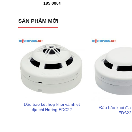
195,000
₫
Thông số kỹ thuật ấn tượng mặ
SẢN PHẨM MỚI
HFM-1
Đầu báo kết hợp khói và nhiệt
Đầu báo khói địa 
địa chỉ Horing EDC22
EDS22