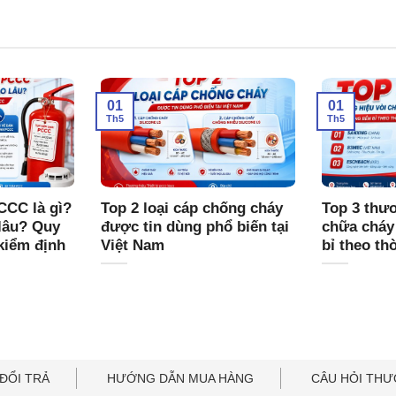
01
01
Th5
Th5
CCC là gì?
Top 2 loại cáp chống cháy
Top 3 thươ
lâu? Quy
được tin dùng phổ biến tại
chữa cháy
kiểm định
Việt Nam
bỉ theo th
ĐỔI TRẢ
HƯỚNG DẪN MUA HÀNG
CÂU HỎI TH