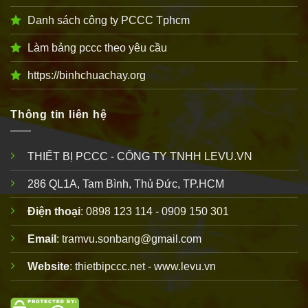
Danh sách công ty PCCC Tphcm
Làm bảng pccc theo yêu cầu
https://binhchuachay.org
Thông tin liên hệ
THIẾT BỊ PCCC - CÔNG TY TNHH LEVU.VN
286 QL1A, Tam Bình, Thủ Đức, TP.HCM
Điện thoại
: 0898 123 114 - 0909 150 301
Email
: tramvu.sonbang@gmail.com
Website
: thietbipccc.net - www.levu.vn