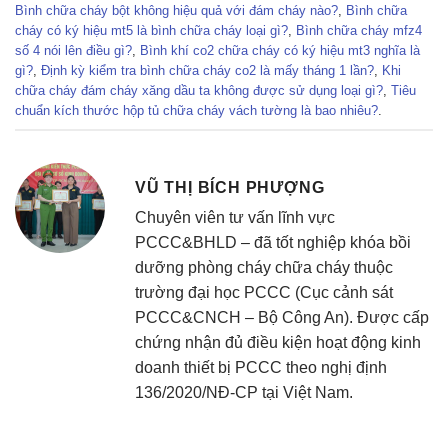
Bình chữa cháy bột không hiệu quả với đám cháy nào?
,
Bình chữa
cháy có ký hiệu mt5 là bình chữa cháy loại gì?
,
Bình chữa cháy mfz4
số 4 nói lên điều gì?
,
Bình khí co2 chữa cháy có ký hiệu mt3 nghĩa là
gì?
,
Định kỳ kiểm tra bình chữa cháy co2 là mấy tháng 1 lần?
,
Khi
chữa cháy đám cháy xăng dầu ta không được sử dụng loại gì?
,
Tiêu
chuẩn kích thước hộp tủ chữa cháy vách tường là bao nhiêu?
.
VŨ THỊ BÍCH PHƯỢNG
Chuyên viên tư vấn lĩnh vực
PCCC&BHLD – đã tốt nghiệp khóa bồi
dưỡng phòng cháy chữa cháy thuộc
trường đại học PCCC (Cục cảnh sát
PCCC&CNCH – Bộ Công An). Được cấp
chứng nhận đủ điều kiện hoạt động kinh
doanh thiết bị PCCC theo nghị định
136/2020/NĐ-CP tại Việt Nam.