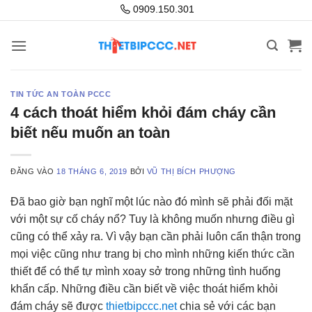
Bỏ
0909.150.301
qua
nội
dung
TIN TỨC AN TOÀN PCCC
4 cách thoát hiểm khỏi đám cháy cần
biết nếu muốn an toàn
ĐĂNG VÀO
18 THÁNG 6, 2019
BỞI
VŨ THỊ BÍCH PHƯỢNG
Đã bao giờ bạn nghĩ một lúc nào đó mình sẽ phải đối mặt
với một sự cố cháy nổ? Tuy là không muốn nhưng điều gì
cũng có thể xảy ra. Vì vậy bạn cần phải luôn cẩn thận trong
mọi việc cũng như trang bị cho mình những kiến thức cần
thiết để có thể tự mình xoay sở trong những tình huống
khẩn cấp. Những điều cần biết về việc thoát hiểm khỏi
đám cháy sẽ được
thietbipccc.net
chia sẻ với các bạn