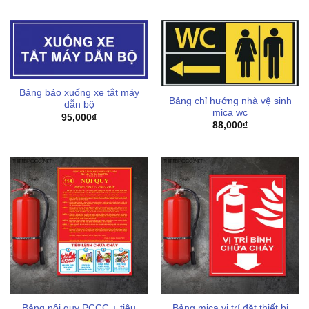
Bảng báo xuống xe tắt máy
Bảng chỉ hướng nhà vệ sinh
dẫn bộ
mica wc
95,000
₫
88,000
₫
Bảng nội quy PCCC + tiêu
Bảng mica vị trí đặt thiết bị