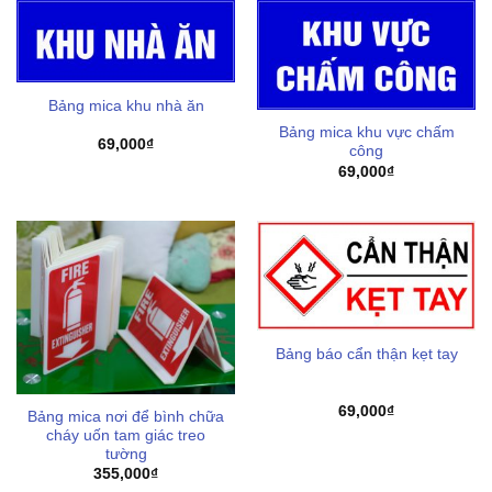
Bảng mica khu nhà ăn
Bảng mica khu vực chấm
69,000
₫
công
69,000
₫
Bảng báo cẩn thận kẹt tay
69,000
₫
Bảng mica nơi để bình chữa
cháy uốn tam giác treo
tường
355,000
₫