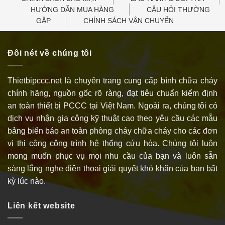
HƯỚNG DẪN MUA HÀNG
CÂU HỎI THƯỜNG
GẶP
CHÍNH SÁCH VẬN CHUYỂN
Đôi nét về chúng tôi
Thietbipccc.net là chuyên trang cung cấp bình chữa cháy
chính hãng, nguồn gốc rõ ràng, đạt tiêu chuẩn kiểm định
an toàn thiết bị PCCC tại Việt Nam. Ngoài ra, chúng tôi có
dịch vụ nhận gia công kỹ thuật cao theo yêu cầu các mẫu
bảng biển báo an toàn phòng cháy chữa cháy cho các đơn
vị thi công công trình hệ thống cứu hỏa. Chúng tôi luôn
mong muốn phục vụ mọi nhu cầu của bạn và luôn sẵn
sàng lắng nghe điện thoại giải quyết khó khăn của bạn bất
kỳ lúc nào.
Liên kết website