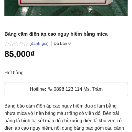
Bảng cấm điện áp cao nguy hiểm bằng mica
(đánh giá)
Đã bán
0
Được
85,000
₫
xếp
hạng
0.0
5
Hết hàng
sao
Hotline:
0898 123 114
Ms. Trâm
Bảng báo cấm điện áp cao nguy hiểm được làm bằng
nhựa mica với nền bảng màu trắng có viền đỏ. Bên trái
bảng là hình tia sét màu đỏ chỉ xuống diễn tả khu vực có
điện áp cao nguy hiểm, nội dung bảng bao gồm câu cảnh