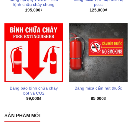
lệnh chữa cháy chung
pccc
195,000
₫
125,000
₫
Bảng báo bình chữa cháy
Bảng mica cấm hút thuốc
bột và CO2
99,000
₫
85,000
₫
SẢN PHẨM MỚI