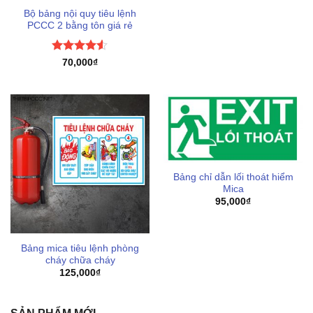
Bộ bảng nội quy tiêu lệnh
PCCC 2 bằng tôn giá rẻ
Được xếp
70,000
₫
hạng
4.5
5 sao
Bảng chỉ dẫn lối thoát hiểm
Mica
95,000
₫
Bảng mica tiêu lệnh phòng
cháy chữa cháy
125,000
₫