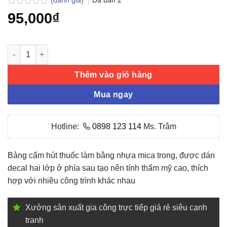
(đánh giá)
Đã bán
2
Được
95,000
₫
xếp
hạng
0.0
5
Bảng cấm hút thuốc bằng nhựa Mica số lượng
sao
Thêm vào giỏ hàng
Mua ngay
Hotline:
0898 123 114
Ms. Trâm
Bảng cấm hút thuốc làm bằng nhựa mica trong, được dán
decal hai lớp ở phía sau tạo nên tính thẩm mỹ cao, thích
hợp với nhiều công trình khác nhau
Xưởng sản xuất gia công trực tiếp giá rẻ siêu cạnh
tranh