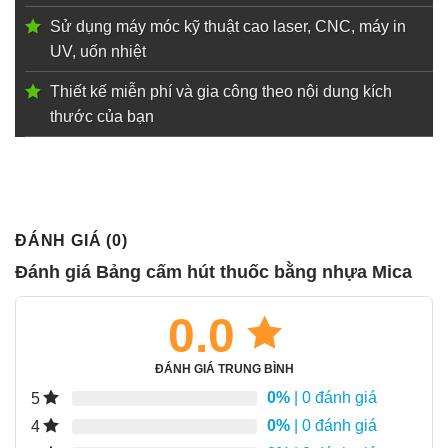
Sử dụng máy móc kỹ thuật cao laser, CNC, máy in
UV, uốn nhiệt
Thiết kế miễn phí và gia công theo nội dung kích
thước của bạn
ĐÁNH GIÁ (0)
Đánh giá Bảng cấm hút thuốc bằng nhựa Mica
0.0
ĐÁNH GIÁ TRUNG BÌNH
0%
| 0 đánh giá
5
0%
| 0 đánh giá
4