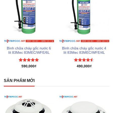
Bình chữa cháy gốc nước 4
Bình chữa cháy gốc nước 6
lít 83Mec 83MEC/WFE/4L
lít 83Mec 83MEC/WFE/6L
Được xếp
Được xếp
490,000
₫
590,000
₫
hạng
4.5
hạng
5
5
5 sao
sao
SẢN PHẨM MỚI