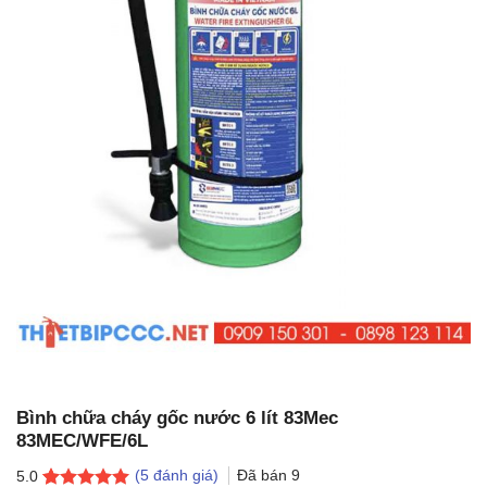
Bình chữa cháy gốc nước 6 lít 83Mec
83MEC/WFE/6L
(
5
đánh giá)
Đã bán
9
5.0