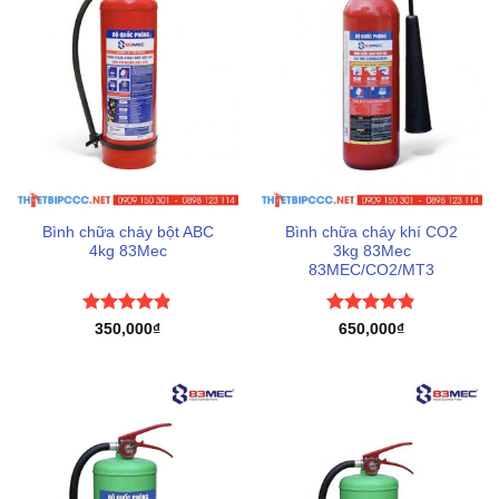
Bình chữa cháy bột ABC
Bình chữa cháy khí CO2
4kg 83Mec
3kg 83Mec
83MEC/CO2/MT3
Được xếp
Được xếp
350,000
₫
650,000
₫
hạng
4.83
hạng
4.8
5
5 sao
sao