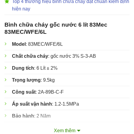
Top 4 thương hiệu bình chữa cháy đạt chuẩn kiểm định
hiện nay
Bình chữa cháy gốc nước 6 lít 83Mec
83MEC/WFE/6L
Model
: 83MEC/WFE/6L
Chất chữa cháy
: gốc nước 3% S-3-AB
Dung tích
: 6 Lít ± 2%
Trọng lượng
: 9.5kg
Công suất
: 2A-89B-C-F
Áp suất vận hành
: 1.2-1.5MPa
Bảo hành
: 2 Năm
Thương hiệu
:
83Mec
Xem thêm