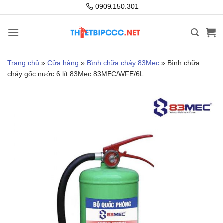
Bỏ
0909.150.301
qua
nội
dung
Trang chủ
»
Cửa hàng
»
Bình chữa cháy 83Mec
»
Bình chữa
cháy gốc nước 6 lít 83Mec 83MEC/WFE/6L