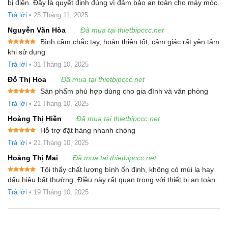
Được xếp
bị điện. Đây là quyết định đúng vì đảm bảo an toàn cho máy móc.
hạng
5
5
sao
Trả lời
•
25 Tháng 11, 2025
Nguyễn Văn Hòa
Đã mua tại thietbipccc.net
Bình cầm chắc tay, hoàn thiện tốt, cảm giác rất yên tâm
Được xếp
khi sử dụng
hạng
5
5
sao
Trả lời
•
31 Tháng 10, 2025
Đỗ Thị Hoa
Đã mua tại thietbipccc.net
Sản phẩm phù hợp dùng cho gia đình và văn phòng
Được xếp
Trả lời
•
21 Tháng 10, 2025
hạng
5
5
sao
Hoàng Thị Hiền
Đã mua tại thietbipccc.net
Hỗ trợ đặt hàng nhanh chóng
Được xếp
Trả lời
•
21 Tháng 10, 2025
hạng
5
5
sao
Hoàng Thị Mai
Đã mua tại thietbipccc.net
Tôi thấy chất lượng bình ổn định, không có mùi lạ hay
Được xếp
dấu hiệu bất thường. Điều này rất quan trọng với thiết bị an toàn.
hạng
5
5
sao
Trả lời
•
19 Tháng 10, 2025