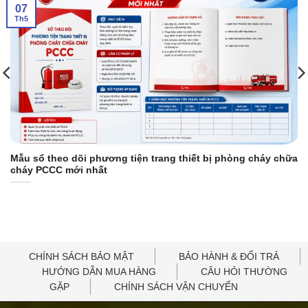
07
Th5
Mẫu sổ theo dõi phương tiện trang thiết bị phòng cháy chữa
cháy PCCC mới nhất
CHÍNH SÁCH BẢO MẬT
BẢO HÀNH & ĐỔI TRẢ
HƯỚNG DẪN MUA HÀNG
CÂU HỎI THƯỜNG
GẶP
CHÍNH SÁCH VẬN CHUYỂN