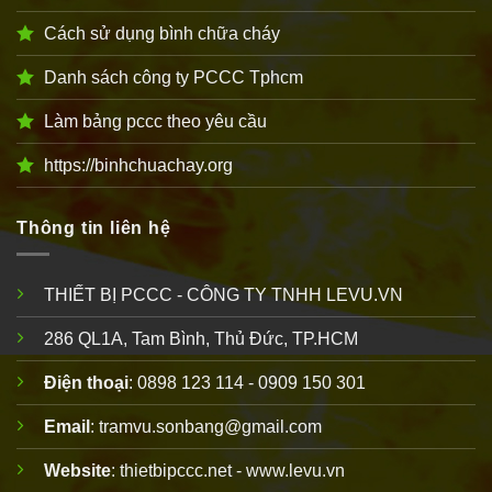
Cách sử dụng bình chữa cháy
Danh sách công ty PCCC Tphcm
Làm bảng pccc theo yêu cầu
https://binhchuachay.org
Thông tin liên hệ
THIẾT BỊ PCCC - CÔNG TY TNHH LEVU.VN
286 QL1A, Tam Bình, Thủ Đức, TP.HCM
Điện thoại
: 0898 123 114 - 0909 150 301
Email
: tramvu.sonbang@gmail.com
Website
: thietbipccc.net - www.levu.vn