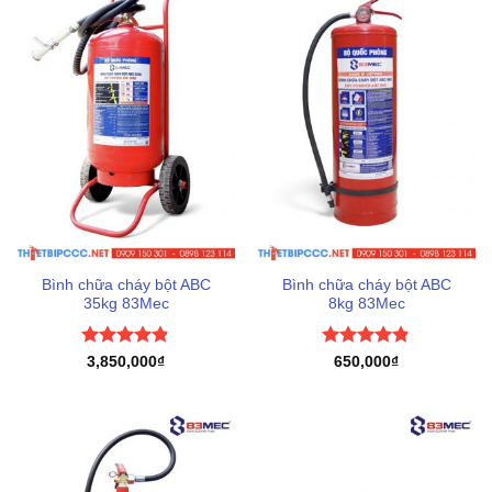
Bình chữa cháy bột ABC
Bình chữa cháy bột ABC
35kg 83Mec
8kg 83Mec
Được xếp
Được xếp
3,850,000
₫
650,000
₫
hạng
4.8
5
hạng
4.83
sao
5 sao