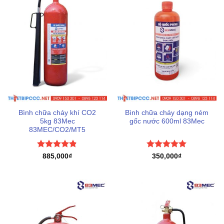
Bình chữa cháy khí CO2
Bình chữa cháy dạng ném
5kg 83Mec
gốc nước 600ml 83Mec
83MEC/CO2/MT5
Được xếp
Được xếp
885,000
₫
350,000
₫
hạng
4.83
hạng
5
5
5 sao
sao