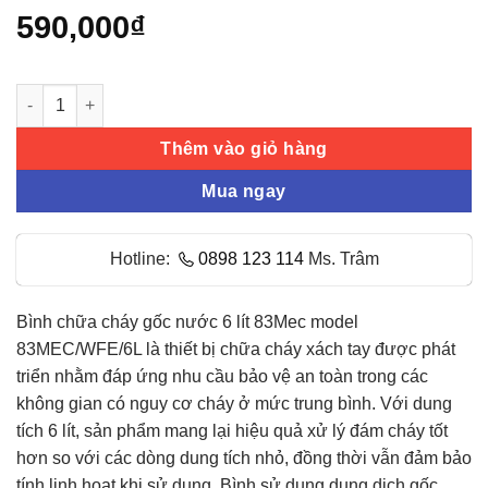
5.0
5
trên 5
590,000
₫
dựa trên
đánh giá
Bình chữa cháy gốc nước 6 lít 83Mec 83MEC/WFE/6L số lượng
Thêm vào giỏ hàng
Mua ngay
Hotline:
0898 123 114
Ms. Trâm
Bình chữa cháy gốc nước 6 lít 83Mec model
83MEC/WFE/6L là thiết bị chữa cháy xách tay được phát
triển nhằm đáp ứng nhu cầu bảo vệ an toàn trong các
không gian có nguy cơ cháy ở mức trung bình. Với dung
tích 6 lít, sản phẩm mang lại hiệu quả xử lý đám cháy tốt
hơn so với các dòng dung tích nhỏ, đồng thời vẫn đảm bảo
tính linh hoạt khi sử dụng. Bình sử dụng dung dịch gốc