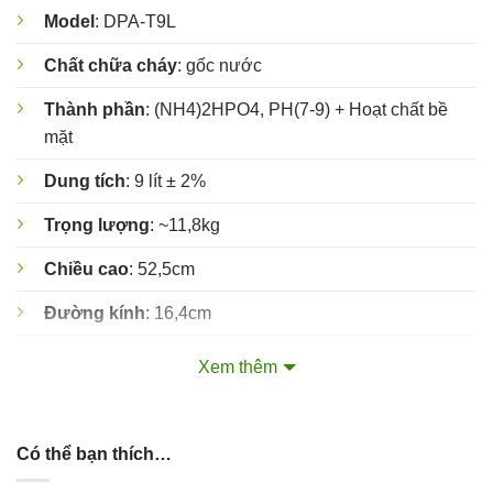
Model
: DPA-T9L
Chất chữa cháy
: gốc nước
Thành phần
: (NH4)2HPO4, PH(7-9) + Hoạt chất bề
mặt
Dung tích
: 9 lít ± 2%
Trọng lượng
: ~11,8kg
Chiều cao
: 52,5cm
Đường kính
: 16,4cm
Công suất
: 2A 89B
Xem thêm
Khoảng cách phun
: ≥4m
Thời gian phun
: ≥45 giây
Có thể bạn thích…
Bảo hành
: 18 Tháng