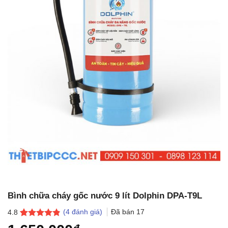
Bình chữa cháy gốc nước 9 lít Dolphin DPA-T9L
(
4
đánh giá)
Đã bán
17
4.8
4.8
4
trên 5