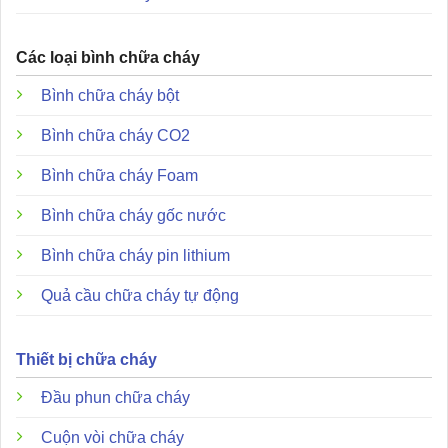
lĩnh vực phòng cháy chữa cháy. Chúng tôi luôn sẵn sàng
lắng nghe điện thoại của bạn, hãy liên hệ để được hỗ trợ
Các loại bình chữa cháy
chu đáo hơn!
Thông tin liên hệ thiết bị PCCC LEVU
Bình chữa cháy bột
Cơ sở thiết bị PCCC LEVU
Bình chữa cháy CO2
Địa chỉ
: 286 QL1A, Tam Bình, Thủ Đức, TP. Hồ Chí
Bình chữa cháy Foam
Minh
Bình chữa cháy gốc nước
Điện thoại
: 0898 123 114
Email
: tramvu.sonbang@gmail.com
Bình chữa cháy pin lithium
Website
:
https://thietbipccc.net
Quả cầu chữa cháy tự động
Sản phẩm / Dịch vụ cung cấp chính
Thiết bị chữa cháy
Chuyên kinh doanh các sản phẩm
thiết bị chữa cháy
,
bảo hộ lao động
,
mặt nạ phòng độc
,
thiết bị báo cháy
,
Đầu phun chữa cháy
biển báo an toàn pccc
,…
Cuộn vòi chữa cháy