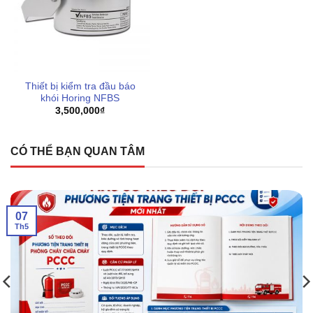
Thiết bị kiểm tra đầu báo
khói Horing NFBS
3,500,000
₫
CÓ THỂ BẠN QUAN TÂM
07
Th5