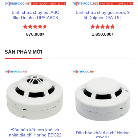
Bình chữa cháy bột ABC
Bình chữa cháy gốc nước 9
8kg Dolphin DPA-ABC8
lít Dolphin DPA-T9L
Được xếp
Được xếp
870,000
₫
1,650,000
₫
hạng
4.67
hạng
4.75
5 sao
5 sao
SẢN PHẨM MỚI
Đầu báo kết hợp khói và
Đầu báo khói địa chỉ Horing
nhiệt địa chỉ Horing EDC22