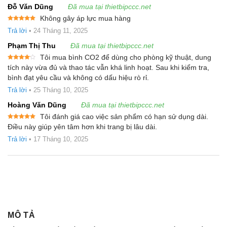
Đỗ Văn Dũng
Đã mua tại thietbipccc.net
Không gây áp lực mua hàng
Được xếp
Trả lời
•
24 Tháng 11, 2025
hạng
5
5
sao
Phạm Thị Thu
Đã mua tại thietbipccc.net
Tôi mua bình CO2 để dùng cho phòng kỹ thuật, dung
Được
tích này vừa đủ và thao tác vẫn khá linh hoạt. Sau khi kiểm tra,
xếp
bình đạt yêu cầu và không có dấu hiệu rò rỉ.
hạng
4
5 sao
Trả lời
•
25 Tháng 10, 2025
Hoàng Văn Dũng
Đã mua tại thietbipccc.net
Tôi đánh giá cao việc sản phẩm có hạn sử dụng dài.
Được xếp
Điều này giúp yên tâm hơn khi trang bị lâu dài.
hạng
5
5
sao
Trả lời
•
17 Tháng 10, 2025
MÔ TẢ