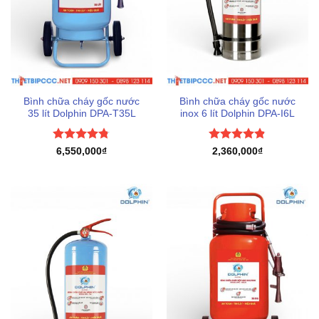
Bình chữa cháy gốc nước
Bình chữa cháy gốc nước
35 lít Dolphin DPA-T35L
inox 6 lít Dolphin DPA-I6L
Được xếp
Được xếp
6,550,000
₫
2,360,000
₫
hạng
4.75
hạng
4.83
5 sao
5 sao