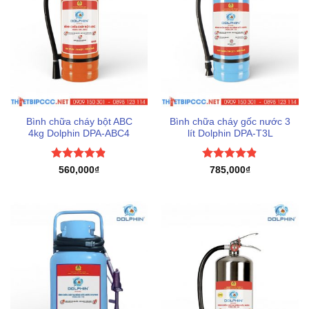
Bình chữa cháy bột ABC
Bình chữa cháy gốc nước 3
4kg Dolphin DPA-ABC4
lít Dolphin DPA-T3L
Được xếp
Được xếp
560,000
₫
785,000
₫
hạng
4.8
5
hạng
4.83
sao
5 sao