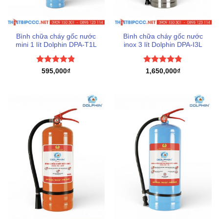
Bình chữa cháy gốc nước
Bình chữa cháy gốc nước
mini 1 lít Dolphin DPA-T1L
inox 3 lít Dolphin DPA-I3L
Được xếp
Được xếp
595,000
₫
1,650,000
₫
hạng
4.83
hạng
4.83
5 sao
5 sao