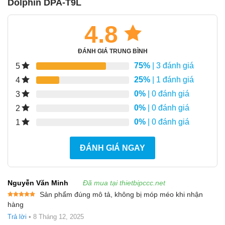
Dolphin DPA-T9L
4.8
ĐÁNH GIÁ TRUNG BÌNH
75%
| 3 đánh giá
5
25%
| 1 đánh giá
4
0%
| 0 đánh giá
3
0%
| 0 đánh giá
2
0%
| 0 đánh giá
1
ĐÁNH GIÁ NGAY
Nguyễn Văn Minh
Đã mua tại thietbipccc.net
Sản phẩm đúng mô tả, không bị móp méo khi nhận
Được xếp
hàng
hạng
5
5
sao
Trả lời
•
8 Tháng 12, 2025