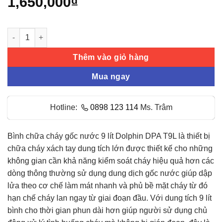
1,650,000
₫
dựa trên
đánh giá
Bình chữa cháy gốc nước 9 lít Dolphin DPA-T9L số lượng
Thêm vào giỏ hàng
Mua ngay
Hotline:
0898 123 114
Ms. Trâm
Bình chữa cháy gốc nước 9 lít Dolphin DPA T9L là thiết bị
chữa cháy xách tay dung tích lớn được thiết kế cho những
không gian cần khả năng kiểm soát cháy hiệu quả hơn các
dòng thông thường sử dụng dung dịch gốc nước giúp dập
lửa theo cơ chế làm mát nhanh và phủ bề mặt cháy từ đó
hạn chế cháy lan ngay từ giai đoạn đầu. Với dung tích 9 lít
bình cho thời gian phun dài hơn giúp người sử dụng chủ