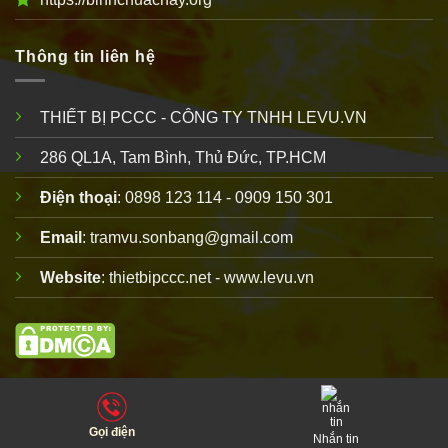
Thông tin liên hệ
THIẾT BỊ PCCC - CÔNG TY TNHH LEVU.VN
286 QL1A, Tam Bình, Thủ Đức, TP.HCM
Điện thoại
: 0898 123 114 - 0909 150 301
Email
: tramvu.sonbang@gmail.com
Website
: thietbipccc.net - www.levu.vn
Copyright 2010 © thuộc
thiết bị PCCC
LEVU
. Vui lòng ghi rõ
nguồn thietbipccc.net khi phát hành thông tin từ website này!
Gọi điện
Nhắn tin