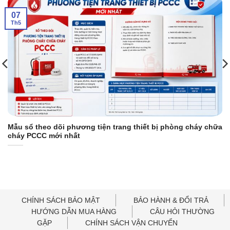
07
Th5
Mẫu sổ theo dõi phương tiện trang thiết bị phòng cháy chữa
cháy PCCC mới nhất
CHÍNH SÁCH BẢO MẬT
BẢO HÀNH & ĐỔI TRẢ
HƯỚNG DẪN MUA HÀNG
CÂU HỎI THƯỜNG
GẶP
CHÍNH SÁCH VẬN CHUYỂN