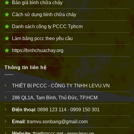
Báo giá bình chữa cháy
Cách sử dụng bình chữa cháy
Danh sách công ty PCCC Tphcm
Làm bảng pccc theo yêu cầu
https://binhchuachay.org
Thông tin liên hệ
THIẾT BỊ PCCC - CÔNG TY TNHH LEVU.VN
286 QL1A, Tam Bình, Thủ Đức, TP.HCM
Điện thoại
: 0898 123 114 - 0909 150 301
Email
: tramvu.sonbang@gmail.com
Website
: thietbipccc.net - www.levu.vn