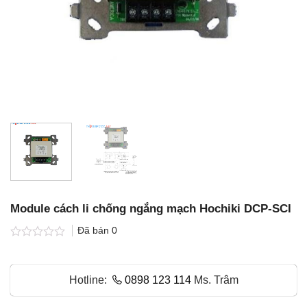
Module cách li chống ngắng mạch Hochiki DCP-SCI
Đã bán
0
Được
xếp
hạng
Hotline:
0898 123 114
Ms. Trâm
0.0
5
sao