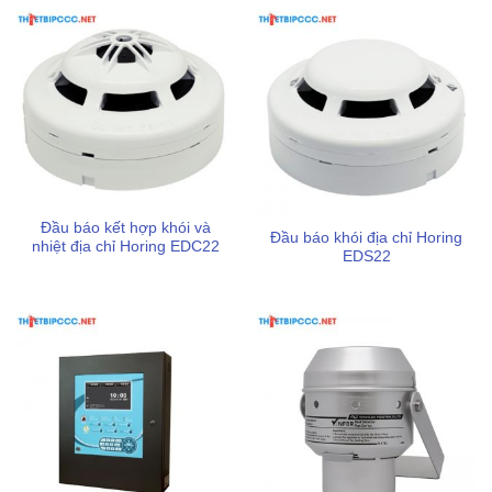
Email
: tramvu.sonbang@gmail.com
Website
:
https://thietbipccc.net
Sản phẩm / Dịch vụ cung cấp chính
Chuyên kinh doanh các sản phẩm
thiết bị chữa cháy
,
bảo hộ lao động
,
mặt nạ phòng độc
,
thiết bị báo cháy
,
biển báo an toàn pccc
,…
Đầu báo kết hợp khói và
Giá cả phải chăng, báo giá theo từng số lượng cụ thể
Đầu báo khói địa chỉ Horing
nhiệt địa chỉ Horing EDC22
EDS22
có chiết khấu phù hợp với từng đối tượng khách hàng
Chính sách bảo hành minh bạch, chu đáo sau khi mua,
đảm bảo sự yên tâm lâu dài
Sản phẩm có tem kiểm định chất lượng an toàn bởi cơ
quan pccc theo quy định Việt Nam
Dịch vụ giao hàng nhanh chóng, hỗ trợ chi phí vận
chuyển tối ưu cho từng khu vực của khách hàng