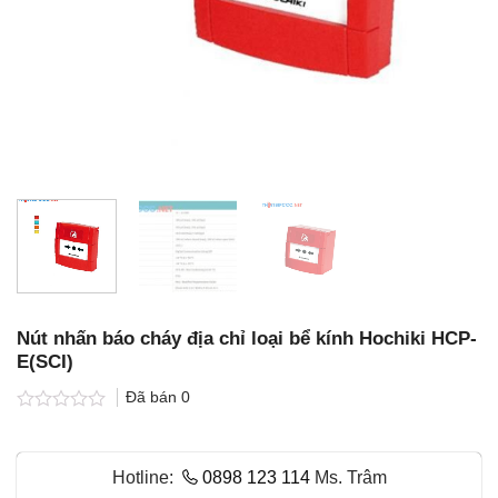
Nút nhấn báo cháy địa chỉ loại bể kính Hochiki HCP-
E(SCI)
Đã bán
0
Được
xếp
hạng
Hotline:
0898 123 114
Ms. Trâm
0.0
5