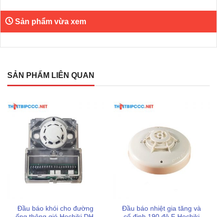
Lời khuyên khi lắp đặt và vận hành
Sản phẩm vừa xem
SẢN PHẨM LIÊN QUAN
Đầu báo khói cho đường
Đầu báo nhiệt gia tăng và
ống thông gió Hochiki DH-
cố định 190 độ F Hochiki