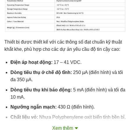
Thiết bị được thiết kế với các thông số đạt chuẩn kỹ thuật
khắt khe, phù hợp cho các dự án yêu cầu độ tin cậy cao:
Điện áp hoạt động:
17 – 41 VDC.
Dòng tiêu thụ ở chế độ tĩnh:
250 µA (điển hình) và tối
đa 350 µA.
Dòng tiêu thụ khi báo động:
5 mA (điển hình) và tối đa
10 mA.
Ngưỡng ngắn mạch:
430 Ω (điển hình).
Chất liệu vỏ:
Nhựa Polyphenylene oxit biến tính bền bỉ,
màu đỏ đặc trưng.
Xem thêm