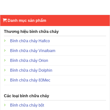
Kích thước:
Rộng 89mm x Cao 93mm x Sâu 27.5mm
(lắp âm tường).
Trọng lượng:
110g cho thiết bị âm tường và 161g nếu
Danh mục sản phẩm
kèm hộp đế lắp nổi.
Thương hiệu bình chữa cháy
Chỉ số bảo vệ:
IP24.
Bình chữa cháy Hafico
Đặc điểm và ưu điểm nổi bật của sản phẩm
Bình chữa cháy Vinafoam
Bình chữa cháy Orion
Bình chữa cháy Dolphin
Bình chữa cháy 83Mec
Các loại bình chữa cháy
Bình chữa cháy bột