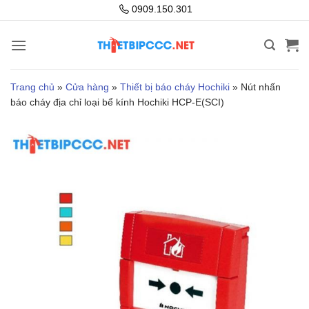
Bỏ
0909.150.301
qua
nội
dung
Trang chủ
»
Cửa hàng
»
Thiết bị báo cháy Hochiki
»
Nút nhấn
báo cháy địa chỉ loại bể kính Hochiki HCP-E(SCI)