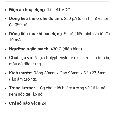
sao
Điện áp hoạt động:
17 – 41 VDC.
Dòng tiêu thụ ở chế độ tĩnh:
250 µA (điển hình) và tối
đa 350 µA.
Dòng tiêu thụ khi báo động:
5 mA (điển hình) và tối đa
10 mA.
Ngưỡng ngắn mạch:
430 Ω (điển hình).
Chất liệu vỏ:
Nhựa Polyphenylene oxit biến tính bền bỉ,
màu đỏ đặc trưng.
Kích thước:
Rộng 89mm x Cao 93mm x Sâu 27.5mm
(lắp âm tường).
Trọng lượng:
110g cho thiết bị âm tường và 161g nếu
kèm hộp đế lắp nổi.
Chỉ số bảo vệ:
IP24.