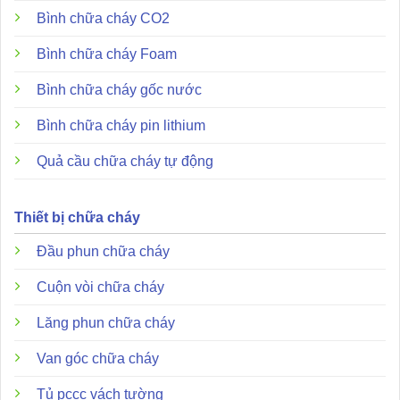
Bình chữa cháy CO2
Bình chữa cháy Foam
Bình chữa cháy gốc nước
Bình chữa cháy pin lithium
Quả cầu chữa cháy tự động
Nút nhấn
Hochiki HCP-E(SCI)
không chỉ đơn thuần là một
thiết bị cảnh báo mà còn sở hữu những tính năng độc đáo
Thiết bị chữa cháy
giúp tối ưu hóa vận hành:
Đầu phun chữa cháy
Tích hợp mạch cách ly ngắn mạch (SCI):
Đây là điểm
Cuộn vòi chữa cháy
khác biệt lớn nhất giúp bảo vệ toàn bộ vòng lặp (loop).
Khi xảy ra sự cố ngắn mạch tại một điểm, bộ SCI sẽ tự
Lăng phun chữa cháy
động cô lập phân đoạn lỗi, cho phép các thiết bị khác
trong hệ thống vẫn hoạt động bình thường, giảm thiểu
Van góc chữa cháy
rủi ro tê liệt hệ thống.
Tủ pccc vách tường