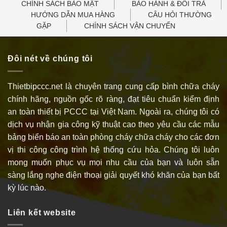
CHÍNH SÁCH BẢO MẬT
BẢO HÀNH & ĐỔI TRẢ
HƯỚNG DẪN MUA HÀNG
CÂU HỎI THƯỜNG
GẶP
CHÍNH SÁCH VẬN CHUYỂN
Đôi nét về chúng tôi
Thietbipccc.net là chuyên trang cung cấp bình chữa cháy
chính hãng, nguồn gốc rõ ràng, đạt tiêu chuẩn kiểm định
an toàn thiết bị PCCC tại Việt Nam. Ngoài ra, chúng tôi có
dịch vụ nhận gia công kỹ thuật cao theo yêu cầu các mẫu
bảng biển báo an toàn phòng cháy chữa cháy cho các đơn
vị thi công công trình hệ thống cứu hỏa. Chúng tôi luôn
mong muốn phục vụ mọi nhu cầu của bạn và luôn sẵn
sàng lắng nghe điện thoại giải quyết khó khăn của bạn bất
kỳ lúc nào.
Liên kết website