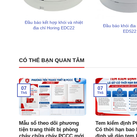
một thành phần quan trọng.
Xem thêm:
Đầu báo kết hợp khói và nhiệt
Đầu báo khói địa 
địa chỉ Horing EDC22
Trung tâm báo cháy 50 kênh Hochiki RPQ-ABW50
EDS22
Bảng hiển thị phụ 05 kênh Hochiki PEX-05H
Bảng hiển thị phụ 10 kênh Hochiki PEX-10H
CÓ THỂ BẠN QUAN TÂM
Lời khuyên khi lắp đặt và vận 
07
07
Th5
Th5
CC
Mẫu sổ theo dõi phương
Tem kiểm định P
 Tam
tiện trang thiết bị phòng
Có thời hạn bao 
Chí
cháy chữa cháy PCCC mới
định về dán tem 