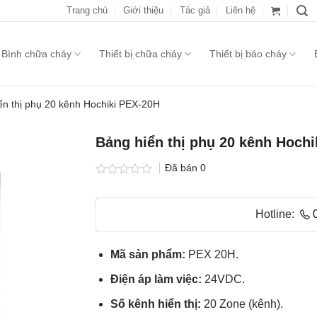
Trang chủ
Giới thiệu
Tác giả
Liên hệ
Bình chữa cháy
Thiết bị chữa cháy
Thiết bị báo cháy
ển thị phụ 20 kênh Hochiki PEX-20H
Bảng hiển thị phụ 20 kênh Hoch
Đã bán
0
Được
xếp
hạng
Hotline:
0.0
5
sao
Mã sản phẩm:
PEX 20H.
Điện áp làm việc:
24VDC.
Số kênh hiển thị:
20 Zone (kênh).