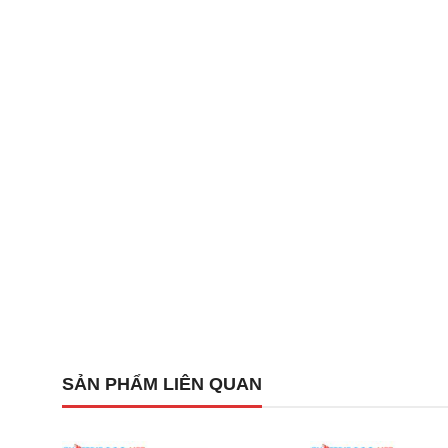
Mã sản phẩm:
PEX 20H.
Điện áp làm việc:
24VDC.
Số kênh hiển thị:
20 Zone (kênh).
Dòng điện hoạt động:
400mA.
Dạng hiển thị:
Đèn LED cấp nguồn trực tiếp.
Chất liệu vỏ:
Nhôm cao cấp, gia công thẩm mỹ và 
Kích thước:
250 (W) x 350 (H) x 90 (D) mm.
Trọng lượng:
Khoảng 5.5kg.
Xuất xứ:
Nhật Bản (Japan).
Nhiệt độ hoạt động:
Từ 0°C đến 40°C.
Đặc điểm và ưu điểm độc đáo 
SẢN PHẨM LIÊN QUAN