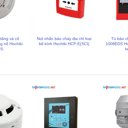
èn thông báo thông thường mà còn mang trong mình
 từ năm 1918.
t bị được thiết kế để tương thích hoàn hảo với các dòng tủ
. Đáng chú ý, dù phiên bản này có 20 kênh, hệ thống
 tăng và cố
Nút nhấn báo cháy địa chỉ loại
Tủ báo c
ến rất lớn, có thể đáp ứng từ 5 zone cho đến tối đa 210
ng nổ Hochiki
bể kính Hochiki HCP-E(SCI)
1008EDS Hoc
IS
k
iao thức truyền thông tiên tiến giúp việc giao tiếp giữa
m thiểu tối đa hiện tượng nhiễu tín hiệu trên đường truyền.
h nơi khoảng cách dây dẫn có thể làm suy giảm tín hiệu.
tủ hiển thị bằng nhựa,
PEX-20H
sử dụng vỏ nhôm gia công
hơn mà còn hỗ trợ tản nhiệt tốt, bảo vệ hệ thống đèn LED
sản xuất hơn 3,5 triệu đơn vị sản phẩm mỗi năm từ Hochiki,
 mô toàn cầu.
áy của Hochiki có khả năng phân chia lên đến 500 vùng
ảng kỹ thuật cực kỳ mạnh mẽ mà bảng hiển thị phụ này là