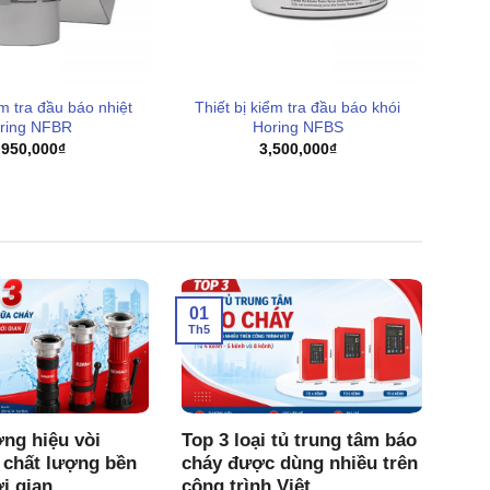
ểm tra đầu báo nhiệt
Thiết bị kiểm tra đầu báo khói
ring NFBR
Horing NFBS
,950,000
₫
3,500,000
₫
01
Th5
ng hiệu vòi
Top 3 loại tủ trung tâm báo
 chất lượng bền
cháy được dùng nhiều trên
ời gian
công trình Việt