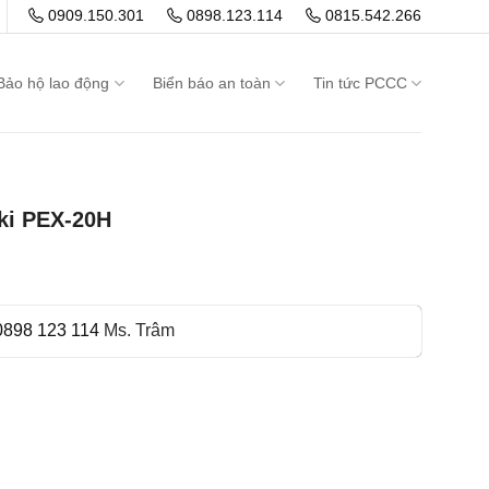
0909.150.301
0898.123.114
0815.542.266
Bảo hộ lao động
Biển báo an toàn
Tin tức PCCC
iki PEX-20H
0898 123 114
Ms. Trâm