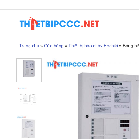
Bỏ
qua
nội
dung
Trang chủ
»
Cửa hàng
»
Thiết bị báo cháy Hochiki
»
Bảng hi