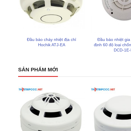
Sản phẩm
Hochiki PEX-20H
không chỉ là một bảng đ
những công nghệ hàng đầu từ thương hiệu có lịch sử
Khả năng mở rộng và tương thích linh hoạt:
Thiế
báo cháy hệ thường phổ biến như RPP, RPS và RPQ
Đầu báo cháy nhiệt địa chỉ
Đầu báo nhiệt gia
hiển thị phụ của Hochiki thực tế có khả năng tùy bi
Hochik ATJ-EA
định 60 độ loại chố
zone tùy theo nhu cầu thực tế của công trình.
DCD-1E-
Công nghệ truyền tin chính xác:
Hochiki sử dụng g
trung tâm và bảng hiển thị phụ đạt tốc độ cao và giả
SẢN PHẨM MỚI
Điều này cực kỳ quan trọng trong các đại công trìn
Độ bền và tính thẩm mỹ cao:
Khác với nhiều loại 
tinh xảo. Chất liệu này không chỉ giúp thiết bị nhẹ 
bên trong bền bỉ hơn theo thời gian. Với thống kê 
độ tin cậy của thiết bị đã được khẳng định trên quy
Số lượng thống kê đáng tin cậy:
Hệ thống báo ch
(zone) trong các cấu hình nâng cao, cho thấy nền t