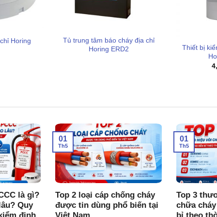
Tủ trung tâm báo cháy địa chỉ
chỉ Horing
Thiết bị ki
Horing ERD2
Ho
4
hành
01
01
Th5
Th5
CCC là gì?
Top 2 loại cáp chống cháy
Top 3 thươ
lâu? Quy
được tin dùng phổ biến tại
chữa cháy
kiểm định
Việt Nam
bỉ theo th