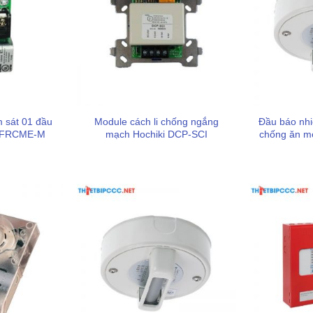
m sát 01 đầu
Module cách li chống ngắng
Đầu báo nhiệ
P-FRCME-M
mạch Hochiki DCP-SCI
chống ăn mò