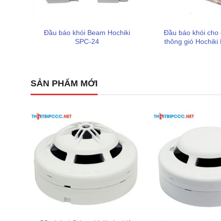
Đầu báo khói Beam Hochiki
Đầu báo khói cho
SPC-24
thông gió Hochik
SẢN PHẨM MỚI
Trung tâm báo cháy 50 kênh Hochiki RPQ-ABW50 không
nhiều công nghệ thông minh giúp tối ưu hóa công tác
Cơ chế lọc báo giả thông minh (Time Delay):
Đây 
sẽ reset trong 1 giây sau 9 giây chờ. Nếu tín hiệu ch
mới chính thức phát báo động. Điều này giúp loại 
hoặc nhiễu điện gây ra.