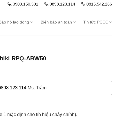
0909.150.301
0898.123.114
0815.542.266
Bảo hộ lao động
Biển báo an toàn
Tin tức PCCC
chiki RPQ-ABW50
0898 123 114
Ms. Trâm
 1 mặc định cho tín hiệu cháy chính).