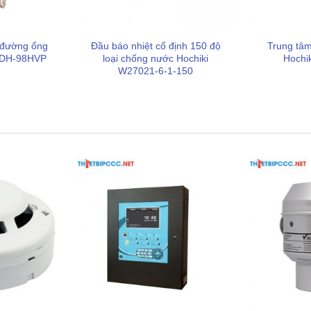
 đường ống
Đầu báo nhiệt cố định 150 độ
Trung tâm
i DH-98HVP
loại chống nước Hochiki
Hochi
W27021-6-1-150
 chỉ là một tủ điều khiển thông thường mà còn tích hợp
 phòng cháy:
là điểm khác biệt cốt lõi. Khi nhận tín hiệu từ đầu báo, tủ
áy vẫn tiếp tục xuất hiện trong 40 giây kế tiếp, hệ thống
bỏ gần như hoàn toàn các báo động giả do bụi, hơi khói nhẹ