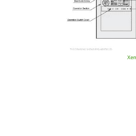
Xem
Dưới đây là các thông số kỹ thuật cơ bản của model R
Model:
RPQ-ABW 50 (JE).
Số vùng giám sát:
50 zone độc lập (Zone 1 mặc địn