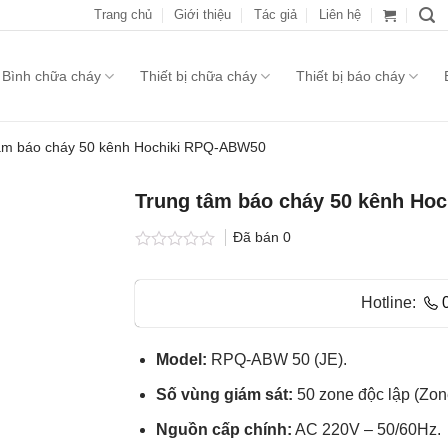
Trang chủ
Giới thiệu
Tác giả
Liên hệ
Bình chữa cháy
Thiết bị chữa cháy
Thiết bị báo cháy
âm báo cháy 50 kênh Hochiki RPQ-ABW50
Trung tâm báo cháy 50 kênh Ho
Đã bán
0
Được
xếp
hạng
Hotline:
0.0
5
sao
Model:
RPQ-ABW 50 (JE).
Số vùng giám sát:
50 zone độc lập (Zone
Nguồn cấp chính:
AC 220V – 50/60Hz.