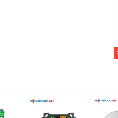
 sẵn bộ sạc.
 kênh, đầu báo nhiệt không giới hạn.
ều khiển nhựa ABS chống cháy dày 2.5mm.
(H) × 160mm (D); nặng khoảng 30kg.
manual (JE)
ểm khác biệt độc đáo