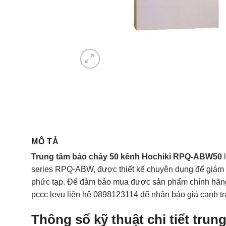
MÔ TẢ
Trung tâm báo cháy 50 kênh Hochiki RPQ-ABW50
l
series RPQ-ABW, được thiết kế chuyên dụng để giám s
phức tạp. Để đảm bảo mua được sản phẩm chính hãng v
pccc levu liên hệ 0898123114 để nhận báo giá cạnh tr
Thông số kỹ thuật chi tiết tru