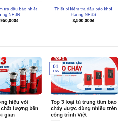
ểm tra đầu báo nhiệt
Thiết bị kiểm tra đầu báo khói
ring NFBR
Horing NFBS
,950,000
₫
3,500,000
₫
01
Th5
ng hiệu vòi
Top 3 loại tủ trung tâm báo
 chất lượng bền
cháy được dùng nhiều trên
ời gian
công trình Việt