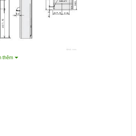
 thêm
PQ-ABW50 dựa trên tài liệu từ nhà sản xuất:
h cho tín hiệu cháy chính).