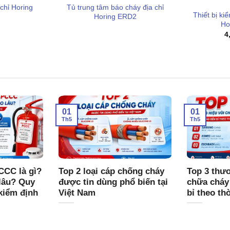
Tủ trung tâm báo cháy địa chỉ
chỉ Horing
chú ý là tủ có khả năng cung cấp nguồn cho tối đa
50
Thiết bị ki
Horing ERD2
 đèn chỉ thị (TL-13D)
cùng lúc. Điều này cho phép triển
Ho
n quá nhiều tủ nguồn phụ.
4
 đàm thoại nội bộ không cần nhấc máy, giúp kỹ thuật viên
ong tình huống khẩn cấp hoặc khi bảo trì.
rộng đến 180 độ, kết hợp với các Terminal dạng nhấn
nên nhanh chóng, giảm sai sót kỹ thuật.
01
01
tính năng bảo vệ chống sét, đảm bảo độ bền cho các linh
Th5
Th5
g điện áp đột ngột.
 sử dụng RPQ-ABW50
CCC là gì?
Top 2 loại cáp chống cháy
Top 3 thươ
lâu? Quy
được tin dùng phổ biến tại
chữa cháy
kiểm định
Việt Nam
bỉ theo th