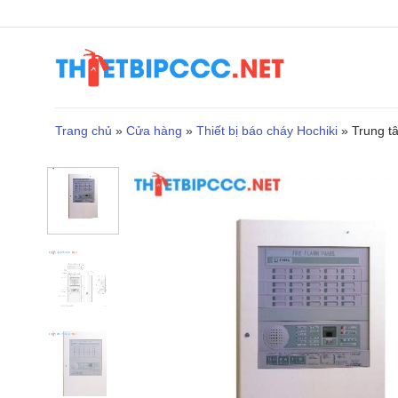
Bỏ
qua
nội
dung
Trang chủ
»
Cửa hàng
»
Thiết bị báo cháy Hochiki
»
Trung t