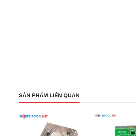
Nguồn cấp chính:
AC 220V – 50/60Hz.
Ắc quy dự phòng:
Ni-Cd DC 24V – 0.6Ah tích hợp
Khả năng kết nối:
Tối đa 20 đầu báo khói trên mỗi
Vật liệu vỏ:
Thép dày 1.6mm sơn tĩnh điện; mặt đi
Kích thước & Trọng lượng:
550mm (W) × 1100mm 
Xuất xứ:
Nhật Bản (Made in Japan).
Xem thêm:
Trung tâm báo cháy 20 kênh Hochiki RPV-AAW20 
SẢN PHẨM LIÊN QUAN
Trung tâm báo cháy 30 kênh Hochiki RPQ-ABW30
Trung tâm báo cháy 40 kênh Hochiki RPQ-ABW40
Đặc điểm ưu điểm và những đi