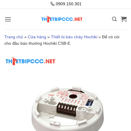
Bỏ
0909.150.301
qua
nội
dung
Trang chủ
»
Cửa hàng
»
Thiết bị báo cháy Hochiki
»
Đế có còi
cho đầu báo thường Hochiki CSB-E