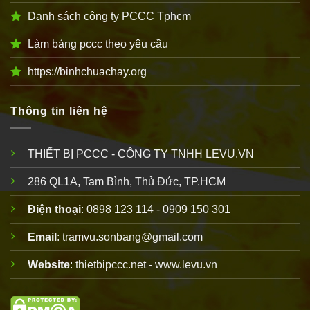
Danh sách công ty PCCC Tphcm
Làm bảng pccc theo yêu cầu
https://binhchuachay.org
Thông tin liên hệ
THIẾT BỊ PCCC - CÔNG TY TNHH LEVU.VN
286 QL1A, Tam Bình, Thủ Đức, TP.HCM
Điện thoại
: 0898 123 114 - 0909 150 301
Email
: tramvu.sonbang@gmail.com
Website
: thietbipccc.net - www.levu.vn