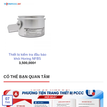
Thiết bị kiểm tra đầu báo
khói Horing NFBS
3,500,000
₫
CÓ THỂ BẠN QUAN TÂM
07
Th5