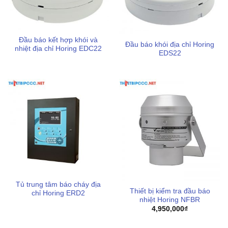
Chính sách bảo hành minh bạch, chu đáo sau khi mua,
đảm bảo sự yên tâm lâu dài
Sản phẩm có tem kiểm định chất lượng an toàn bởi cơ
Đầu báo kết hợp khói và
quan pccc theo quy định Việt Nam
Đầu báo khói địa chỉ Horing
nhiệt địa chỉ Horing EDC22
EDS22
Dịch vụ giao hàng nhanh chóng, hỗ trợ chi phí vận
chuyển tối ưu cho từng khu vực của khách hàng
Tủ trung tâm báo cháy địa
Thiết bị kiểm tra đầu báo
chỉ Horing ERD2
nhiệt Horing NFBR
4,950,000
₫