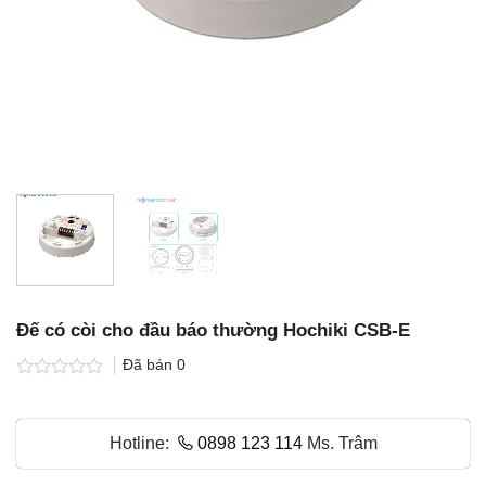
Đế có còi cho đầu báo thường Hochiki CSB-E
Đã bán
0
Được
xếp
hạng
Hotline:
0898 123 114
Ms. Trâm
0.0
5
sao